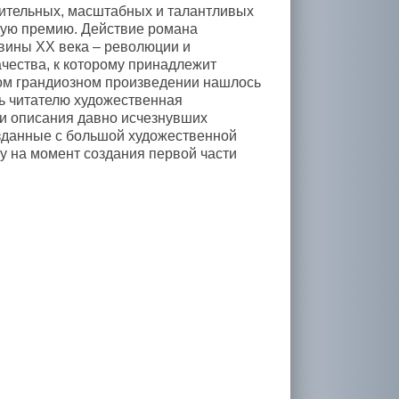
чительных, масштабных и талантливых
кую премию. Действие романа
вины ХХ века – революции и
чества, к которому принадлежит
этом грандиозном произведении нашлось
ть читателю художественная
, и описания давно исчезнувших
озданные с большой художественной
у на момент создания первой части