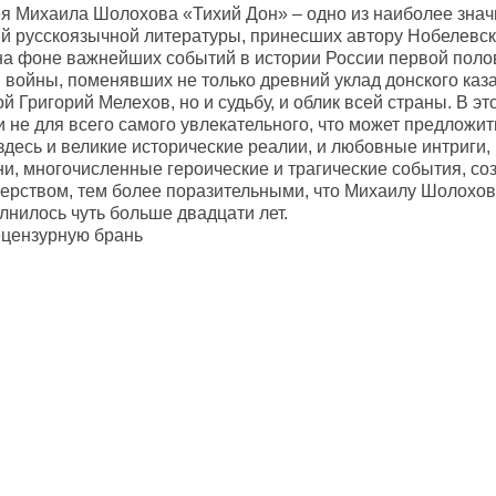
я Михаила Шолохова «Тихий Дон» – одно из наиболее зна
й русскоязычной литературы, принесших автору Нобелевс
на фоне важнейших событий в истории России первой поло
 войны, поменявших не только древний уклад донского каза
й Григорий Мелехов, но и судьбу, и облик всей страны. В 
и не для всего самого увлекательного, что может предложи
 здесь и великие исторические реалии, и любовные интриги
ни, многочисленные героические и трагические события, с
терством, тем более поразительными, что Михаилу Шолохов
лнилось чуть больше двадцати лет.
цензурную брань