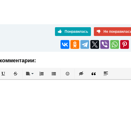
Понравилась
Не понравилас
комментарии:
й
в
Подчеркнутый
Зачеркнутый
Выравнивание
Нумерованный список
Маркированный список
Вставить смайлик
Вставка скрытого текста
Вставка цитаты
Вставка спой