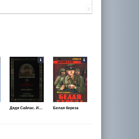
0
Дядя Сайлас. История Бартрама-Хо
Белая береза