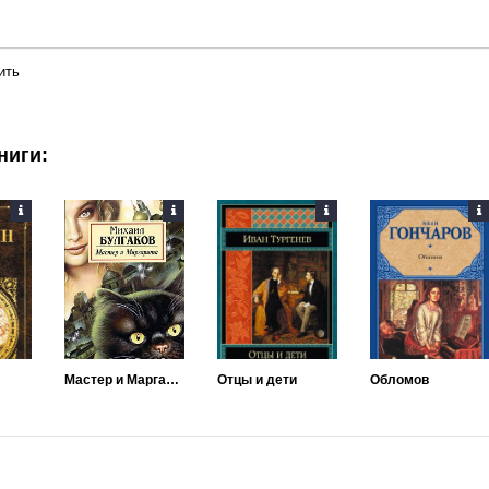
ить
ниги:
Мастер и Маргарита
Отцы и дети
Обломов