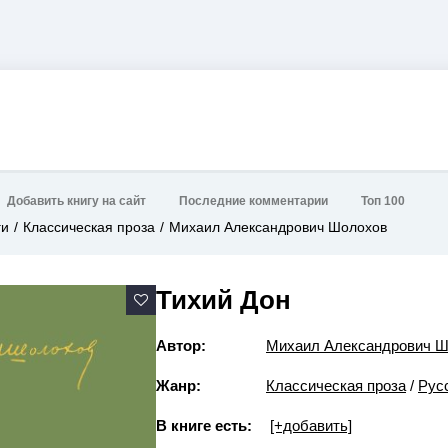
Добавить книгу на сайт
Последние комментарии
Топ 100
ги
Классическая проза
Михаил Александрович Шолохов
Тихий Дон
Автор:
Михаил Александрович 
Жанр:
Классическая проза
/
Рус
В книге есть:
[+добавить]