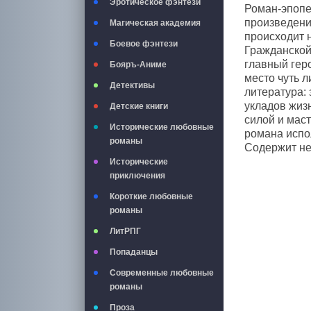
Эротическое фэнтези
Роман-эпопе
произведени
Магическая академия
происходит 
Боевое фэнтези
Гражданской
главный геро
Бояръ-Аниме
место чуть л
Детективы
литература:
укладов жиз
Детские книги
силой и мас
Исторические любовные
романа испо
романы
Содержит не
Исторические
приключения
Короткие любовные
романы
ЛитРПГ
Попаданцы
Современные любовные
романы
Проза