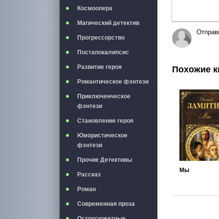
Космоопера
Магический детектив
Отправ
Прогрессорство
Постапокалипсис
Развитие героя
Похожие к
Романтическое фэнтези
Приключенческое
фэнтези
Становление героя
Юмористическое
фэнтези
Прочие Детективы
Мы
Рассказ
Роман
Современная проза
Остросюжетные