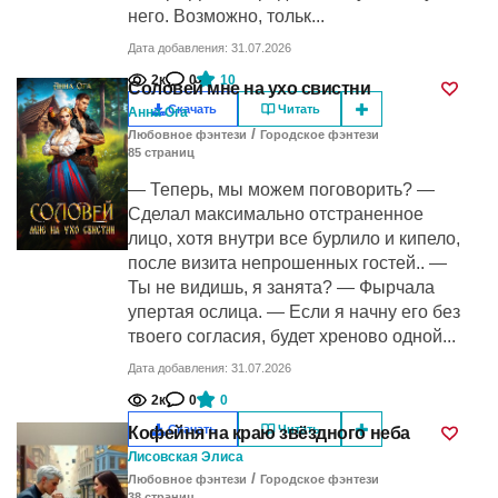
него. Возможно, тольк...
Дата добавления: 31.07.2026
2к
0
10
Соловей мне на ухо свистни
Скачать
Читать
Анна Ога
/
Любовное фэнтези
Городское фэнтези
85
cтраниц
— Теперь, мы можем поговорить? —
Сделал максимально отстраненное
лицо, хотя внутри все бурлило и кипело,
после визита непрошенных гостей.. —
Ты не видишь, я занята? — Фырчала
упертая ослица. — Если я начну его без
твоего согласия, будет хреново одной...
Дата добавления: 31.07.2026
2к
0
0
Скачать
Читать
Кофейня на краю звёздного неба
Лисовская Элиса
/
Любовное фэнтези
Городское фэнтези
38
cтраниц