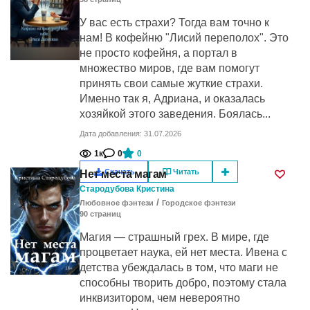
У вас есть страхи? Тогда вам точно к
нам! В кофейню "Лисий переполох". Это
не просто кофейня, а портал в
множество миров, где вам помогут
принять свои самые жуткие страхи.
Именно так я, Адриана, и оказалась
хозяйкой этого заведения. Боялась...
Дата добавления: 31.07.2026
1к
0
0
Скачать
Читать
Нет места магам
Стародубова Кристина
/
Любовное фэнтези
Городское фэнтези
90
cтраниц
Магия — страшный грех. В мире, где
процветает наука, ей нет места. Ивена с
детства убеждалась в том, что маги не
способны творить добро, поэтому стала
инквизитором, чем невероятно