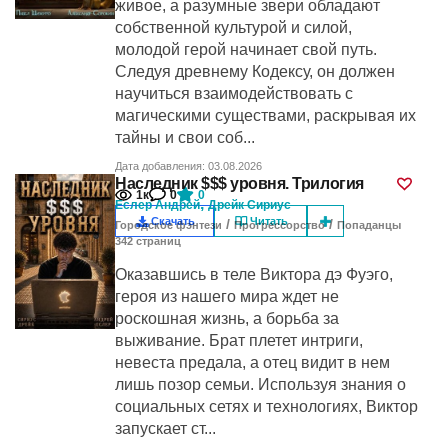
живое, а разумные звери обладают
собственной культурой и силой,
молодой герой начинает свой путь.
Следуя древнему Кодексу, он должен
научиться взаимодействовать с
магическими существами, раскрывая их
тайны и свои соб...
Дата добавления: 03.08.2026
Наследник $$$ уровня. Трилогия
1к
0
0
,
Еслер Андрей
Дрейк Сириус
Скачать
Читать
/
/
Городское фэнтези
Прогрессорство
Попаданцы
342
cтраниц
Оказавшись в теле Виктора дэ Фуэго,
героя из нашего мира ждет не
роскошная жизнь, а борьба за
выживание. Брат плетет интриги,
невеста предала, а отец видит в нем
лишь позор семьи. Используя знания о
социальных сетях и технологиях, Виктор
запускает ст...