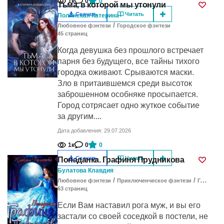
1к
0
0
Тьма, в которой мы утонули
Скачать
Читать
Полянская Катерина
/
Любовное фэнтези
Городское фэнтези
45
cтраниц
Когда девушка без прошлого встречает
парня без будущего, все тайны тихого
городка оживают. Срываются маски.
Зло в притаившемся среди высоток
заброшенном особняке просыпается.
Город сотрясает одно жуткое событие
за другим....
Дата добавления: 29.07.2026
1к
0
0
Скачать
Читать
Попаданка. Графиня Прудникова
Булатова Клавдия
/
/
Любовное фэнтези
Приключенческое фэнтези
Городское фэнтези
63
cтраниц
Если Вам наставил рога муж, и вы его
застали со своей соседкой в постели, не