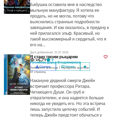
Бабушка оставила мне в наследство
мыльную мануфактуру. Я хотела ее
продать, но не могла, потому что
выяснились странные подробности
завещания. И как оказалось, в придачу к
ней прилагался эльф. Красивый, но
такой высокомерный и сердитый, что я
его на...
Дата добавления: 31.07.2026
Я стану твоим рыцарем
1к
0
0
Ратникова Дарья Владимировна
Скачать
Читать
/
Любовное фэнтези
Городское фэнтези
47
cтраниц
Накануне дядиной смерти Джейн
встречает профессора Ритара,
Читающего Души. Он груб и
отвратителен, и она надеется больше
никогда не увидеть его. Но эта встреча
лишь запустила цепочку событий. И
теперь Джейн предстоит обучаться у