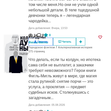
том числе меня.Но они не учли одной
небольшой детали. В теле тщедушной
девчонки теперь я – легендарная
чародейка...
Дата добавления: Вчера, 13:53
1к
0
0
Колдуны
Скачать
Читать
Фигль-Мигль
/
Городское фэнтези
Альтернативная история
171
cтраниц
Что делать, если ты колдун, но ипотека
сама себя не выплатит, а заказчики
требуют невозможного? Герои книги
Фигль-Мигль живут в мире, где магия
стала рутиной: снятие порчи — это
услуга, а проклятия — предмет
судебных исков. Столкнувшись с
загадочным...
Дата добавления: 05.08.2026