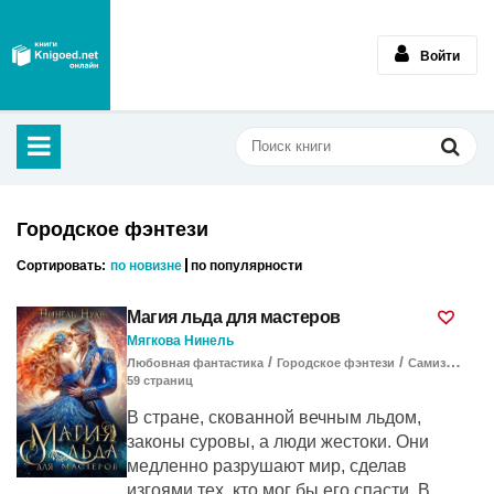
Войти
Городское фэнтези
Сортировать:
по новизне
по популярности
Магия льда для мастеров
Мягкова Нинель
/
/
Любовная фантастика
Городское фэнтези
Самиздат
59
cтраниц
В стране, скованной вечным льдом,
законы суровы, а люди жестоки. Они
медленно разрушают мир, сделав
изгоями тех, кто мог бы его спасти. В