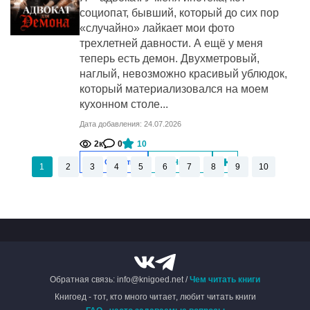
социопат, бывший, который до сих пор
«случайно» лайкает мои фото
трехлетней давности. А ещё у меня
теперь есть демон. Двухметровый,
наглый, невозможно красивый ублюдок,
который материализовался на моем
кухонном столе...
Дата добавления: 24.07.2026
2к
0
10
Скачать
Читать
1
2
3
4
5
6
7
8
9
10
Обратная связь: info@knigoed.net /
Чем читать книги
Книгоед - тот, кто много читает, любит читать книги