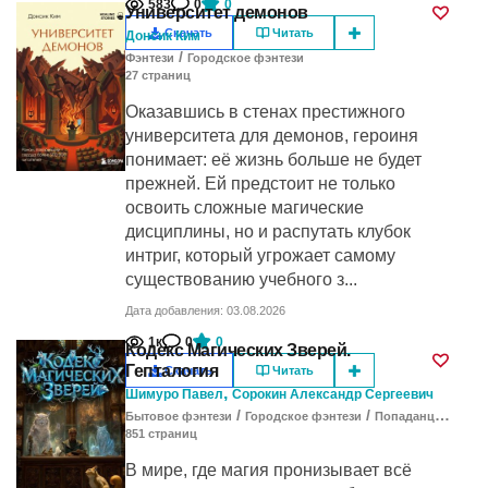
583
0
0
Университет демонов
Скачать
Читать
Донсик Ким
/
Фэнтези
Городское фэнтези
27
cтраниц
Оказавшись в стенах престижного
университета для демонов, героиня
понимает: её жизнь больше не будет
прежней. Ей предстоит не только
освоить сложные магические
дисциплины, но и распутать клубок
интриг, который угрожает самому
существованию учебного з...
Дата добавления: 03.08.2026
1к
0
0
Кодекс Магических Зверей.
Гепталогия
Скачать
Читать
,
Шимуро Павел
Сорокин Александр Сергеевич
/
/
Бытовое фэнтези
Городское фэнтези
Попаданцы в другие миры
851
cтраниц
В мире, где магия пронизывает всё