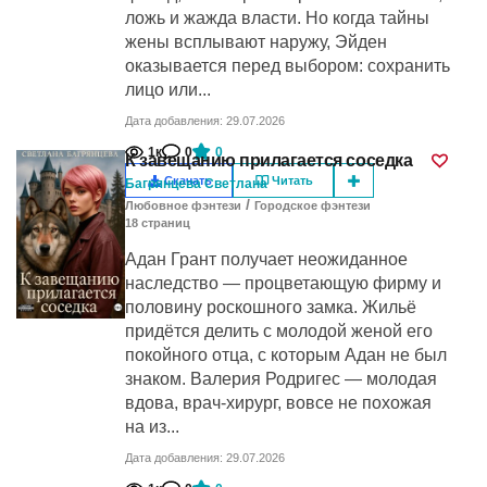
ложь и жажда власти. Но когда тайны
жены всплывают наружу, Эйден
оказывается перед выбором: сохранить
лицо или...
Дата добавления: 29.07.2026
1к
0
0
К завещанию прилагается соседка
Скачать
Читать
Багрянцева Светлана
/
Любовное фэнтези
Городское фэнтези
18
cтраниц
Адан Грант получает неожиданное
наследство — процветающую фирму и
половину роскошного замка. Жильё
придётся делить с молодой женой его
покойного отца, с которым Адан не был
знаком. Валерия Родригес — молодая
вдова, врач-хирург, вовсе не похожая
на из...
Дата добавления: 29.07.2026