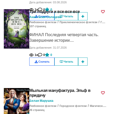
Дата добавления: 03.08.2026
1к
0
0
Три подруги и все-все-все
Скачать
Читать
Анастасия Солнцева
/
/
Любовное фэнтези
Приключенческое фэнтези
Городское фэнтези
107
cтраниц
ФИНАЛ Последняя четвертая часть.
Завершение истории....
Дата добавления: 31.07.2026
1к
0
0
Скачать
Читать
Мыльная мануфактура. Эльф в
придачу
Белая Марушка
/
/
Любовное фэнтези
Городское фэнтези
Магический детектив
26
cтраниц