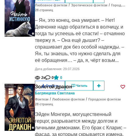
/
/
Любовное фэнтези
Эротическое фэнтези
Городское фэнтези
28
cтраниц
– Ян, это конец, она умирает. – Нет!
Девчонке надо обратиться в волчицу, и
тогда ты успеешь её спасти! – отчаянно
твержу я. – Она ещё дышит? –
спрашивает док без особой надежды. –
Ян, ты знаешь, что нужно сделать для
её обращения… – да, я, чёрт возьм...
Дата добавления: 29.07.2026
2к
0
0
Скачать
Читать
Золотой дракон
Багрянцева Светлана
/
/
Фэнтези
Любовное фэнтези
Городское фэнтези
28
cтраниц
Эйден Монгери, могущественный
герцог, разрывается между долгом и
личными демонами. Его брак с Кларис –
фасад, за которым скрывается измена,