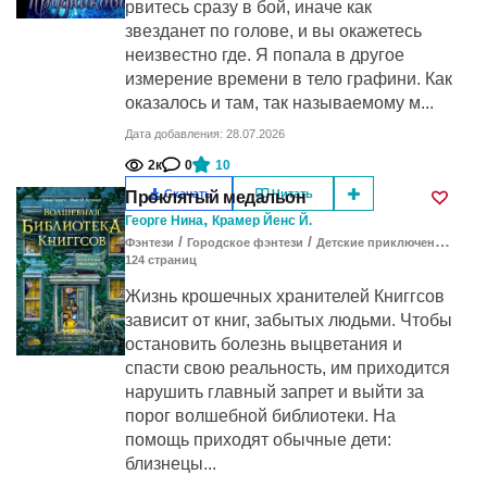
рвитесь сразу в бой, иначе как
звезданет по голове, и вы окажетесь
неизвестно где. Я попала в другое
измерение времени в тело графини. Как
оказалось и там, так называемому м...
Дата добавления: 28.07.2026
2к
0
10
Скачать
Читать
Проклятый медальон
,
Георге Нина
Крамер Йенс Й.
/
/
/
Фэнтези
Городское фэнтези
Детские приключения
Про
124
cтраниц
Жизнь крошечных хранителей Книггсов
зависит от книг, забытых людьми. Чтобы
остановить болезнь выцветания и
спасти свою реальность, им приходится
нарушить главный запрет и выйти за
порог волшебной библиотеки. На
помощь приходят обычные дети:
близнецы...