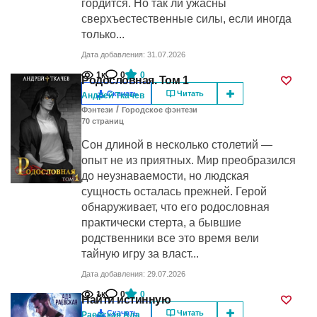
гордится. Но так ли ужасны
сверхъестественные силы, если иногда
только...
Дата добавления: 31.07.2026
1к
0
0
Родословная. Том 1
Скачать
Читать
Андрей Ткачев
/
Фэнтези
Городское фэнтези
70
cтраниц
Сон длиной в несколько столетий —
опыт не из приятных. Мир преобразился
до неузнаваемости, но людская
сущность осталась прежней. Герой
обнаруживает, что его родословная
практически стерта, а бывшие
родственники все это время вели
тайную игру за власт...
Дата добавления: 29.07.2026
1к
0
0
Найти истинную
Скачать
Читать
Раевская Ада