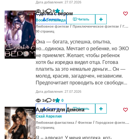
Дата добавления: 27.07.2026
1к
0
0
Сделка с вером
Скачать
Читать
Воск Степанида
/
/
Любовное фэнтези
Приключенческое фэнтези
Городское фэнтези
90
cтраниц
Она — богата, успешна, опытна,
но...одинока. Мечтает о ребенке, но ЭКО
не приемлет. Желает, чтобы ребенок
хотя бы изредка видел отца. Готова
платить за это немалые деньги... Он —
молод, красив, загадочен, независим.
Предпочитает проводить все свободн...
Дата добавления: 27.07.2026
1к
0
0
Скачать
Читать
Адвокат для Демона
Скай Аврелия
/
/
/
Любовная фантастика
Фэнтези
Городское фэнтези
Эро
43
cтраниц
Я – адвокат. У меня ипотека, кот-