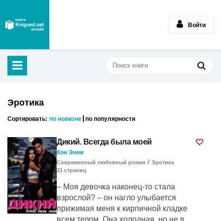
Войти
Эротика
Сортировать:
по новизне
по популярности
Дикий. Всегда была моей
Кон Энни
/
Современный любовный роман
Эротика
21
cтраниц
– Моя девочка наконец-то стала
взрослой? – он нагло улыбается
прижимая меня к кирпичной кладке
всем телом. Она холодная, но не в