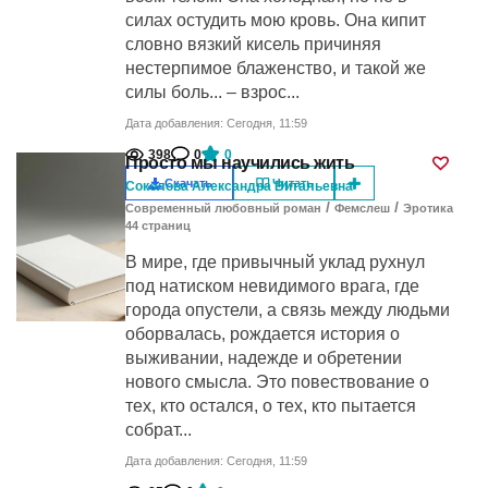
силах остудить мою кровь. Она кипит
словно вязкий кисель причиняя
нестерпимое блаженство, и такой же
силы боль... – взрос...
Дата добавления: Сегодня, 11:59
398
0
0
Просто мы научились жить
Скачать
Читать
Соколова Александра Витальевна
/
/
Современный любовный роман
Фемслеш
Эротика
44
cтраниц
В мире, где привычный уклад рухнул
под натиском невидимого врага, где
города опустели, а связь между людьми
оборвалась, рождается история о
выживании, надежде и обретении
нового смысла. Это повествование о
тех, кто остался, о тех, кто пытается
собрат...
Дата добавления: Сегодня, 11:59