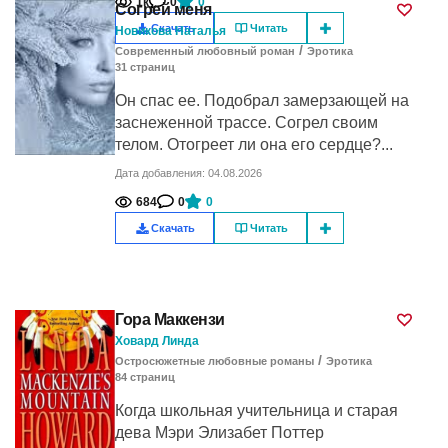
1к
0
0
Согрей меня
Скачать
Читать
Новикова Наталья
/
Современный любовный роман
Эротика
31
cтраниц
Он спас ее. Подобрал замерзающей на
заснеженной трассе. Согрел своим
телом. Отогреет ли она его сердце?...
Дата добавления: 04.08.2026
684
0
0
Скачать
Читать
Гора Маккензи
Ховард Линда
/
Остросюжетные любовные романы
Эротика
84
cтраниц
Когда школьная учительница и старая
дева Мэри Элизабет Поттер