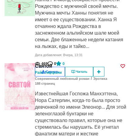
Рождество с мужчиной своей мечты.
Мужчина мечты Ханны понятия не
имеет о ее существовании. Ханна Я
отчаянно ждала Рождества в
заснеженном альпийском шале моей
семьи. Две блаженные недели катания
на лыжах, еды и тайко...
Дата добавления: Вчера, 13:31
469
0
0
Святой
Скачать
Читать
Райз Тиффани
/
Современный любовный роман
Эротика
188
cтраниц
Известнейшая Госпожа Манхэттена,
Нора Сатерлин, когда-то была просто
девчонкой по имени Элеонор... Для этой
зеленоглазой бунтарки не
существовало правил, которые она не
стремилась бы нарушить. Её угнетал
фанатизм матери и жесткие