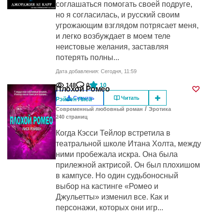
соглашаться помогать своей подруге,
но я согласилась, и русский своим
угрожающим взглядом потрясает меня,
и легко возбуждает в моем теле
неистовые желания, заставляя
потерять полны...
Дата добавления: Сегодня, 11:59
148
0
10
Плохой Ромео
Скачать
Читать
Рэйвен Лиса
/
Современный любовный роман
Эротика
240
cтраниц
Когда Кэсси Тейлор встретила в
театральной школе Итана Холта, между
ними пробежала искра. Она была
прилежной актрисой. Он был плохишом
в кампусе. Но один судьбоносный
выбор на кастинге «Ромео и
Джульетты» изменил все. Как и
персонажи, которых они игр...