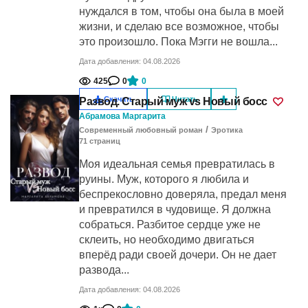
нуждался в том, чтобы она была в моей
жизни, и сделаю все возможное, чтобы
это произошло. Пока Мэгги не вошла...
Дата добавления: 04.08.2026
425
0
0
Скачать
Читать
Развод. Старый муж vs Новый босс
Абрамова Маргарита
/
Современный любовный роман
Эротика
71
cтраниц
Моя идеальная семья превратилась в
руины. Муж, которого я любила и
беспрекословно доверяла, предал меня
и превратился в чудовище. Я должна
собраться. Разбитое сердце уже не
склеить, но необходимо двигаться
вперёд ради своей дочери. Он не дает
развода...
Дата добавления: 04.08.2026