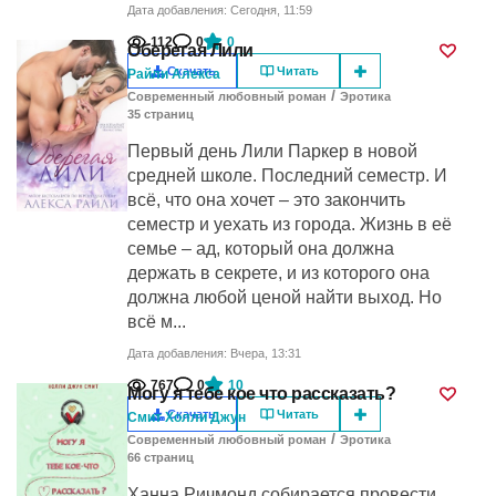
Дата добавления: Сегодня, 11:59
112
0
0
Оберегая Лили
Скачать
Читать
Райли Алекса
/
Современный любовный роман
Эротика
35
cтраниц
Первый день Лили Паркер в новой
средней школе. Последний семестр. И
всё, что она хочет – это закончить
семестр и уехать из города. Жизнь в её
семье – ад, который она должна
держать в секрете, и из которого она
должна любой ценой найти выход. Но
всё м...
Дата добавления: Вчера, 13:31
767
0
10
Могу я тебе кое что рассказать?
Скачать
Читать
Смит Холли Джун
/
Современный любовный роман
Эротика
66
cтраниц
Ханна Ричмонд собирается провести