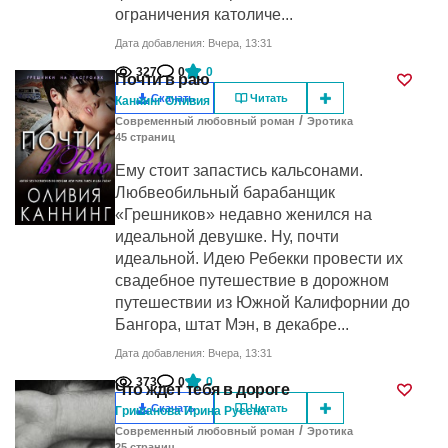
ограничения католиче...
Дата добавления: Вчера, 13:31
327
0
0
Почти в раю
Скачать
Читать
Каннинг Оливия
/
Современный любовный роман
Эротика
45
cтраниц
Ему стоит запастись кальсонами.
Любвеобильный барабанщик
«Грешников» недавно женился на
идеальной девушке. Ну, почти
идеальной. Идею Ребекки провести их
свадебное путешествие в дорожном
путешествии из Южной Калифорнии до
Бангора, штат Мэн, в декабре...
Дата добавления: Вчера, 13:31
373
0
0
Что ждет тебя в дороге
Скачать
Читать
Гришанова Ирина Русена
/
Современный любовный роман
Эротика
25
cтраниц