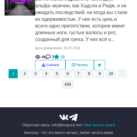
альфа–мужчин, как Хадсон и Ридж, и не
ожидать последствий, не когда вы стали
их одержимостью. У них есть цель и
всего одно препятствие, которое имеет
длинные ноги, густые волосы и рот,
созданный для греха. У них всё о...
Дата добавления: 30.07.2026
4к
3
10
Скачать
Читать
1
2
3
4
5
6
7
8
9
10
...
429
Обратная связь: info@knigoed.net /
Чем читать книги
Книгоед - тот, кто много читает, любит читать книги