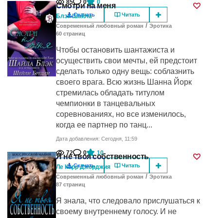
85
0
0
Смотри на меня
Скачать
Читать
Блэк Шайла
/
Современный любовный роман
Эротика
60
cтраниц
Чтобы остановить шантажиста и
осуществить свои мечты, ей предстоит
сделать только одну вещь: соблазнить
своего врага. Всю жизнь Шанна Йорк
стремилась обладать титулом
чемпионки в танцевальных
соревнованиях, но все изменилось,
когда ее партнер по танц...
Дата добавления: Сегодня, 11:59
72
0
10
Я не твоя собственность
Скачать
Читать
Ле Карр Джорджия
/
Современный любовный роман
Эротика
87
cтраниц
Я знала, что следовало прислушаться к
своему внутреннему голосу. И не