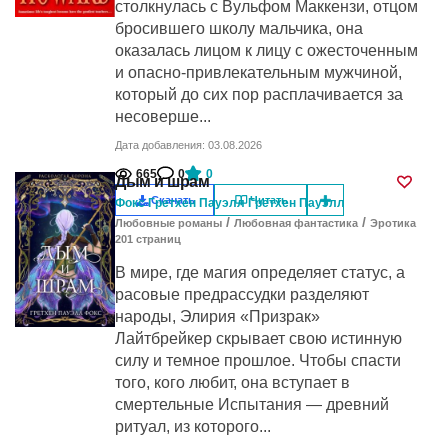
столкнулась с Вульфом Маккензи, отцом
бросившего школу мальчика, она
оказалась лицом к лицу с ожесточенным
и опасно-привлекательным мужчиной,
который до сих пор расплачивается за
несоверше...
Дата добавления: 03.08.2026
665
0
0
Дым и шрам
Скачать
Читать
Фокс Гретхен Пауэлл Гретхен Пауэлл
/
/
Любовные романы
Любовная фантастика
Эротика
201
cтраниц
В мире, где магия определяет статус, а
расовые предрассудки разделяют
народы, Элирия «Призрак»
Лайтбрейкер скрывает свою истинную
силу и темное прошлое. Чтобы спасти
того, кого любит, она вступает в
смертельные Испытания — древний
ритуал, из которого...