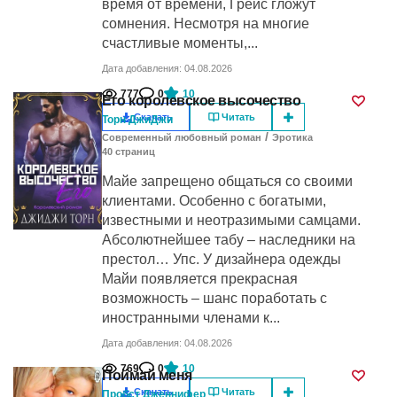
время от времени, Грейс гложут
сомнения. Несмотря на многие
счастливые моменты,...
Дата добавления: 04.08.2026
777
0
10
Его королевское высочество
Скачать
Читать
Торн ДжиДжи
/
Современный любовный роман
Эротика
40
cтраниц
Майе запрещено общаться со своими
клиентами. Особенно с богатыми,
известными и неотразимыми самцами.
Абсолютнейшее табу – наследники на
престол… Упс. У дизайнера одежды
Майи появляется прекрасная
возможность – шанс поработать с
иностранными членами к...
Дата добавления: 04.08.2026
769
0
10
Поймай меня
Скачать
Читать
Пробст Дженнифер