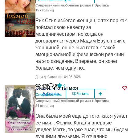
/
Современный любовный роман
Эротика
15
cтраниц
Рик Стил избегал женщин, с тех пор как
поймал свою невесту за
мошенничеством, но когда он
договорился через Мадам Еву о ночи с
женщиной, он не был готов к такой
эмоциональной и физической реакции
на это свидание. Впервые, он хочет
больше, чем одну но...
Дата добавления: 04.08.2026
476
0
0
Скажи, что ты моя
Скачать
Читать
Сноу Дженика
/
Современный любовный роман
Эротика
24
cтраниц
Она была моей еще до того, как я узнал
ее имя... Феликс Когда я впервые
увидел Мэгги, то уже знал, что мы будем
лучшими друзьями. Я отчаянно