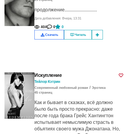
продолжение...........................
Дата добавления: Вчера, 13:31
404
0
0
Скачать
Читать
Искупление
Тейлор Кэтрин
/
Современный любовный роман
Эротика
45
cтраниц
Как и бывает в сказках, всё должно
было быть просто прекрасно: даже
после года брака Грейс Хантингтон
испытывает немыслимую страсть в
объятиях своего мужа Джонатана. Но,