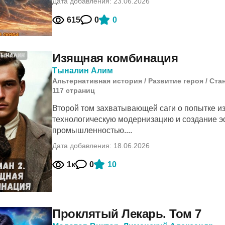
Дата добавления: 23.06.2026
615
0
0
Изящная комбинация
Тыналин Алим
Альтернативная история
/
Развитие героя
/
Ста
117
cтраниц
Второй том захватывающей саги о попытке и
технологическую модернизацию и создание 
промышленностью....
Дата добавления: 18.06.2026
1к
0
10
Проклятый Лекарь. Том 7