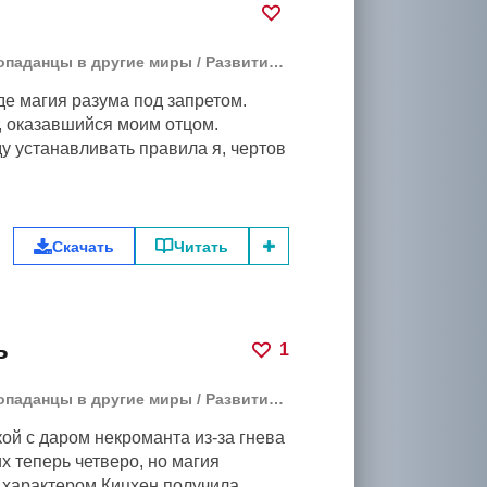
опаданцы в другие миры
/
Развитие героя
/
Бояръ-Аниме
где магия разума под запретом.
 оказавшийся моим отцом.
ду устанавливать правила я, чертов
Скачать
Читать
ь
1
опаданцы в другие миры
/
Развитие героя
/
Бояръ-Аниме
ой с даром некроманта из-за гнева
х теперь четверо, но магия
 характером Кицхен получила