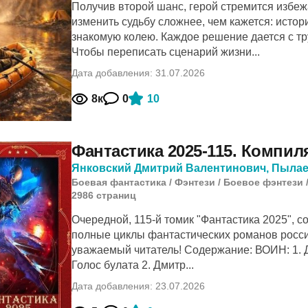
Получив второй шанс, герой стремится избе
изменить судьбу сложнее, чем кажется: истор
знакомую колею. Каждое решение дается с тру
Чтобы переписать сценарий жизни...
Дата добавления: 31.07.2026
8к
0
10
Фантастика 2025-115. Компиля
Янковский Дмитрий Валентинович
,
Пылае
Боевая фантастика
/
Фэнтези
/
Боевое фэнтези
2986
cтраниц
Очередной, 115-й томик "Фантастика 2025", с
полные циклы фантастических романов росси
уважаемый читатель! Содержание: ВОИН: 1. 
Голос булата 2. Дмитр...
Дата добавления: 23.07.2026