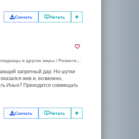
Скачать
Читать
опаданцы в другие миры
/
Развитие героя
/
Бояръ-Аниме
вающий запретный дар. Но шутки
 оказался жив и, возможно,
учать Иных? Приходится совмещать
Скачать
Читать