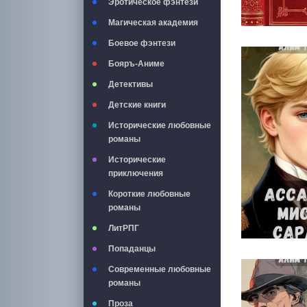
Эротическое фэнтези
Магическая академия
Боевое фэнтези
Бояръ-Аниме
Детективы
Детские книги
Исторические любовные
романы
Исторические
приключения
Короткие любовные
романы
ЛитРПГ
Попаданцы
Современные любовные
романы
Проза