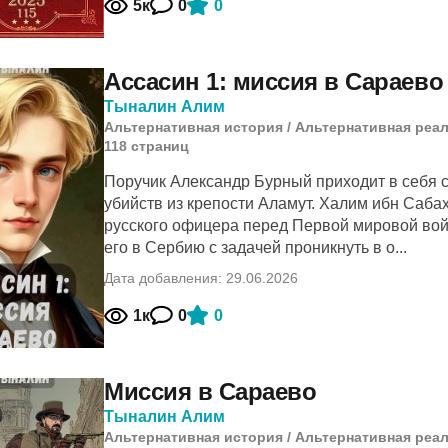
5к
0
0
Ассасин 1: миссия в Сараево
Тыналин Алим
Альтернативная история
/
Альтернативная реа
118
cтраниц
Поручик Александр Бурный приходит в себя 
убийств из крепости Аламут. Халим ибн Сабах
русского офицера перед Первой мировой вой
его в Сербию с задачей проникнуть в о...
Дата добавления: 29.06.2026
1к
0
0
Миссия в Сараево
Тыналин Алим
Альтернативная история
/
Альтернативная реа