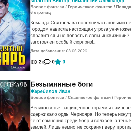
Молотов Виктор
,
Лиманский Александр
Боевое фэнтези
/
Героическое фэнтези
/
Попада
6
cтраниц
Команда Святослава пополнилась новыми нек
городом нависла настоящая угроза уничтоже
справиться и не попасть в лапы инквизиции? 
заготовлен особый сюрприз!...
Дата добавления: 03.06.2026
2к
0
0
Безымянные боги
Жеребилов Иван
Боевое фэнтези
/
Славянское фэнтези
/
Героиче
Великосветье, защищенное горами и самосв
сдерживало орды Чернояра. Но теперь изнут
сеют сомнения среди бояр и волхвов, а тень
землей. Лишь немногие сохранят веру, против.