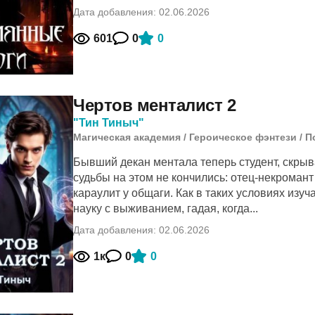
Дата добавления: 02.06.2026
601
0
0
Чертов менталист 2
"Тин Тиныч"
Магическая академия
/
Героическое фэнтези
/
П
Бывший декан ментала теперь студент, скры
судьбы на этом не кончились: отец-некромант
караулит у общаги. Как в таких условиях из
науку с выживанием, гадая, когда...
Дата добавления: 02.06.2026
1к
0
0