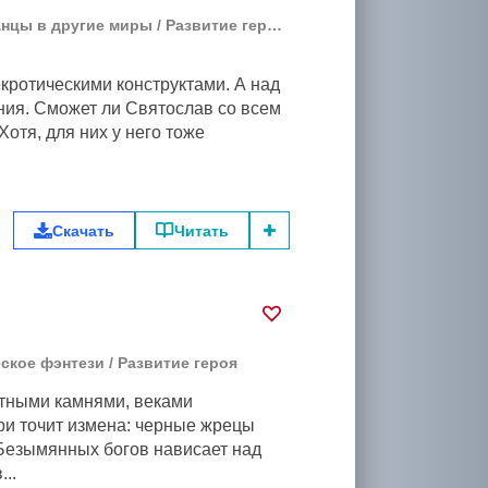
нцы в другие миры
/
Развитие героя
/
Бояръ-Аниме
ротическими конструктами. А над
ния. Сможет ли Святослав со всем
Хотя, для них у него тоже
Скачать
Читать
ское фэнтези
/
Развитие героя
етными камнями, веками
ри точит измена: черные жрецы
 Безымянных богов нависает над
..