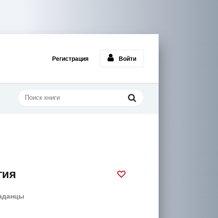
Регистрация
Войти
гия
аданцы