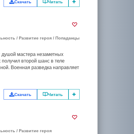
Скачать
Читать
льность
/
Развитие героя
/
Попаданцы
с душой мастера незаметных
 получил второй шанс в теле
ной. Военная разведка направляет
Скачать
Читать
льность
/
Развитие героя