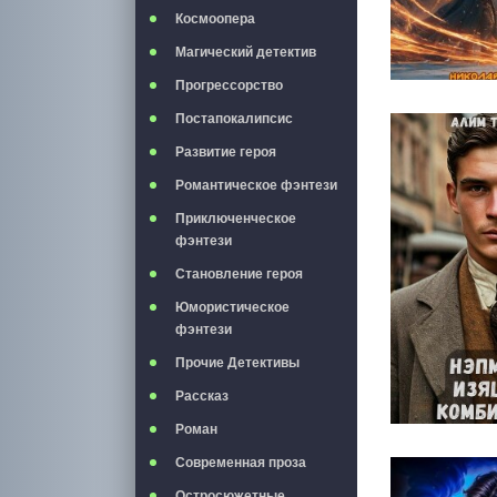
Космоопера
Магический детектив
Прогрессорство
Постапокалипсис
Развитие героя
Романтическое фэнтези
Приключенческое
фэнтези
Становление героя
Юмористическое
фэнтези
Прочие Детективы
Рассказ
Роман
Современная проза
Остросюжетные