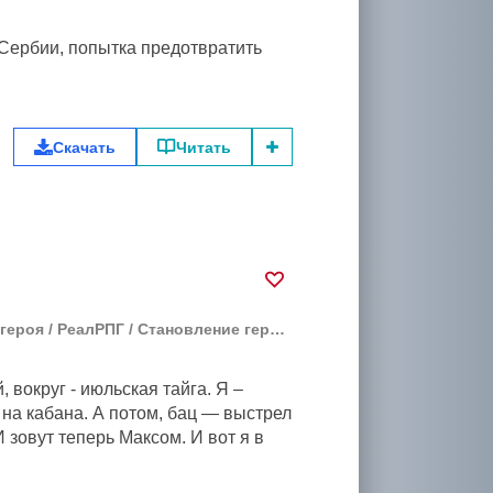
 Сербии, попытка предотвратить
Скачать
Читать
 героя
/
РеалРПГ
/
Становление героя
/
Уся
 вокруг - июльская тайга. Я –
 на кабана. А потом, бац — выстрел
 зовут теперь Максом. И вот я в