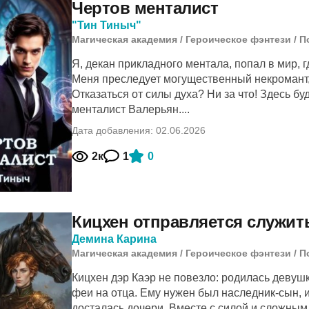
Чертов менталист
"Тин Тиныч"
Магическая академия
/
Героическое фэнтези
/
П
Я, декан прикладного ментала, попал в мир, 
Меня преследует могущественный некромант,
Отказаться от силы духа? Ни за что! Здесь бу
менталист Валерьян....
Дата добавления: 02.06.2026
2к
1
0
Кицхен отправляется служит
Демина Карина
Магическая академия
/
Героическое фэнтези
/
П
Кицхен дэр Каэр не повезло: родилась девушк
феи на отца. Ему нужен был наследник-сын, и
досталась дочери. Вместе с силой и сложным