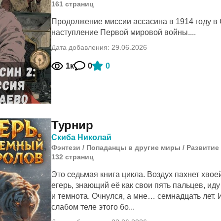
161
cтраниц
Продолжение миссии ассасина в 1914 году в
наступление Первой мировой войны....
Дата добавления: 29.06.2026
1к
0
0
Турнир
Скиба Николай
Фэнтези
/
Попаданцы в другие миры
/
Развитие
132
cтраниц
Это седьмая книга цикла. Воздух пахнет хвоей,
егерь, знающий её как свои пять пальцев, иду
и темнота. Очнулся, а мне… семнадцать лет. И
слабом теле этого бо...