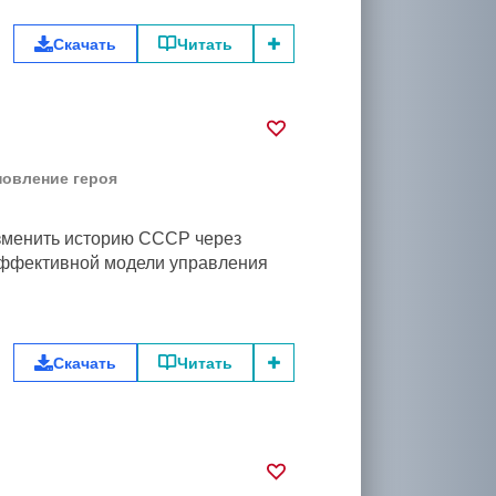
Скачать
Читать
новление героя
зменить историю СССР через
эффективной модели управления
Скачать
Читать