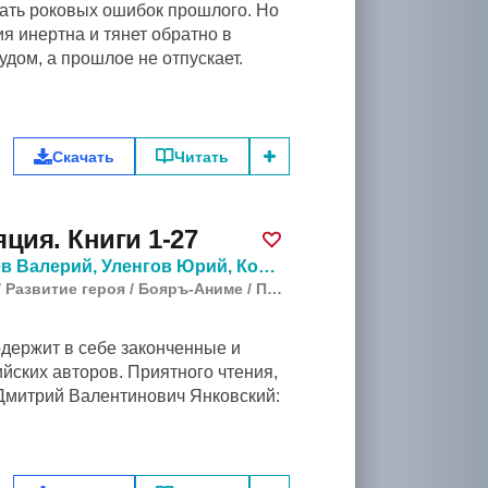
жать роковых ошибок прошлого. Но
ия инертна и тянет обратно в
дом, а прошлое не отпускает.
Скачать
Читать
ция. Книги 1-27
в Валерий
,
Уленгов Юрий
,
Кощеев Владимир
,
Маханен
/
Развитие героя
/
Бояръ-Аниме
/
Попаданцы
одержит в себе законченные и
йских авторов. Приятного чтения,
Дмитрий Валентинович Янковский: