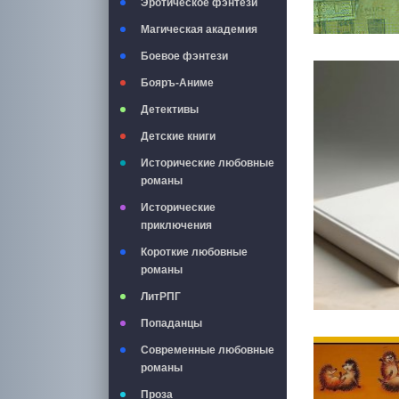
Эротическое фэнтези
Магическая академия
Боевое фэнтези
Бояръ-Аниме
Детективы
Детские книги
Исторические любовные
романы
Исторические
приключения
Короткие любовные
романы
ЛитРПГ
Попаданцы
Современные любовные
романы
Проза