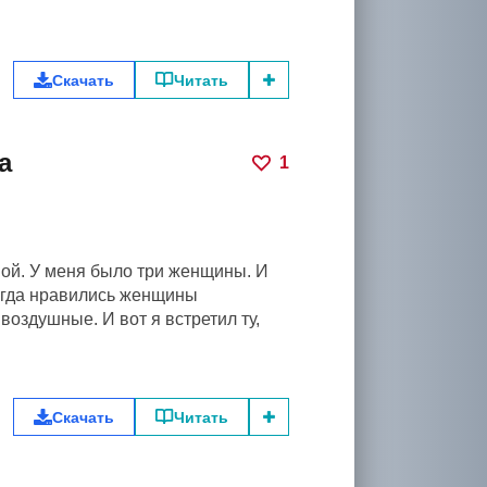
Скачать
Читать
а
1
ной. У меня было три женщины. И
сегда нравились женщины
воздушные. И вот я встретил ту,
Скачать
Читать