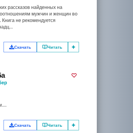
ких рассказов найденных на
моотношениям мужчин и женщин во
 Книга не рекомендуется
адц...
Скачать
Читать
ба
бер
...
Скачать
Читать