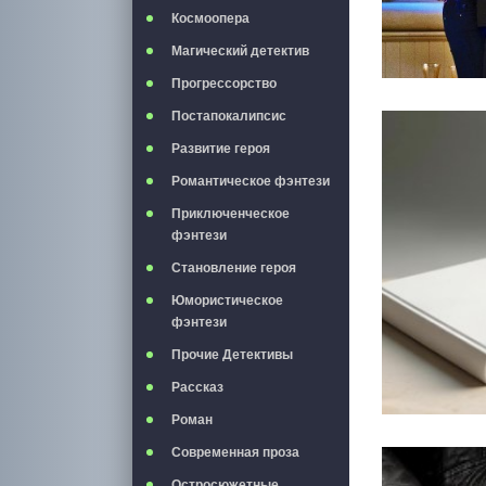
Космоопера
Магический детектив
Прогрессорство
Постапокалипсис
Развитие героя
Романтическое фэнтези
Приключенческое
фэнтези
Становление героя
Юмористическое
фэнтези
Прочие Детективы
Рассказ
Роман
Современная проза
Остросюжетные