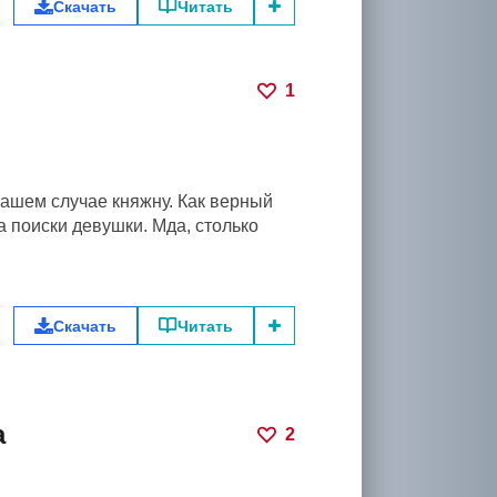
Скачать
Читать
1
нашем случае княжну. Как верный
а поиски девушки. Мда, столько
Скачать
Читать
а
2