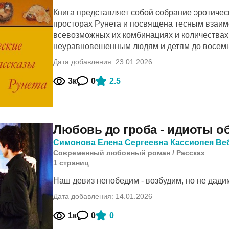
Книга представляет собой собрание эротичес
просторах Рунета и посвящена тесным взаи
всевозможных их комбинациях и количествах.
неуравновешенным людям и детям до восемн
Дата добавления: 23.01.2026
3к
0
2.5
Любовь до гроба - идиоты о
Симонова Елена Сергеевна Кассиопея Ве
Современный любовный роман
/
Рассказ
1
cтраниц
Наш девиз непобедим - возбудим, но не дадим.
Дата добавления: 14.01.2026
1к
0
0