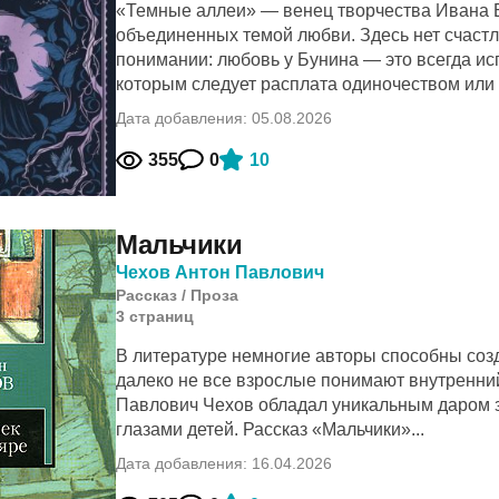
«Темные аллеи» — венец творчества Ивана Б
объединенных темой любви. Здесь нет счас
понимании: любовь у Бунина — это всегда ис
которым следует расплата одиночеством или 
Дата добавления: 05.08.2026
355
0
10
Мальчики
Чехов Антон Павлович
Рассказ
/
Проза
3
cтраниц
В литературе немногие авторы способны созд
далеко не все взрослые понимают внутренни
Павлович Чехов обладал уникальным даром з
глазами детей. Рассказ «Мальчики»...
Дата добавления: 16.04.2026