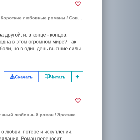
/
Короткие любовные романы
/
Современный любовный роман
 другой, и, в конце - концов,
 одна в этом огромном мире? Так
боли, но в один день высшие силы
Скачать
Читать
енный любовный роман
/
Эротика
 о любви, потере и искуплении,
вядания. Роман переносит