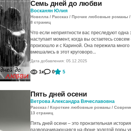
Семь дней до любви
Восканян Юлия
Новелла
/
Рассказ
/
Прочие любовные романы
8
cтраниц
Что если неприятности вас преследуют одна за
наступает момент, когда вы остаетесь совсем
произошло и с Кариной. Она пережила много 
вмешались в этот круговоро...
Дата добавления: 05.12.2025
1к
0
5
Пять дней осени
Ветрова Александра Вячеславовна
Рассказ
/
Короткие любовные романы
/
Соврем
13
cтраниц
Пять дней осени – это пронзительная история
разворачивающаяся на фоне золотой поры у