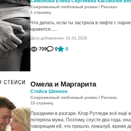
Симонова Елена Сергеевна Кассиопея Ве
Современный любовный роман
/
Рассказ
1
cтраниц
Что делать, если ты застряла в лифте с парне
нравится......
Дата добавления: 01.01.2026
709
0
0
Омела и Маргарита
Стейси Шеннон
Современный любовный роман
/
Рассказ
15
cтраниц
Праздники в разгаре. Клэр Рутледж всё ещё в
потеряла мужа. Поэтому, спустя два года, он
говорящим ей, что пришло, пожалуй, время д