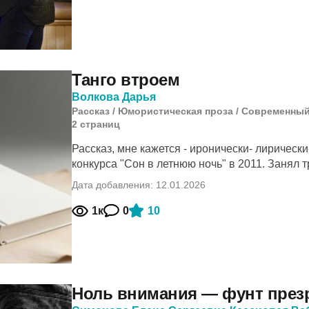
Танго втроем
Волкова Дарья
Рассказ
/
Юмористическая проза
/
Современный
2
cтраниц
Рассказ, мне кажется - иронически- лирическ
конкурса "Сон в летнюю ночь" в 2011. Занял тр
Дата добавления: 12.01.2026
1к
0
10
Ноль внимания — фунт през