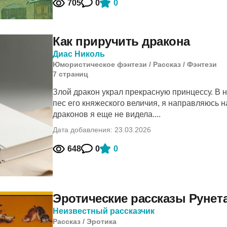
705
0
0
Как приручить дракона
Диас Николь
Юмористическое фэнтези
/
Рассказ
/
Фэнтези
7
cтраниц
Злой дракон украл прекрасную принцессу. В 
пес его княжеского величия, я направляюсь н
драконов я еще не видела....
Дата добавления: 23.03.2026
648
0
0
Эротические рассказы Рунет
Неизвестный рассказчик
Рассказ
/
Эротика