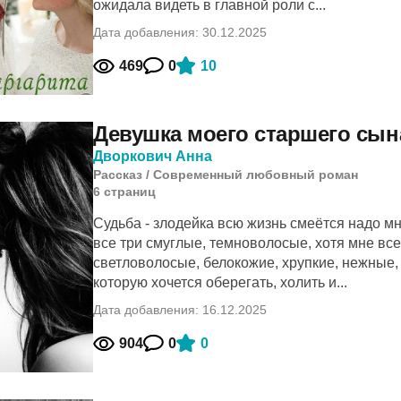
ожидала видеть в главной роли с...
Дата добавления: 30.12.2025
469
0
10
Девушка моего старшего сын
Дворкович Анна
Рассказ
/
Современный любовный роман
6
cтраниц
Судьба - злодейка всю жизнь смеётся надо м
все три смуглые, темноволосые, хотя мне в
светловолосые, белокожие, хрупкие, нежные, 
которую хочется оберегать, холить и...
Дата добавления: 16.12.2025
904
0
0