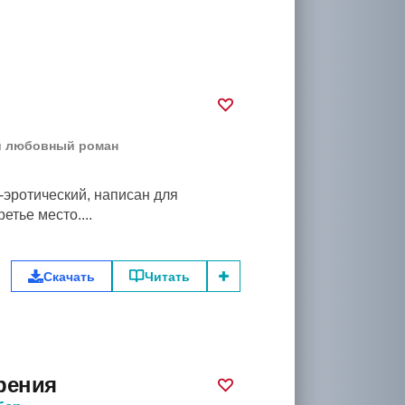
 любовный роман
и-эротический, написан для
етье место....
Скачать
Читать
рения