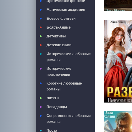
Эротическое фэнтези
Магическая академия
Боевое фэнтези
Бояръ-Аниме
Детективы
Детские книги
Исторические любовные
романы
Исторические
приключения
Короткие любовные
романы
ЛитРПГ
Попаданцы
Современные любовные
романы
Проза