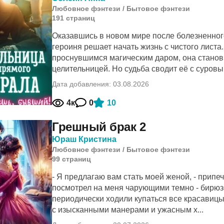
Любовное фэнтези
/
Бытовое фэнтези
191
cтраниц
Оказавшись в новом мире после болезненного
героиня решает начать жизнь с чистого лист
проснувшимся магическим даром, она станов
целительницей. Но судьба сводит её с суровы.
Дата добавления: 03.08.2026
4к
0
10
Грешный брак 2
Юраш Кристина
Любовное фэнтези
/
Бытовое фэнтези
99
cтраниц
- Я предлагаю вам стать моей женой, - припе
посмотрел на меня чарующими темно - бирюз
периодически ходили купаться все красавицы
с изысканными манерами и ужасным х...