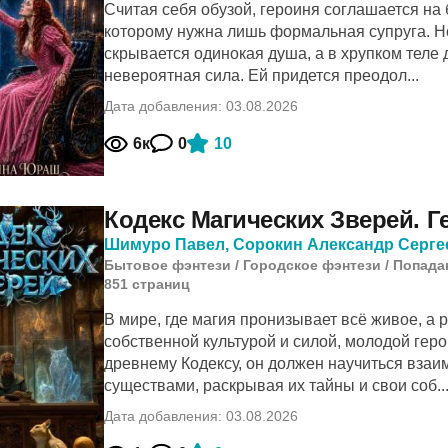
Считая себя обузой, героиня соглашается на
которому нужна лишь формальная супруга. Н
скрывается одинокая душа, а в хрупком теле
невероятная сила. Ей придется преодол...
Дата добавления: 03.08.2026
6к
0
10
Кодекс Магических Зверей. Г
Шимуро Павел
,
Сорокин Александр Серге
Бытовое фэнтези
/
Городское фэнтези
/
Попада
851
cтраниц
В мире, где магия пронизывает всё живое, а
собственной культурой и силой, молодой геро
древнему Кодексу, он должен научиться взаи
существами, раскрывая их тайны и свои соб..
Дата добавления: 03.08.2026