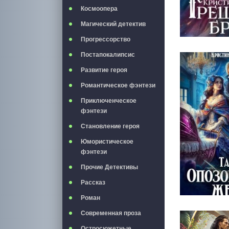
Космоопера
Магический детектив
Прогрессорство
Постапокалипсис
Развитие героя
Романтическое фэнтези
Приключенческое
фэнтези
Становление героя
Юмористическое
фэнтези
Прочие Детективы
Рассказ
Роман
Современная проза
Остросюжетные