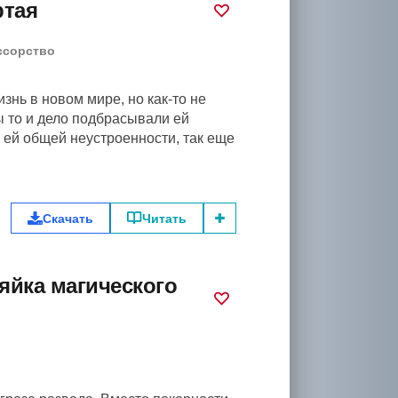
ртая
ссорство
знь в новом мире, но как-то не
 то и дело подбрасывали ей
 ей общей неустроенности, так еще
Скачать
Читать
яйка магического