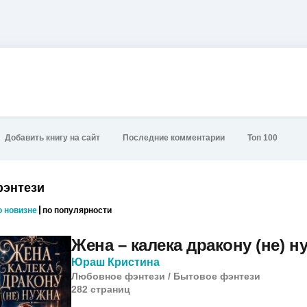
Добавить книгу на сайт
Последние комментарии
Топ 100
фэнтези
о новизне
по популярности
Жена – калека дракону (не) н
Юраш Кристина
Любовное фэнтези
/
Бытовое фэнтези
282
cтраниц