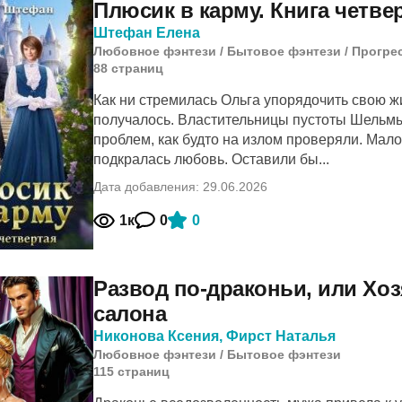
Плюсик в карму. Книга четве
Штефан Елена
Любовное фэнтези
/
Бытовое фэнтези
/
Прогре
88
cтраниц
Как ни стремилась Ольга упорядочить свою жи
получалось. Властительницы пустоты Шельмы
проблем, как будто на излом проверяли. Мало
подкралась любовь. Оставили бы...
Дата добавления: 29.06.2026
1к
0
0
Развод по-драконьи, или Хоз
салона
Никонова Ксения
,
Фирст Наталья
Любовное фэнтези
/
Бытовое фэнтези
115
cтраниц