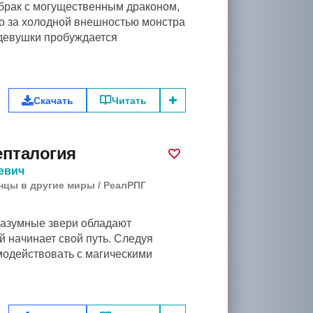
 брак с могущественным драконом,
о за холодной внешностью монстра
 девушки пробуждается
Скачать
Читать
епталогия
евич
нцы в другие миры
/
РеалРПГ
 разумные звери обладают
й начинает свой путь. Следуя
модействовать с магическими
.