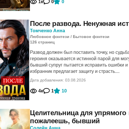
1к
0
0
После развода. Ненужная ис
Томченко Анна
Любовное фэнтези
/
Бытовое фэнтези
126
cтраниц
Развод должен был поставить точку, но судьб
героиня оказывается истинной парой для мог
бывший супруг пытается исправить ошибки и
избранник предлагает защиту и страсть....
Дата добавления: 03.08.2026
4к
1
10
Целительница для упрямого 
пожалеешь, бывший
Солейн Анна