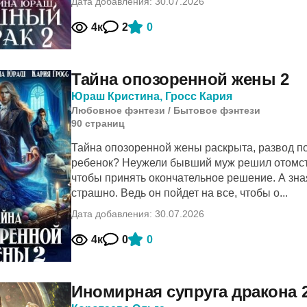
Дата добавления: 30.07.2026
4к
2
0
Тайна опозоренной жены 2
Юраш Кристина
,
Гросс Кария
Любовное фэнтези
/
Бытовое фэнтези
90
cтраниц
Тайна опозоренной жены раскрыта, развод по
ребенок? Неужели бывший муж решил отомсти
чтобы принять окончательное решение. А зн
страшно. Ведь он пойдет на все, чтобы о...
Дата добавления: 30.07.2026
4к
0
0
Иномирная супруга дракона 