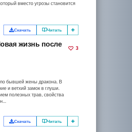
который вместо угрозы становится
Скачать
Читать
Новая жизнь после
3
ело бывшей жены дракона. В
ие и ветхий замок в глуши.
лием полезных трав, свойства
...
Скачать
Читать