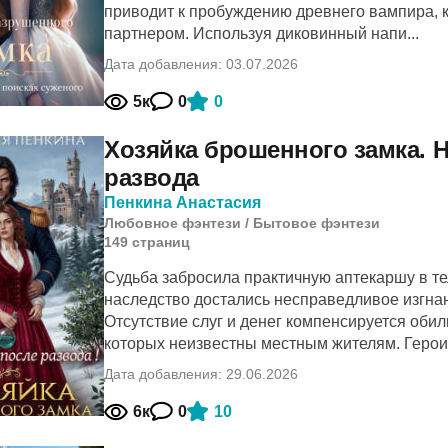
приводит к пробуждению древнего вампира, 
партнером. Используя диковинный напи...
Дата добавления: 03.07.2026
5к
0
0
Хозяйка брошенного замка. 
развода
Пенкина Анастасия
Любовное фэнтези
/
Бытовое фэнтези
149
cтраниц
Судьба забросила практичную аптекаршу в т
наследство достались несправедливое изгнан
Отсутствие слуг и денег компенсируется оби
которых неизвестны местным жителям. Героин
Дата добавления: 29.06.2026
6к
0
10