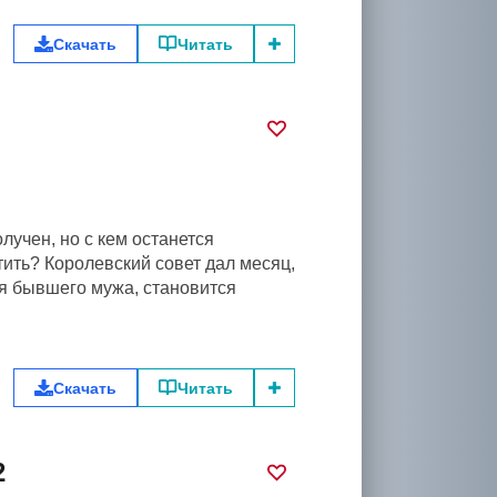
Скачать
Читать
лучен, но с кем останется
ть? Королевский совет дал месяц,
ая бывшего мужа, становится
Скачать
Читать
2