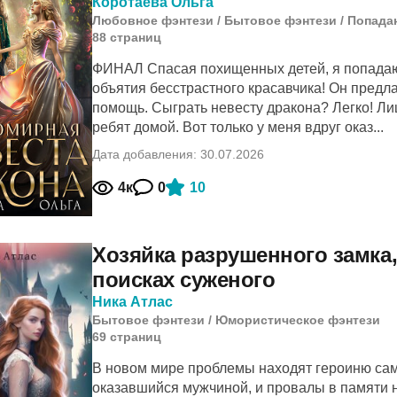
Коротаева Ольга
Любовное фэнтези
/
Бытовое фэнтези
/
Попада
88
cтраниц
ФИНАЛ Спасая похищенных детей, я попадаю
объятия бесстрастного красавчика! Он предл
помощь. Сыграть невесту дракона? Легко! Ли
ребят домой. Вот только у меня вдруг оказ...
Дата добавления: 30.07.2026
4к
0
10
Хозяйка разрушенного замка,
поисках суженого
Ника Атлас
Бытовое фэнтези
/
Юмористическое фэнтези
69
cтраниц
В новом мире проблемы находят героиню сам
оказавшийся мужчиной, и провалы в памяти 