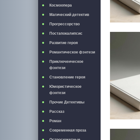
Космоопера
Магический детектив
Прогрессорство
Постапокалипсис
Развитие героя
Романтическое фэнтези
Приключенческое
фэнтези
Становление героя
Юмористическое
фэнтези
Прочие Детективы
Рассказ
Роман
Современная проза
Остросюжетные