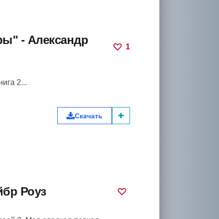
ры" - Александр
1
ига 2...
Скачать
йбр Роуз