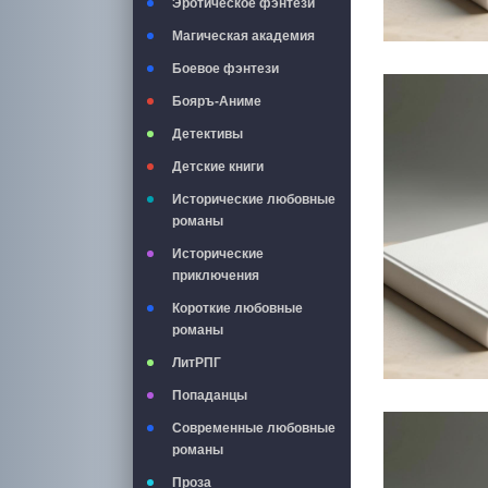
Эротическое фэнтези
Магическая академия
Боевое фэнтези
Бояръ-Аниме
Детективы
Детские книги
Исторические любовные
романы
Исторические
приключения
Короткие любовные
романы
ЛитРПГ
Попаданцы
Современные любовные
романы
Проза