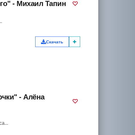
го" - Михаил Тапин
.
Скачать
очки" - Алёна
а...