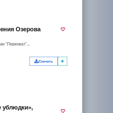
гения Озерова
ан "Перехват"...
Скачать
е ублюдки»,