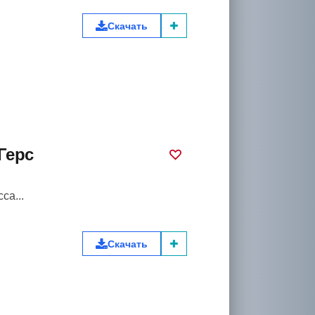
Скачать
Герс
са...
Скачать