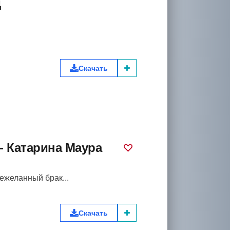
д
Скачать
- Катарина Маура
ежеланный брак...
Скачать