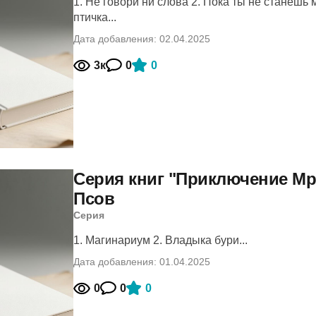
1. Не говори ни слова 2. Пока ты не станешь 
птичка...
Дата добавления: 02.04.2025
3к
0
0
Серия книг "Приключение Мра
Псов
Серия
1. Магинариум 2. Владыка бури...
Дата добавления: 01.04.2025
0
0
0