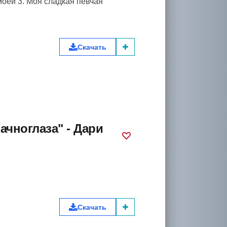
моей 3. Моя сладкая певчая
Скачать
чноглаза" - Дари
Скачать