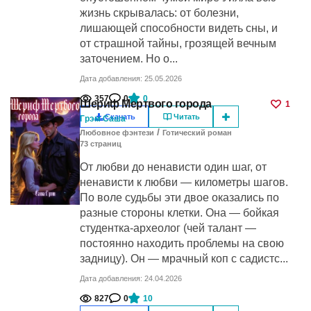
жизнь скрывалась: от болезни,
лишающей способности видеть сны, и
от страшной тайны, грозящей вечным
заточением. Но о...
Дата добавления: 25.05.2026
357
0
0
Шериф Мертвого города
1
Скачать
Читать
Грэм Саша
/
Любовное фэнтези
Готический роман
73
cтраниц
От любви до ненависти один шаг, от
ненависти к любви — километры шагов.
По воле судьбы эти двое оказались по
разные стороны клетки. Она — бойкая
студентка-археолог (чей талант —
постоянно находить проблемы на свою
задницу). Он — мрачный коп с садистс...
Дата добавления: 24.04.2026
827
0
10