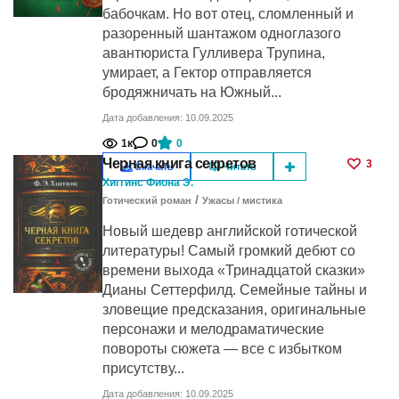
бабочкам. Но вот отец, сломленный и
разоренный шантажом одноглазого
авантюриста Гулливера Трупина,
умирает, а Гектор отправляется
бродяжничать на Южный...
Дата добавления: 10.09.2025
1к
0
0
Черная книга секретов
3
Скачать
Читать
Хиггинс Фиона Э.
/
Готический роман
Ужасы / мистика
Новый шедевр английской готической
литературы! Самый громкий дебют со
времени выхода «Тринадцатой сказки»
Дианы Сеттерфилд. Семейные тайны и
зловещие предсказания, оригинальные
персонажи и мелодраматические
повороты сюжета — все с избытком
присутству...
Дата добавления: 10.09.2025