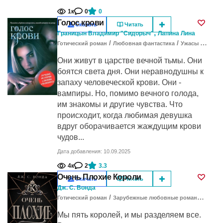
1к
0
0
Голос крови
Скачать
Читать
,
Границын Владимир "Сидорыч"
Лапина Лина
/
/
Готический роман
Любовная фантастика
Ужасы и мистика
Они живут в царстве вечной тьмы. Они
боятся света дня. Они неравнодушны к
запаху человеческой крови. Они -
вампиры. Но, помимо вечного голода,
им знакомы и другие чувства. Что
происходит, когда любимая девушка
вдруг оборачивается жаждущим крови
чудов...
Дата добавления: 10.09.2025
4к
2
3.3
Очень Плохие Короли
Скачать
Читать
Дж. С. Вонда
/
/
Готический роман
Зарубежные любовные романы
Любо
Мы пять королей, и мы разделяем все.