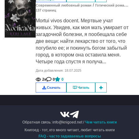
/
/
Современный любовный роман
Готический роман
Зару
137
cтраниц
Mortui vivos docent. Мертвые учат
живых. Увидев, как моя мать умирает от
загадочной болезни, я пообещала себе
две вещи: найти лекарство от того, что
погубило ее; и покинуть богом забытый
город, в котором она оставила меня.
Четыре года спустя я получа...
Дата добавления: 18.07.2025
2к
0
0
Скачать
Читать
Обратная связь: info@knigoed.net /
Чем читать книги
Книгоед - тот, кто много читает, любит читать книги
FAQ - часто задаваемые вопросы