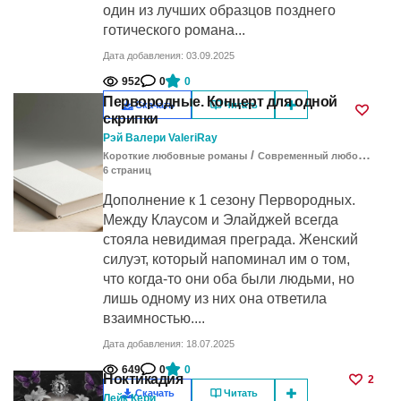
один из лучших образцов позднего
готического романа...
Дата добавления: 03.09.2025
952
0
0
Первородные. Концерт для одной
Скачать
Читать
скрипки
Рэй Валери ValeriRay
/
Короткие любовные романы
Современный любовный роман
6
cтраниц
Дополнение к 1 сезону Первородных.
Между Клаусом и Элайджей всегда
стояла невидимая преграда. Женский
силуэт, который напоминал им о том,
что когда-то они оба были людьми, но
лишь одному из них она ответила
взаимностью....
Дата добавления: 18.07.2025
649
0
0
Ноктикадия
2
Скачать
Читать
Лейк Кери