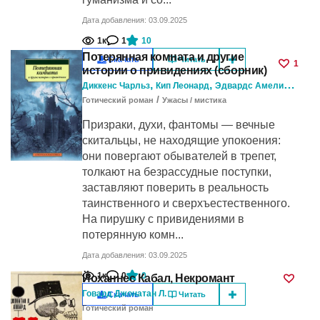
Дата добавления: 03.09.2025
1к
1
10
Потерянная комната и другие
Скачать
Читать
1
истории о привидениях (сборник)
,
,
,
Диккенс Чарльз
Кип Леонард
Эдвардс Амелия Б.
Гре
/
Готический роман
Ужасы / мистика
Призраки, духи, фантомы — вечные
скитальцы, не находящие упокоения:
они повергают обывателей в трепет,
толкают на безрассудные поступки,
заставляют поверить в реальность
таинственного и сверхъестественного.
На пирушку с привидениями в
потерянную комн...
Дата добавления: 03.09.2025
1к
0
0
Йоханнес Кабал, Некромант
Говард Джонатан Л.
Скачать
Читать
Готический роман