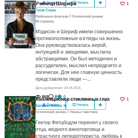
Скачать
Читать
Ученица Шерифа
1
Грэм Саша
/
Любовное фэнтези
Готический роман
69
cтраниц
Мэдисон и Шериф имели совершенно
противоположные взгляды на жизнь.
Она руководствовалась верой,
интуицией и эмоциями, мыслила
абстракциями. Он был методичен и
рассудителен, мыслил непредвзято и
логически. Для нее главную ценность
представляли люди —...
Дата добавления: 24.04.2026
869
0
0
Коллекционер стеклянных глаз
1
Скачать
Читать
Хиггинс Фиона Э.
/
Готический роман
Ужасы / мистика
Гектор Фитцбодли перенял у своего
отца, модного виноторговца и
страстного лепидоптериста, любовь к