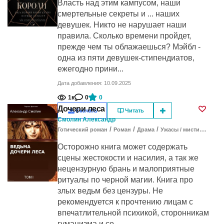
Власть над этим кампусом, наши
смертельные секреты и ... наших
девушек. Никто не нарушает наши
правила. Сколько времени пройдет,
прежде чем ты облажаешься? Мэйбл -
одна из пяти девушек-стипендиатов,
ежегодно прини...
Дата добавления: 10.09.2025
1к
0
0
Дочери леса
Скачать
Читать
Смолин Александр
/
/
/
/
Готический роман
Роман
Драма
Ужасы / мистика
Фэн
Осторожно книга может содержать
сцены жестокости и насилия, а так же
нецензурную брань и малоприятные
ритуалы по черной магии. Книга про
злых ведьм без цензуры. Не
рекомендуется к прочтению лицам с
впечатлительной психикой, сторонникам
гуманизма и со...