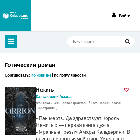
Войти
Готический роман
Сортировать:
по новизне
по популярности
Нежить
Кальдерини Амара
/
/
Фэнтези
Эпическое фэнтези
Готический роман
180
cтраниц
«Пэн мертв. Да здравствует Король
Нежить!» — первая книга дуэта
«Мрачные грёзы» Амары Кальдерини. В
опустошенном чумой мире Уилла всю