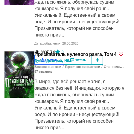
ждал всю жизнь, обернулась сущим
кошмаром. Я получил свой ранг...
Уникальный. Единственный в своем
роде. И по иронии - несуществующий!
Призыватель, который не способен
никого приз...
Дата добавления: 28.05.2026
883
0
0
Призыватель нулевого ранга. Том 4
,
Скачать
Читать
Дубов Дмитрий
NikL
/
/
Боевое фэнтези
Героическое фэнтези
Становление героя
87
cтраниц
В мире, где всё решает магия, я
оказался без неё. Инициация, которую я
ждал всю жизнь, обернулась сущим
кошмаром. Я получил свой ранг...
Уникальный. Единственный в своем
роде. И по иронии - несуществующий!
Призыватель, который не способен
никого приз...