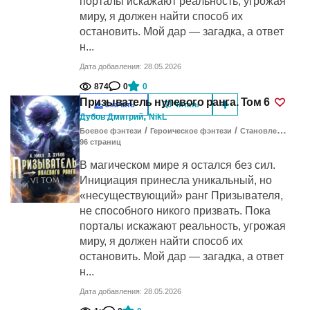
порталы искажают реальность, угрожая
миру, я должен найти способ их
остановить. Мой дар — загадка, а ответ
н...
Дата добавления: 28.05.2026
874
0
0
Призыватель нулевого ранга. Том 6
Скачать
Читать
,
Дубов Дмитрий
NikL
/
/
Боевое фэнтези
Героическое фэнтези
Становление героя
96
cтраниц
В магическом мире я остался без сил.
Инициация принесла уникальный, но
«несуществующий» ранг Призывателя,
не способного никого призвать. Пока
порталы искажают реальность, угрожая
миру, я должен найти способ их
остановить. Мой дар — загадка, а ответ
н...
Дата добавления: 28.05.2026