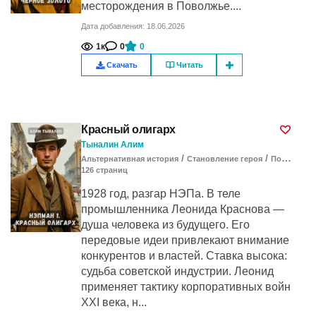
месторождения в Поволжье....
Дата добавления: 18.06.2026
1к
0
0
Скачать
Читать
Красный олигарх
Тыналин Алим
/
/
Альтернативная история
Становление героя
Попаданцы
126
cтраниц
1928 год, разгар НЭПа. В теле
промышленника Леонида Краснова —
душа человека из будущего. Его
передовые идеи привлекают внимание
конкурентов и властей. Ставка высока:
судьба советской индустрии. Леонид
применяет тактику корпоративных войн
XXI века, н...