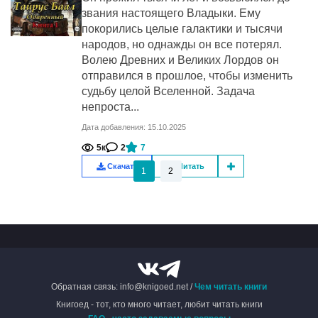
звания настоящего Владыки. Ему
покорились целые галактики и тысячи
народов, но однажды он все потерял.
Волею Древних и Великих Лордов он
отправился в прошлое, чтобы изменить
судьбу целой Вселенной. Задача
непроста...
Дата добавления: 15.10.2025
5к
2
7
Скачать
Читать
1
2
Обратная связь: info@knigoed.net /
Чем читать книги
Книгоед - тот, кто много читает, любит читать книги