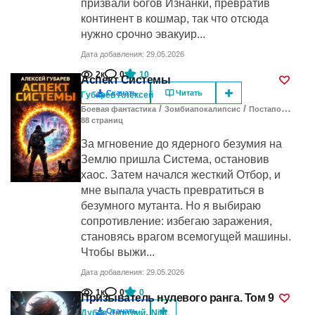
призвали богов Изнанки, превратив
континент в кошмар, так что отсюда
нужно срочно эвакуир...
Дата добавления: 29.05.2026
2к
0
10
Аспект Системы
Скачать
Читать
Губарев Алексей
/
/
Боевая фантастика
Зомбиапокалипсис
Постапокалипсис
88
cтраниц
За мгновение до ядерного безумия на
Землю пришла Система, остановив
хаос. Затем начался жесткий Отбор, и
мне выпала участь превратиться в
безумного мутанта. Но я выбираю
сопротивление: избегаю заражения,
становясь врагом всемогущей машины.
Чтобы выжи...
Дата добавления: 29.05.2026
1к
0
0
Призыватель нулевого ранга. Том 9
,
Скачать
Дубов Дмитрий
NikL