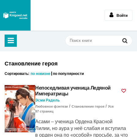
Войти
Становление героя
Сортировать:
по новизне
по популярности
Непоседливая ученица Ледяной
Императрицы
Эсми Радель
/
/
Любовное фэнтези
Становление героя
Уся
97
cтраниц
Асами – ученица Ордена Красной
Лилии, но аура у неё слабая и вступила
в орден она по «особой» просьбе, за что