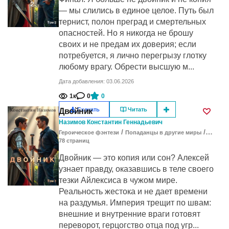
— мы слились в единое целое. Путь был
тернист, полон преград и смертельных
опасностей. Но я никогда не брошу
своих и не предам их доверия; если
потребуется, я лично перегрызу глотку
любому врагу. Обрести высшую м...
Дата добавления: 03.06.2026
1к
0
0
Скачать
Читать
Двойник
Назимов Константин Геннадьевич
/
/
Героическое фэнтези
Попаданцы в другие миры
Развити
78
cтраниц
Двойник — это копия или сон? Алексей
узнает правду, оказавшись в теле своего
тезки Айлексиса в чужом мире.
Реальность жестока и не дает времени
на раздумья. Империя трещит по швам:
внешние и внутренние враги готовят
переворот, герцогство отца под угр...