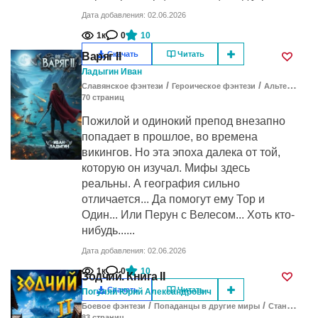
Дата добавления: 02.06.2026
1к
0
10
Скачать
Читать
Варяг II
Ладыгин Иван
/
/
Славянское фэнтези
Героическое фэнтези
Альтернативная история
70
cтраниц
Пожилой и одинокий препод внезапно
попадает в прошлое, во времена
викингов. Но эта эпоха далека от той,
которую он изучал. Мифы здесь
реальны. А география сильно
отличается... Да помогут ему Тор и
Один... Или Перун с Велесом... Хоть кто-
нибудь......
Дата добавления: 02.06.2026
1к
0
10
Зодчий. Книга II
Скачать
Читать
Погуляй Юрий Александрович
/
/
Боевое фэнтези
Попаданцы в другие миры
Становление героя
83
cтраниц