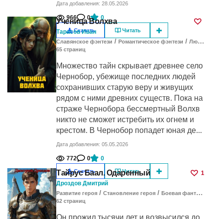
Дата добавления: 28.05.2026
966
0
0
Ученица Волхва
Скачать
Читать
Тарасов Иван
/
/
Славянское фэнтези
Романтическое фэнтези
Любовное фэнтези
65
cтраниц
Множество тайн скрывает древнее село
Чернобор, убежище последних людей
сохранивших старую веру и живущих
рядом с ними древних существ. Пока на
страже Чернобора бессмертный Волхв
никто не сможет истребить их огнем и
крестом. В Чернобор попадет юная де...
Дата добавления: 05.05.2026
772
0
0
Скачать
Читать
Тайрус Баал. Одаренный
1
Дроздов Дмитрий
/
/
Развитие героя
Становление героя
Боевая фантастика
62
cтраниц
Он прожил тысячи лет и возвысился до