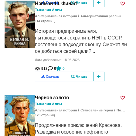
Скачать
Читать
Нэпман 10. Финал
Тыналин Алим
/
/
Альтернативная история
Альтернативная реальность
Ст
114
cтраниц
История предпринимателя,
пытающегося сохранить НЭП в СССР,
постепенно подходит к концу. Сможет ли
он добиться своей цели?...
Дата добавления: 18.06.2026
913
0
0
Скачать
Читать
Черное золото
Тыналин Алим
/
/
Альтернативная история
Становление героя
Попаданцы
123
cтраниц
Продолжение приключений Краснова.
Разведка и освоение нефтяного