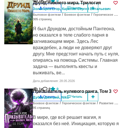
1к
0
0
Друид Нижнего мира. Трилогия
,
Скачать
Читать
Золотарев Егор
Карелин Сергей Витальевич
/
/
Бытовое фэнтези
Боевое фэнтези
Героическое фэнтези
305
cтраниц
Я был Друидом, достойным Пантеона,
но оказался в теле слабого парня в
загнивающем мире. Здесь Лес
враждебен, а люди не доверяют друг
другу. Мне предстоит начать путь с нуля,
опираясь на помощь Системы. Главная
задача — выполнять квесты и
выживать, ве...
Дата добавления: 28.05.2026
1к
0
0
Призыватель нулевого ранга. Том 3
,
Скачать
Читать
Дубов Дмитрий
NikL
/
/
/
Боевое фэнтези
Героическое фэнтези
Развитие героя
95
cтраниц
В мире, где всё решает магия, я
оказался без неё. Инициация, которую я