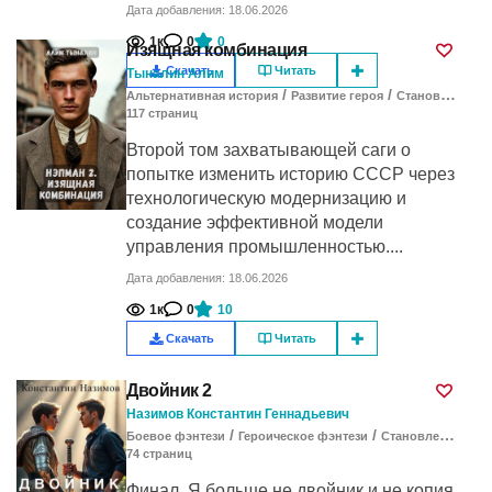
Дата добавления: 18.06.2026
1к
0
0
Изящная комбинация
Скачать
Читать
Тыналин Алим
/
/
Альтернативная история
Развитие героя
Становление героя
117
cтраниц
Второй том захватывающей саги о
попытке изменить историю СССР через
технологическую модернизацию и
создание эффективной модели
управления промышленностью....
Дата добавления: 18.06.2026
1к
0
10
Скачать
Читать
Двойник 2
Назимов Константин Геннадьевич
/
/
Боевое фэнтези
Героическое фэнтези
Становление героя
74
cтраниц
Финал. Я больше не двойник и не копия