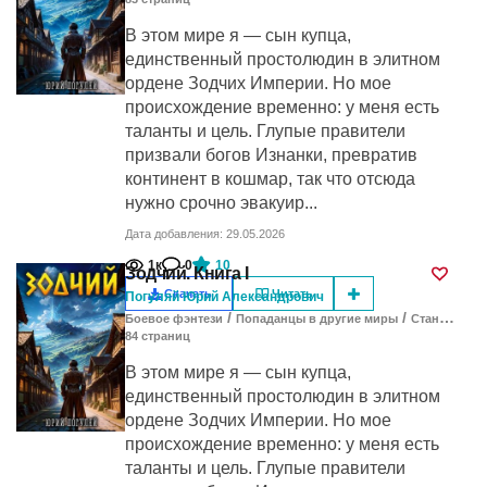
В этом мире я — сын купца,
единственный простолюдин в элитном
ордене Зодчих Империи. Но мое
происхождение временно: у меня есть
таланты и цель. Глупые правители
призвали богов Изнанки, превратив
континент в кошмар, так что отсюда
нужно срочно эвакуир...
Дата добавления: 29.05.2026
1к
0
10
Зодчий. Книга I
Скачать
Читать
Погуляй Юрий Александрович
/
/
Боевое фэнтези
Попаданцы в другие миры
Становление героя
84
cтраниц
В этом мире я — сын купца,
единственный простолюдин в элитном
ордене Зодчих Империи. Но мое
происхождение временно: у меня есть
таланты и цель. Глупые правители