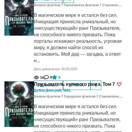
/
/
Боевое фэнтези
Героическое фэнтези
Становление героя
В магическом мире я остался без сил.
Инициация принесла уникальный, но
«несуществующий» ранг Призывателя,
не способного никого призвать. Пока
порталы искажают реальность, угрожая
миру, я должен найти способ их
остановить. Мой дар — загадка, а ответ
н...
Дата добавления: 28.05.2026
1к
0
0
Призыватель нулевого ранга. Том 7
Скачать
Читать
,
Дубов Дмитрий
NikL
/
/
Боевое фэнтези
Городское фэнтези
Становление героя
В магическом мире я остался без сил.
Инициация принесла уникальный, но
«несуществующий» ранг Призывателя,
не способного никого призвать. Пока