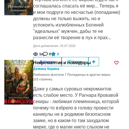
соглашалась спасать её мир... Теперь я
и мои подруги по несчастью (попаданки)
должны не только выжить, но и
успокоить излюбленных Богиней
"идеальных" мужчин, дабы те не
разнесли её творение в пух и прах...
Дата добавления: 29.07.2026
1к
0
0
Скачать
Читать
Некромантия и помидоры
Демина Карина
/
Любовное фэнтези
Попаданцы в другие миры
122
cтраниц
Даже у самых суровых некромантов
есть слабое место. У Рагнара Кровавой
секиры - любимая племянница, которой
почему-то взбрело в голову провести
каникулы не в родимом безопасном
замке, но в каком-то там захудалом
мирке, где о магии никто слыхом не