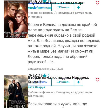
3к
0
10
Научи меня жить в твоем мире
Скачать
Читать
Милютина Елена
/
Любовное фэнтези
Попаданцы в другие миры
34
cтраниц
Лорен и Веллиана должны по крайней
мере полгода ждать на Земле
перемещения обратно в свой родной
мир. Для Веллианы, дважды попаданки,
он тоже родной. Научит ли она жениха
жить в мире без магии? И сможет ли
Лорен, только недавно обретший
родителей, не...
Дата добавления: 31.07.2026
1к
0
0
Вторая жена господина Нордена.
Книга 3
Скачать
Читать
Катя Лакруа
/
Любовное фэнтези
Попаданцы в другие миры
131
cтраниц
Если вы попали в чужой мир, где