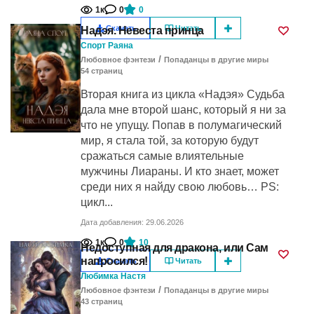
1к
0
0
Скачать
Читать
Надэя. Невеста принца
Спорт Раяна
/
Любовное фэнтези
Попаданцы в другие миры
54
cтраниц
Вторая книга из цикла «Надэя» Судьба
дала мне второй шанс, который я ни за
что не упущу. Попав в полумагический
мир, я стала той, за которую будут
сражаться самые влиятельные
мужчины Лиараны. И кто знает, может
среди них я найду свою любовь… PS:
цикл...
Дата добавления: 29.06.2026
1к
0
10
Недоступная для дракона, или Сам
напросился!
Скачать
Читать
Любимка Настя
/
Любовное фэнтези
Попаданцы в другие миры
43
cтраниц