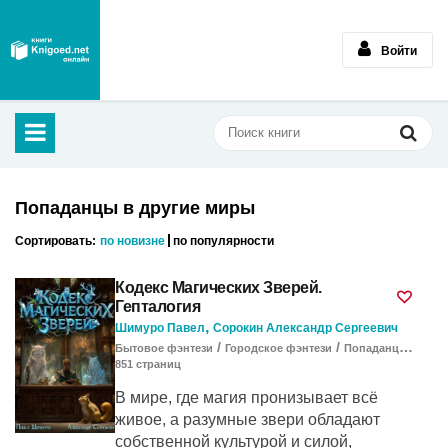
Войти
Попаданцы в другие миры
Сортировать:
по новизне
по популярности
Кодекс Магических Зверей.
Гепталогия
,
Шимуро Павел
Сорокин Александр Сергеевич
/
/
Бытовое фэнтези
Городское фэнтези
Попаданцы в другие миры
851
cтраниц
В мире, где магия пронизывает всё
живое, а разумные звери обладают
собственной культурой и силой,