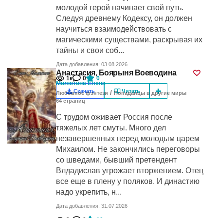
молодой герой начинает свой путь.
Следуя древнему Кодексу, он должен
научиться взаимодействовать с
магическими существами, раскрывая их
тайны и свои соб...
Дата добавления: 03.08.2026
Анастасия, Боярыня Воеводина
1к
0
0
Милютина Елена
Скачать
Читать
/
Любовное фэнтези
Попаданцы в другие миры
64
cтраниц
С трудом оживает Россия после
тяжелых лет смуты. Много дел
незавершенных перед молодым царем
Михаилом. Не закончились переговоры
со шведами, бывший претендент
Влдадислав угрожает вторжением. Отец
все еще в плену у поляков. И династию
надо укрепить, н...
Дата добавления: 31.07.2026