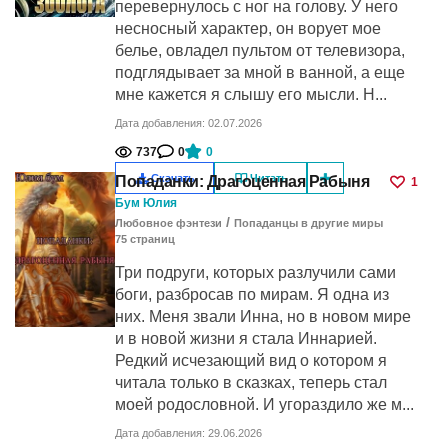
перевернулось с ног на голову. У него
несносный характер, он ворует мое
белье, овладел пультом от телевизора,
подглядывает за мной в ванной, а еще
мне кажется я слышу его мысли. Н...
Дата добавления: 02.07.2026
737
0
0
Скачать
Читать
Попаданки: Драгоценная Рабыня
1
Бум Юлия
/
Любовное фэнтези
Попаданцы в другие миры
75
cтраниц
Три подруги, которых разлучили сами
боги, разбросав по мирам. Я одна из
них. Меня звали Инна, но в новом мире
и в новой жизни я стала Иннарией.
Редкий исчезающий вид о котором я
читала только в сказках, теперь стал
моей родословной. И угораздило же м...
Дата добавления: 29.06.2026