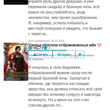
играете роль другой девушки, и уже
пережили свадьбу и брачную ночь, всё
равно не расслабляйтесь, ведь
неизвестно, чем грозит разоблачение.
Я, например, успела побывать в
местной психушке и увидеть, что бывает
с чересчу...
Дата добавления: 30.07.2026
Узница обители отбракованных жён
6к
0
0
Милославская Анастасия
Скачать
Читать
/
Любовное фэнтези
Попаданцы в другие миры
62
cтраниц
Я очнулась в теле бедняжки,
отбракованной мужем сразу после
первой брачной ночи. Запертая в
обители, где творятся настоящие
зверства, она должна отписать всё своё
имущество алчному супругу и навсегда
исчезнуть. Но у меня на этот счет
совсем другие пл...