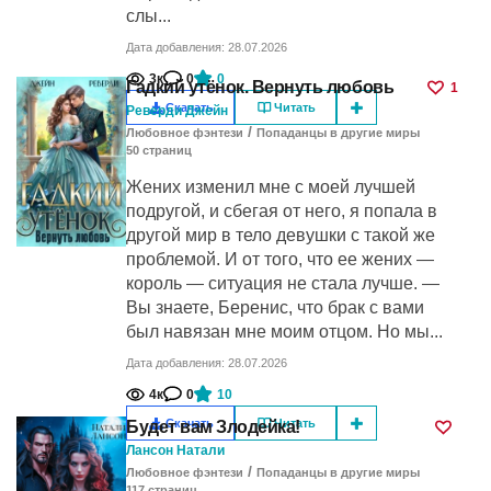
слы...
Дата добавления: 28.07.2026
3к
0
0
Гадкий утёнок. Вернуть любовь
1
Скачать
Читать
Реверди Джейн
/
Любовное фэнтези
Попаданцы в другие миры
50
cтраниц
Жених изменил мне с моей лучшей
подругой, и сбегая от него, я попала в
другой мир в тело девушки с такой же
проблемой. И от того, что ее жених —
король — ситуация не стала лучше. —
Вы знаете, Беренис, что брак с вами
был навязан мне моим отцом. Но мы...
Дата добавления: 28.07.2026
4к
0
10
Скачать
Читать
Будет вам Злодейка!
Лансон Натали
/
Любовное фэнтези
Попаданцы в другие миры
117
cтраниц