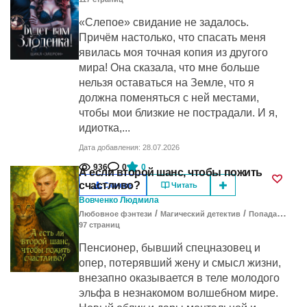
«Слепое» свидание не задалось.
Причём настолько, что спасать меня
явилась моя точная копия из другого
мира! Она сказала, что мне больше
нельзя оставаться на Земле, что я
должна поменяться с ней местами,
чтобы мои близкие не пострадали. И я,
идиотка,...
Дата добавления: 28.07.2026
936
0
0
А если второй шанс, чтобы пожить
счастливо?
Скачать
Читать
Вовченко Людмила
/
/
Любовное фэнтези
Магический детектив
Попаданцы в другие миры
97
cтраниц
Пенсионер, бывший спецназовец и
опер, потерявший жену и смысл жизни,
внезапно оказывается в теле молодого
эльфа в незнакомом волшебном мире.