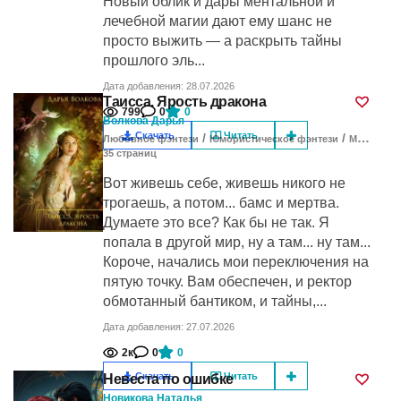
Новый облик и дары ментальной и
лечебной магии дают ему шанс не
просто выжить — а раскрыть тайны
прошлого эль...
Дата добавления: 28.07.2026
Таисса. Ярость дракона
799
0
0
Волкова Дарья
Скачать
Читать
/
/
Любовное фэнтези
Юмористическое фэнтези
Магическая академия
35
cтраниц
Вот живешь себе, живешь никого не
трогаешь, а потом... бамс и мертва.
Думаете это все? Как бы не так. Я
попала в другой мир, ну а там... ну там...
Короче, начались мои переключения на
пятую точку. Вам обеспечен, и ректор
обмотанный бантиком, и тайны,...
Дата добавления: 27.07.2026
2к
0
0
Скачать
Читать
Невеста по ошибке
Новикова Наталья