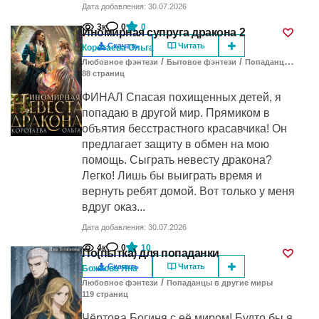
Дата добавления: 30.07.2026
3к
0
0
Иномирная супруга дракона 2
Скачать
Читать
Коротаева Ольга
/
/
Любовное фэнтези
Бытовое фэнтези
Попаданцы в другие миры
88
cтраниц
ФИНАЛ Спасая похищенных детей, я
попадаю в другой мир. Прямиком в
объятия бесстрастного красавчика! Он
предлагает защиту в обмен на мою
помощь. Сыграть невесту дракона?
Легко! Лишь бы выиграть время и
вернуть ребят домой. Вот только у меня
вдруг оказ...
Дата добавления: 30.07.2026
4к
0
10
По(пытка) для попаданки
Скачать
Читать
Божкова Яна
/
Любовное фэнтези
Попаданцы в другие миры
119
cтраниц
Чёртова Богиня с её миром! Будто бы я