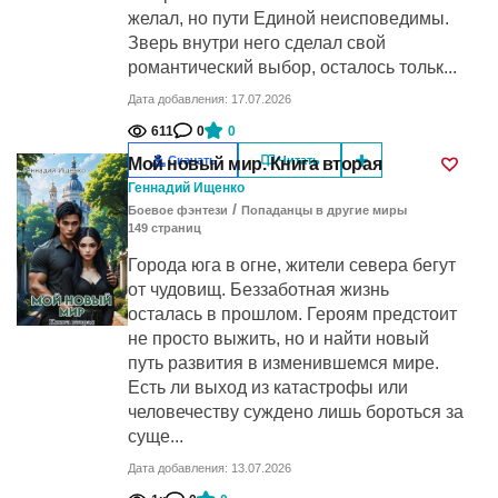
желал, но пути Единой неисповедимы.
Зверь внутри него сделал свой
романтический выбор, осталось тольк...
Дата добавления: 17.07.2026
611
0
0
Скачать
Читать
Мой новый мир. Книга вторая
Геннадий Ищенко
/
Боевое фэнтези
Попаданцы в другие миры
149
cтраниц
Города юга в огне, жители севера бегут
от чудовищ. Беззаботная жизнь
осталась в прошлом. Героям предстоит
не просто выжить, но и найти новый
путь развития в изменившемся мире.
Есть ли выход из катастрофы или
человечеству суждено лишь бороться за
суще...
Дата добавления: 13.07.2026