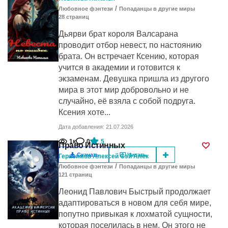
/
Любовное фэнтези
Попаданцы в другие миры
28
cтраниц
Дьярви брат короля Валсарана
проводит отбор невест, по настоянию
брата. Он встречает Ксению, которая
учится в академии и готовится к
экзаменам. Девушка пришла из другого
мира в этот мир добровольно и не
случайно, её взяла с собой подруга.
Ксения хоте...
Дата добавления: 21.07.2026
1к
0
5
Право Истинных
Скачать
Читать
Герасимов Алексей Сэй Алек
/
Любовное фэнтези
Попаданцы в другие миры
121
cтраниц
Леонид Павлович Быстрый продолжает
адаптироваться в новом для себя мире,
попутно привыкая к лохматой сущности,
которая поселилась в нем. Он этого не