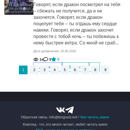
Говорят, если дракон посмотрел на тебя
– сбежать не получится, да и не
захочется. Говорят, если дракон
поцелует тебя – ты отдашь ему сердце
навеки. Говорят, если дракон захочет
провести с тобой ночь – ты побежишь к
нему быстрее ветра. Со мной не сраб...
Дата добавления: 29.06.2026
1к
0
0
Скачать
Читать
1
2
3
4
5
6
7
8
9
Обратная связь: info@knigoed.net /
Чем читать книги
Книгоед - тот, кто много читает, любит читать книги