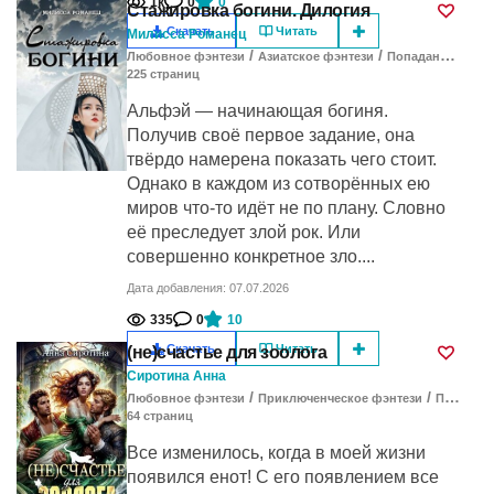
1к
0
0
Стажировка богини. Дилогия
Скачать
Читать
Милисса Романец
/
/
Любовное фэнтези
Азиатское фэнтези
Попаданцы в другие миры
225
cтраниц
Альфэй — начинающая богиня.
Получив своё первое задание, она
твёрдо намерена показать чего стоит.
Однако в каждом из сотворённых ею
миров что-то идёт не по плану. Словно
её преследует злой рок. Или
совершенно конкретное зло....
Дата добавления: 07.07.2026
335
0
10
Скачать
Читать
(не)счастье для зоолога
Сиротина Анна
/
/
Любовное фэнтези
Приключенческое фэнтези
Попаданцы в другие миры
64
cтраниц
Все изменилось, когда в моей жизни
появился енот! С его появлением все