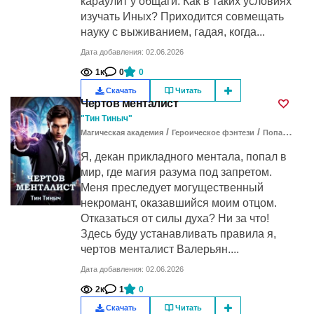
караулит у общаги. Как в таких условиях
изучать Иных? Приходится совмещать
науку с выживанием, гадая, когда...
Дата добавления: 02.06.2026
1к
0
0
Скачать
Читать
Чертов менталист
"Тин Тиныч"
/
/
Магическая академия
Героическое фэнтези
Попаданцы в другие миры
Я, декан прикладного ментала, попал в
мир, где магия разума под запретом.
Меня преследует могущественный
некромант, оказавшийся моим отцом.
Отказаться от силы духа? Ни за что!
Здесь буду устанавливать правила я,
чертов менталист Валерьян....
Дата добавления: 02.06.2026
2к
1
0
Скачать
Читать