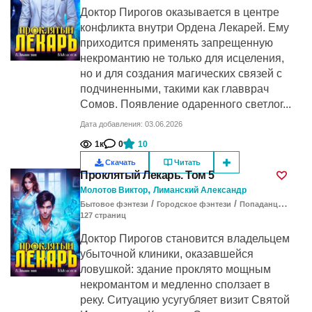
Доктор Пирогов оказывается в центре
конфликта внутри Ордена Лекарей. Ему
приходится применять запрещенную
некромантию не только для исцеления,
но и для создания магических связей с
подчиненными, такими как главврач
Сомов. Появление одаренного светлог...
Дата добавления: 03.06.2026
1к
0
10
Скачать
Читать
Проклятый Лекарь. Том 5
,
Молотов Виктор
Лиманский Александр
/
/
Бытовое фэнтези
Городское фэнтези
Попаданцы в другие миры
127
cтраниц
Доктор Пирогов становится владельцем
убыточной клиники, оказавшейся
ловушкой: здание проклято мощным
некромантом и медленно сползает в
реку. Ситуацию усугубляет визит Святой