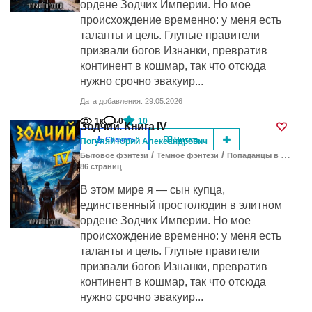
ордене Зодчих Империи. Но мое
происхождение временно: у меня есть
таланты и цель. Глупые правители
призвали богов Изнанки, превратив
континент в кошмар, так что отсюда
нужно срочно эвакуир...
Дата добавления: 29.05.2026
1к
0
10
Зодчий. Книга IV
Скачать
Читать
Погуляй Юрий Александрович
/
/
Бытовое фэнтези
Темное фэнтези
Попаданцы в другие миры
86
cтраниц
В этом мире я — сын купца,
единственный простолюдин в элитном
ордене Зодчих Империи. Но мое
происхождение временно: у меня есть
таланты и цель. Глупые правители
призвали богов Изнанки, превратив
континент в кошмар, так что отсюда
нужно срочно эвакуир...