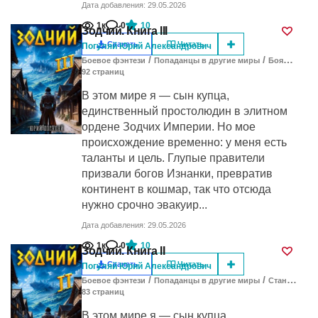
Дата добавления: 29.05.2026
1к
0
10
Зодчий. Книга III
Скачать
Читать
Погуляй Юрий Александрович
/
/
Боевое фэнтези
Попаданцы в другие миры
Бояръ-Аниме
92
cтраниц
В этом мире я — сын купца,
единственный простолюдин в элитном
ордене Зодчих Империи. Но мое
происхождение временно: у меня есть
таланты и цель. Глупые правители
призвали богов Изнанки, превратив
континент в кошмар, так что отсюда
нужно срочно эвакуир...
Дата добавления: 29.05.2026
1к
0
10
Зодчий. Книга II
Скачать
Читать
Погуляй Юрий Александрович
/
/
Боевое фэнтези
Попаданцы в другие миры
Становление героя
83
cтраниц
В этом мире я — сын купца,