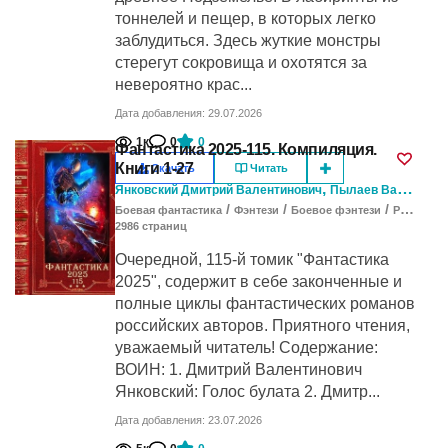
тоннелей и пещер, в которых легко
заблудиться. Здесь жуткие монстры
стерегут сокровища и охотятся за
невероятно крас...
Дата добавления: 29.07.2026
1к
0
0
Фантастика 2025-115. Компиляция.
Книги 1-27
Скачать
Читать
,
,
Янковский Дмитрий Валентинович
Пылаев Валерий
У
/
/
/
Боевая фантастика
Фэнтези
Боевое фэнтези
Развитие героя
2986
cтраниц
Очередной, 115-й томик "Фантастика
2025", содержит в себе законченные и
полные циклы фантастических романов
российских авторов. Приятного чтения,
уважаемый читатель! Содержание:
ВОИН: 1. Дмитрий Валентинович
Янковский: Голос булата 2. Дмитр...
Дата добавления: 23.07.2026