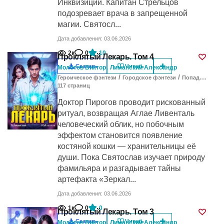
Инквизиции. Капитан Стрельцов
подозревает врача в запрещенной
магии. Святосл...
Дата добавления: 03.06.2026
2к
0
10
Проклятый Лекарь. Том 4
,
Скачать
Читать
Молотов Виктор
Лиманский Александр
/
/
Героическое фэнтези
Городское фэнтези
Попаданцы в другие миры
117
cтраниц
Доктор Пирогов проводит рискованный
ритуал, возвращая Аглае Ливенталь
человеческий облик, но побочным
эффектом становится появление
костяной кошки — хранительницы её
души. Пока Святослав изучает природу
фамильяра и разгадывает тайны
артефакта «Зеркал...
Дата добавления: 03.06.2026
1к
0
0
Проклятый Лекарь. Том 3
,
Скачать
Читать
Молотов Виктор
Лиманский Александр