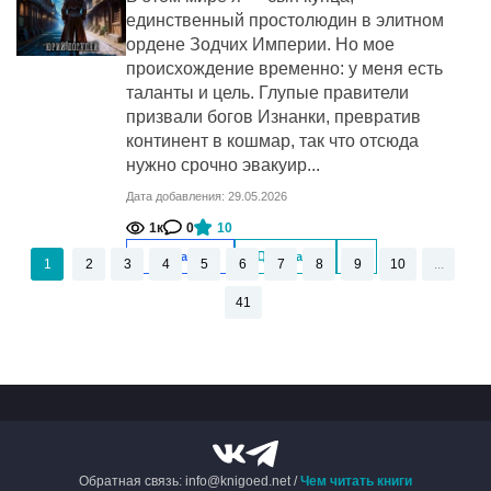
единственный простолюдин в элитном
ордене Зодчих Империи. Но мое
происхождение временно: у меня есть
таланты и цель. Глупые правители
призвали богов Изнанки, превратив
континент в кошмар, так что отсюда
нужно срочно эвакуир...
Дата добавления: 29.05.2026
1к
0
10
Скачать
Читать
1
2
3
4
5
6
7
8
9
10
...
41
Обратная связь: info@knigoed.net /
Чем читать книги