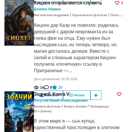
Кицхен отправляется служить
1
Демина Карина
/
/
Магическая академия
Героическое фэнтези
Попаданцы в другие миры
Кицхен дэр Каэр не повезло: родилась
девушкой с даром некроманта из-за
гнева феи на отца. Ему нужен был
наследник-сын, их теперь четверо, но
магия досталась дочери. Вместе с
силой и сложным характером Кицхен
получила «почетную» ссылку в
Приграничье —...
Дата добавления: 02.06.2026
1к
0
10
Зодчий. Книга V
Скачать
Читать
Погуляй Юрий Александрович
/
/
Боевое фэнтези
Бояръ-Аниме
Попаданцы
82
cтраниц
В этом мире я — сын купца,
единственный простолюдин в элитном