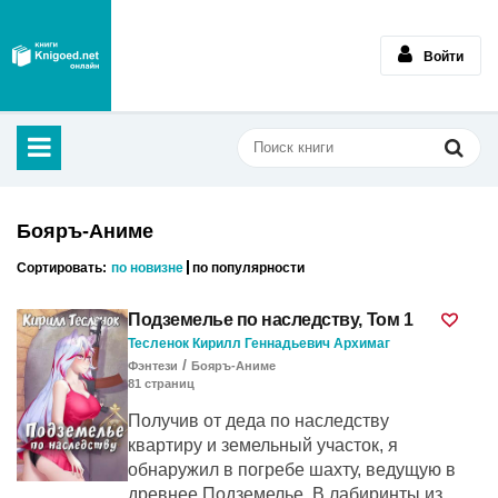
Войти
Бояръ-Аниме
Сортировать:
по новизне
по популярности
Подземелье по наследству, Том 1
Тесленок Кирилл Геннадьевич Архимаг
/
Фэнтези
Бояръ-Аниме
81
cтраниц
Получив от деда по наследству
квартиру и земельный участок, я
обнаружил в погребе шахту, ведущую в
древнее Подземелье. В лабиринты из