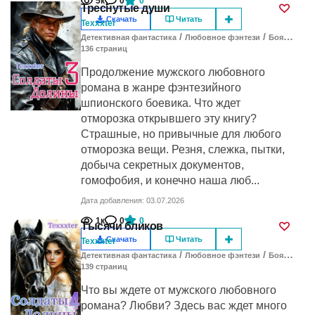
5к
0
0
Треснутые души
Скачать
Читать
Texxxter
/
/
Детективная фантастика
Любовное фэнтези
Бояръ-Аниме
136
cтраниц
Продолжение мужского любовного
романа в жанре фэнтезийного
шпионского боевика. Что ждет
отморозка открывшего эту книгу?
Страшные, но привычные для любого
отморозка вещи. Резня, слежка, пытки,
добыча секретных документов,
гомофобия, и конечно наша люб...
Дата добавления: 03.07.2026
1к
0
0
Тысячи бликов
Скачать
Читать
Texxxter
/
/
Детективная фантастика
Любовное фэнтези
Бояръ-Аниме
139
cтраниц
Что вы ждете от мужского любовного
романа? Любви? Здесь вас ждет много