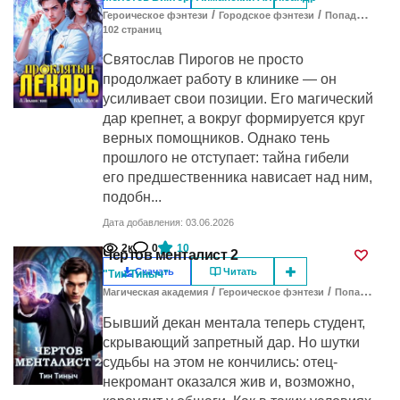
/
/
Героическое фэнтези
Городское фэнтези
Попаданцы в другие миры
102
cтраниц
Святослав Пирогов не просто
продолжает работу в клинике — он
усиливает свои позиции. Его магический
дар крепнет, а вокруг формируется круг
верных помощников. Однако тень
прошлого не отступает: тайна гибели
его предшественника нависает над ним,
подобн...
Дата добавления: 03.06.2026
2к
0
10
Чертов менталист 2
Скачать
Читать
"Тин Тиныч"
/
/
Магическая академия
Героическое фэнтези
Попаданцы в другие миры
Бывший декан ментала теперь студент,
скрывающий запретный дар. Но шутки
судьбы на этом не кончились: отец-
некромант оказался жив и, возможно,