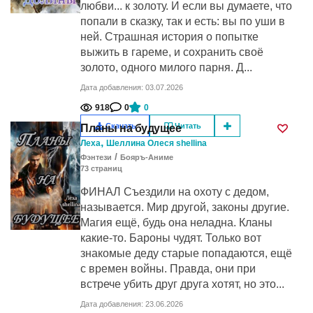
любви... к золоту. И если вы думаете, что
попали в сказку, так и есть: вы по уши в
ней. Страшная история о попытке
выжить в гареме, и сохранить своё
золото, одного милого парня. Д...
Дата добавления: 03.07.2026
918
0
0
Скачать
Читать
Планы на будущее
,
Леха
Шеллина Олеся shellina
/
Фэнтези
Бояръ-Аниме
73
cтраниц
ФИНАЛ Съездили на охоту с дедом,
называется. Мир другой, законы другие.
Магия ещё, будь она неладна. Кланы
какие-то. Бароны чудят. Только вот
знакомые деду старые попадаются, ещё
с времен войны. Правда, они при
встрече убить друг друга хотят, но это...
Дата добавления: 23.06.2026