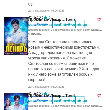
гд...
Дата добавления: 03.06.2026
1к
0
0
Проклятый Лекарь. Том 7
,
Скачать
Читать
Молотов Виктор
Лиманский Александр
/
/
Боевое фэнтези
Героическое фэнтези
Попаданцы в другие миры
6
cтраниц
Команда Святослава пополнилась
новыми некротическими конструктами.
А над городом нависла настоящая
угроза уничтожения. Сможет ли
Святослав со всем справиться и не
попасть в лапы инквизиции? Хотя, для
них у него тоже заготовлен особый
сюрприз!...
Дата добавления: 03.06.2026
2к
0
0
Проклятый Лекарь. Том 6
,
Скачать
Читать
Молотов Виктор
Лиманский Александр
/
/
Боевое фэнтези
Героическое фэнтези
Попаданцы в другие миры