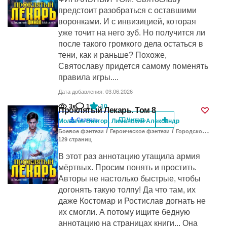
предстоит разобраться с оставшими
воронками. И с инвизицией, которая
уже точит на него зуб. Но получится ли
после такого громкого дела остаться в
тени, как и раньше? Похоже,
Святославу придется самому поменять
правила игры....
Дата добавления: 03.06.2026
3к
1
10
Проклятый Лекарь. Том 8
,
Скачать
Читать
Молотов Виктор
Лиманский Александр
/
/
Боевое фэнтези
Героическое фэнтези
Городское фэнтези
129
cтраниц
В этот раз аннотацию утащила армия
мёртвых. Просим понять и простить.
Авторы не настолько быстрые, чтобы
догонять такую толпу! Да что там, их
даже Костомар и Ростислав догнать не
их смогли. А потому ищите бедную
аннотацию на страницах книги... Она