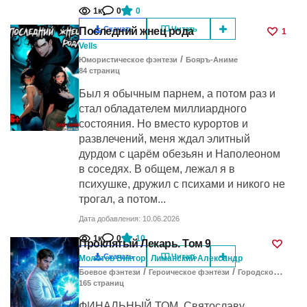
1к
0
0
Скачать
Читать
Последний жнец рода
1
Vells
/
Юмористическое фэнтези
Бояръ-Аниме
84
cтраниц
Был я обычным парнем, а потом раз и
стал обладателем миллиардного
состояния. Но вместо курортов и
развлечений, меня ждал элитный
дурдом с царём обезьян и Наполеоном
в соседях. В общем, лежал я в
психушке, дружил с психами и никого не
трогал, а потом...
Дата добавления: 10.06.2026
1к
0
10
Проклятый Лекарь. Том 9
,
Скачать
Читать
Молотов Виктор
Лиманский Александр
/
/
Боевое фэнтези
Героическое фэнтези
Городское фэнтези
165
cтраниц
ФИНАЛЬНЫЙ ТОМ. Святославу