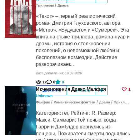
/
Триллеры
Драма
«Текст» – первый реалистический
роман Дмитрия Глуховского, автора
«Метро», «Будущего» и «Сумерек». Эта
книга на стыке триллера, романа-нуар и
драмы, история о столкновении
поколений, о невозможной любви и
бесполезном возмездии. Действие
разворачивает...
Дата добавления: 10.02.2026
1к
0
0
Исчезновения Драко Малфоя
1
Скачать
Читать
Unknown
/
/
/
Фанфик
Романтическое фэнтези
Драма
Приключения
Категория: гет, Рейтинг: R, Размер:
Макси, Саммари: Той ночью, когда
Гарри и Дамблдор вернулись из
пещеры, Пожиратели смерти поднялись