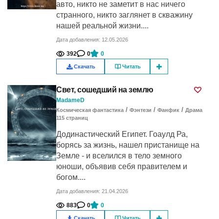
авто, никто не заметит в нас ничего
странного, никто заглянет в скважину
нашей реальной жизни....
Дата добавления: 12.05.2026
392
0
0
Скачать
Читать
Свет, сошедший на землю
MadameD
/
/
/
Космическая фантастика
Фэнтези
Фанфик
Драма
115
cтраниц
Додинастический Египет. Гоаулд Ра,
борясь за жизнь, нашел пристанище на
Земле - и вселился в тело земного
юноши, объявив себя правителем и
богом....
Дата добавления: 21.04.2026
883
0
0
Скачать
Читать