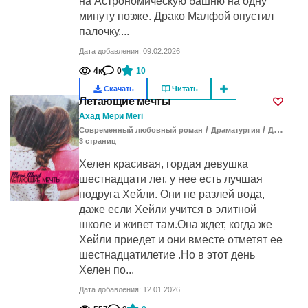
на Астрономическую башню на одну
минуту позже. Драко Малфой опустил
палочку....
Дата добавления: 09.02.2026
4к
0
10
Скачать
Читать
Летающие мечты
Ахад Мери Meri
/
/
Современный любовный роман
Драматургия
Драма
3
cтраниц
Хелен красивая, гордая девушка
шестнадцати лет, у нее есть лучшая
подруга Хейли. Они не разлей вода,
даже если Хейли учится в элитной
школе и живет там.Она ждет, когда же
Хейли приедет и они вместе отметят ее
шестнадцатилетие .Но в этот день
Хелен по...
Дата добавления: 12.01.2026