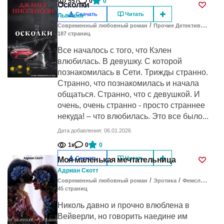
557
0
0
Осколки
Скачать
Читать
Львешка
/
/
Современный любовный роман
Прочие Детективы
Фем
187
cтраниц
Все началось с того, что Кэлен
влюбилась. В девушку. С которой
познакомилась в Сети. Трижды странно.
Странно, что познакомилась и начала
общаться. Странно, что с девушкой. И
очень, очень странно - просто страннее
некуда! – что влюбилась. Это все было...
Дата добавления: 06.01.2026
1к
0
0
Скачать
Читать
Моя маленькая мечтательница
Адриан Скотт
/
/
/
Современный любовный роман
Эротика
Фемслеш
Др
45
cтраниц
Николь давно и прочно влюблена в
Вейверли, но говорить наедине им