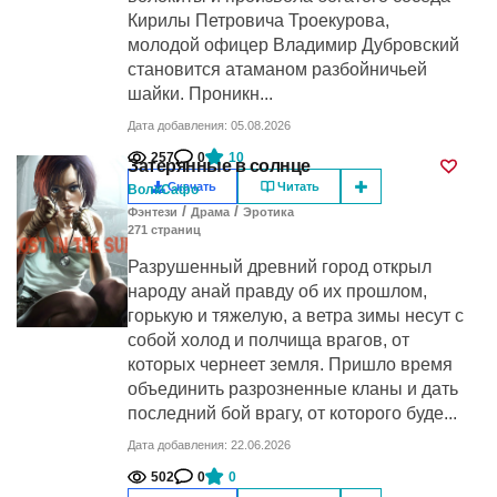
Кирилы Петровича Троекурова,
молодой офицер Владимир Дубровский
становится атаманом разбойничьей
шайки. Проникн...
Дата добавления: 05.08.2026
257
0
10
Затерянные в солнце
Скачать
Читать
ВолкСафо
/
/
Фэнтези
Драма
Эротика
271
cтраниц
Разрушенный древний город открыл
народу анай правду об их прошлом,
горькую и тяжелую, а ветра зимы несут с
собой холод и полчища врагов, от
которых чернеет земля. Пришло время
объединить разрозненные кланы и дать
последний бой врагу, от которого буде...
Дата добавления: 22.06.2026
502
0
0