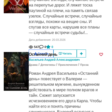
на перепутье дорог. И ляжет тоска
паутиной на плечи, на память связав
узелок. Случайные встречи, случайные
взгляды, похожи на вещие сны. И
спутав все карты, нарушив все планы
— случайные встречи судьбы!...
Дата добавления: 20.03.2026
547
0
0
Скачать
Читать
Останний день
Васильев Андрей Александрович
/
/
/
Драма
Детективы
Приключения
Проза
Роман Андрея Васильева «Останний
день» повествует о Валерии —
решительном мужчине, вынужденном
действовать в мире полном врагов и
тайн. Сюжет запускается
исчезновением его друга Карла. Чтобы
найти его и понять причины
случившегося, Валерий вступает в...