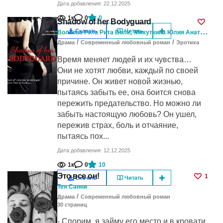
Дата добавления: 22.12.2025
1к
0
0
Shadow of her Bodyguard
,
Скачать
Читать
Волкова Рита Рита Волк
Михуткина Юлия Анатольевна Yusia
/
/
Драма
Современный любовный роман
Эротика
Время меняет людей и их чувства…
Они не хотят любви, каждый по своей
причине. Он живет новой жизнью,
пытаясь забыть ее, она боится снова
пережить предательство. Но можно ли
забыть настоящую любовь? Он ушел,
пережив страх, боль и отчаяние,
пытаясь пох...
Дата добавления: 12.12.2025
1к
0
10
Это все он!
1
Скачать
Читать
Тея Санни
/
Драма
Современный любовный роман
30
cтраниц
- Спорим, я займу его место и в кровати