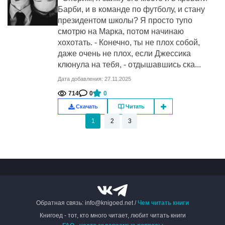
Барби, и в команде по футболу, и стану
президентом школы? Я просто тупо
смотрю на Марка, потом начинаю
хохотать. - Конечно, ты не плох собой,
даже очень не плох, если Джессика
клюнула на тебя, - отдышавшись ска...
Дата добавления: 27.11.2025
714
0
0
Скачать
Читать
1
2
3
Обратная связь: info@knigoed.net /
Чем читать книги
Книгоед - тот, кто много читает, любит читать книги