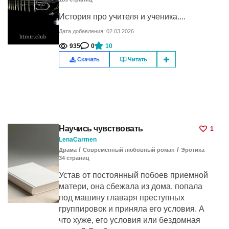
История про учителя и ученика....
Дата добавления: 02.03.2026
935
0
10
Скачать
Читать
Научись чувствовать
1
LenaCarmen
/
/
Драма
Современный любовный роман
Эротика
34
cтраниц
Устав от постоянный побоев приемной
матери, она сбежала из дома, попала
под машину главаря преступных
группировок и приняла его условия. А
что хуже, его условия или бездомная