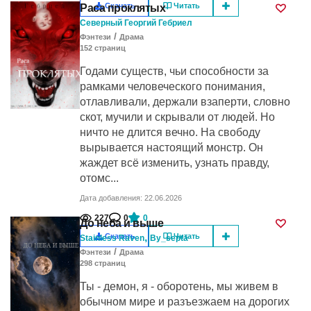
Скачать
Читать
Раса проклятых
Северный Георгий Гебриел
/
Фэнтези
Драма
152
cтраниц
Годами существ, чьи способности за
рамками человеческого понимания,
отлавливали, держали взаперти, словно
скот, мучили и скрывали от людей. Но
ничто не длится вечно. На свободу
вырывается настоящий монстр. Он
жаждет всё изменить, узнать правду,
отомс...
Дата добавления: 22.06.2026
227
0
0
До неба и выше
,
Скачать
Читать
Stainless Raven
By_septa
/
Фэнтези
Драма
298
cтраниц
Ты - демон, я - оборотень, мы живем в
обычном мире и разъезжаем на дорогих