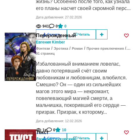
жизнь? Особенно после того, как узнала
его планы насчет своей скромной перс...
Дата добавления: 27.02.2026
941
0
0
Скачать
Читать
Перерожденный
Евгения Kimber
/
/
/
/
Фэнтези
Эротика
Роман
Прочие приключения
Драма
91
cтраниц
Избалованный вниманием ловелас,
давно потерявший счёт своим
любовникам и любовницам, влюбился.
Смешно? Он — один из сильнейших
магов этого мира — некромант,
повелевающий магией смерти, а
мальчишка, покоривший его сердце —
призрак. Призрак, к которому...
Дата добавления: 12.02.2026
1к
0
10
Текст
Скачать
Читать
Дмитрий Глуховский