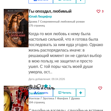
Ты опоздал, любимый
3
Юлий Люцифер
/
Драма
Современный любовный роман
175
cтраниц
Когда-то моя любовь к нему была
настолько сильной, что я готова была
последовать за ним куда угодно. Однако
жизнь распорядилась иначе: в
решающий момент он не сделал выбор
в мою пользу, не защитил и просто
ушел. С той поры часть моей души
умерла, ост...
Дата добавления: 09.04.2026
2к
0
5
Огонь и сталь
Скачать
Читать
Darr Vader
/
/
/
Фэнтези
Эротика
Фанфик
Драма
104
cтраниц
Случайные взгляды, случайные встречи