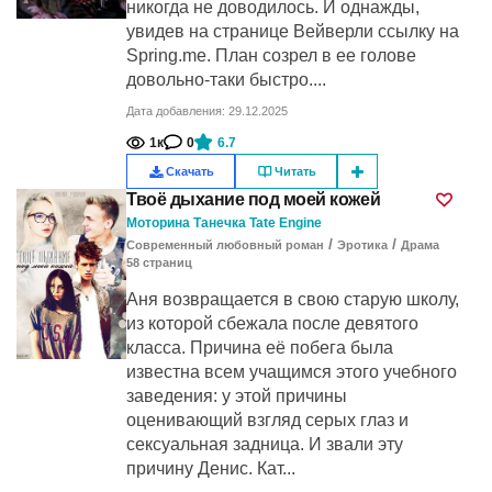
никогда не доводилось. И однажды,
увидев на странице Вейверли ссылку на
Spring.me. План созрел в ее голове
довольно-таки быстро....
Дата добавления: 29.12.2025
1к
0
6.7
Скачать
Читать
Твоё дыхание под моей кожей
Моторина Танечка Tate Engine
/
/
Современный любовный роман
Эротика
Драма
58
cтраниц
Аня возвращается в свою старую школу,
из которой сбежала после девятого
класса. Причина её побега была
известна всем учащимся этого учебного
заведения: у этой причины
оценивающий взгляд серых глаз и
сексуальная задница. И звали эту
причину Денис. Кат...