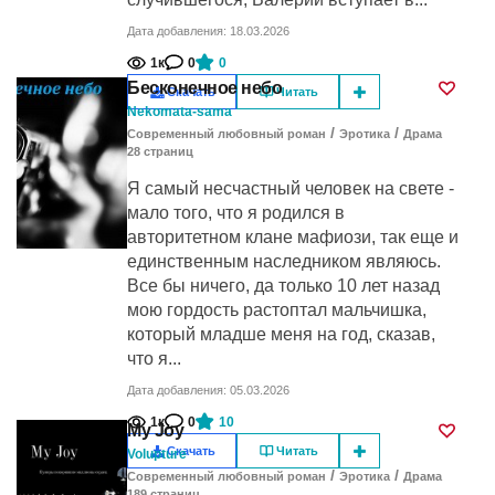
Дата добавления: 18.03.2026
1к
0
0
Бесконечное небо
Скачать
Читать
Nekomata-sama
/
/
Современный любовный роман
Эротика
Драма
28
cтраниц
Я самый несчастный человек на свете -
мало того, что я родился в
авторитетном клане мафиози, так еще и
единственным наследником являюсь.
Все бы ничего, да только 10 лет назад
мою гордость растоптал мальчишка,
который младше меня на год, сказав,
что я...
Дата добавления: 05.03.2026
1к
0
10
My Joy
Скачать
Читать
Volupture
/
/
Современный любовный роман
Эротика
Драма
189
cтраниц