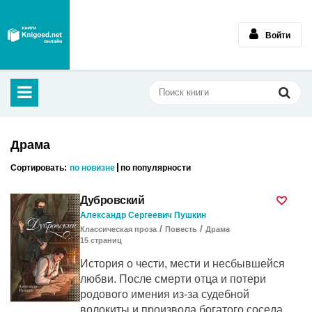
Войти
Драма
Сортировать:
по новизне
по популярности
Дубровский
Александр Сергеевич Пушкин
/
/
Классическая проза
Повесть
Драма
15
cтраниц
История о чести, мести и несбывшейся
любви. После смерти отца и потери
родового имения из-за судебной
волокиты и произвола богатого соседа