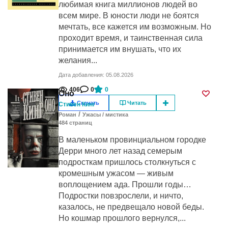
любимая книга миллионов людей во
всем мире. В юности люди не боятся
мечтать, все кажется им возможным. Но
проходит время, и таинственная сила
принимается им внушать, что их
желания...
Дата добавления: 05.08.2026
406
0
0
Оно
Скачать
Читать
Стивен Кинг
/
Роман
Ужасы / мистика
484
cтраниц
В маленьком провинциальном городке
Дерри много лет назад семерым
подросткам пришлось столкнуться с
кромешным ужасом — живым
воплощением ада. Прошли годы…
Подростки повзрослели, и ничто,
казалось, не предвещало новой беды.
Но кошмар прошлого вернулся,...