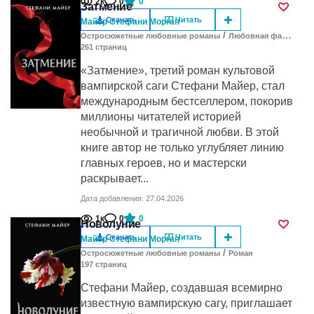
2к
0
0
Затмение
Скачать
Читать
Майер Стефани Морган
/
Остросюжетные любовные романы
Любовная фантастика
261
cтраниц
«Затмение», третий роман культовой
вампирской саги Стефани Майер, стал
международным бестселлером, покорив
миллионы читателей историей
необычной и трагичной любви. В этой
книге автор не только углубляет линию
главных героев, но и мастерски
раскрывает...
Дата добавления: 27.04.2026
1к
0
0
Новолуние
Скачать
Читать
Майер Стефани Морган
/
Остросюжетные любовные романы
Роман
197
cтраниц
Стефани Майер, создавшая всемирно
известную вампирскую сагу, приглашает