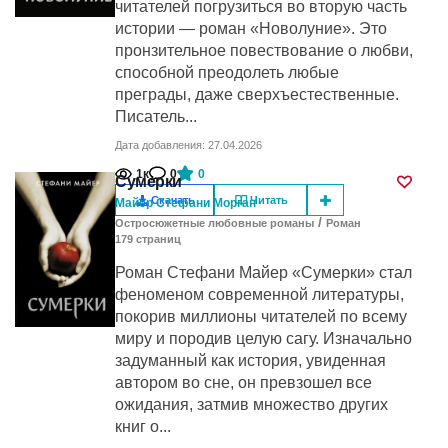
читателей погрузиться во вторую часть
истории — роман «Новолуние». Это
пронзительное повествование о любви,
способной преодолеть любые
преграды, даже сверхъестественные.
Писатель...
Дата добавления: 27.04.2026
1к
0
0
Сумерки
Скачать
Читать
Майер Стефани Морган
/
Остросюжетные любовные романы
Роман
179
cтраниц
Роман Стефани Майер «Сумерки» стал
феноменом современной литературы,
покорив миллионы читателей по всему
миру и породив целую сагу. Изначально
задуманный как история, увиденная
автором во сне, он превзошел все
ожидания, затмив множество других
книг о...