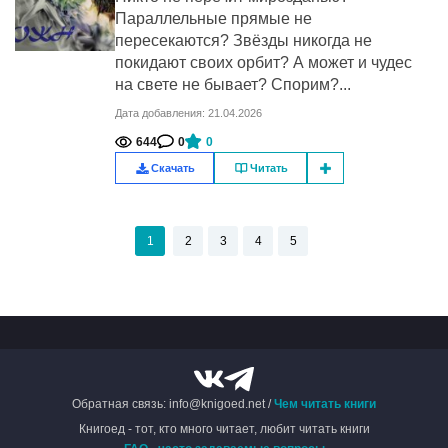
Параллельные прямые не
пересекаются? Звёзды никогда не
покидают своих орбит? А может и чудес
на свете не бывает? Спорим?...
Дата добавления: 21.04.2026
644
0
0
Скачать
Читать
1
2
3
4
5
Обратная связь: info@knigoed.net /
Чем читать книги
Книгоед - тот, кто много читает, любит читать книги