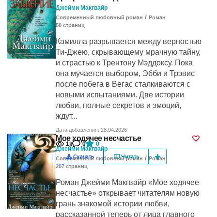
Джейми Макгвайр
/
Современный любовный роман
Роман
50
cтраниц
Камилла разрывается между верностью
Ти-Джею, скрывающему мрачную тайну,
и страстью к Трентону Мэддоксу. Пока
она мучается выбором, Эбби и Трэвис
после побега в Вегас сталкиваются с
новыми испытаниями. Две истории
любви, полные секретов и эмоций,
ждут...
Дата добавления: 28.04.2026
Мое ходячее несчастье
1к
0
0
Джейми Макгвайр
Скачать
Читать
/
Современный любовный роман
Роман
207
cтраниц
Роман Джейми Макгвайр «Мое ходячее
несчастье» открывает читателям новую
грань знакомой истории любви,
рассказанной теперь от лица главного