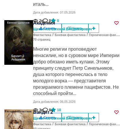
италь...
Дата добавления: 07.05.2026
2к
0
0
Академия
Скачать
Читать
Щепетнов Евгений Владимирович
/
/
Фантастика
Боевая фантастика
Героическая фантастика
70
cтраниц
Многие религии проповедуют
ненасилие, но в суровом мире Империи
добро обязано иметь кулаки. Этому
принципу следует Петр Синельников,
душа которого перенеслась в тело
молодого ворка — представителя
презираемого племени пацифистов. Не
способный пройти...
Дата добавления: 06.05.2026
3к
0
10
Бандит 2
Скачать
Читать
Щепетнов Евгений Владимирович
/
/
Фантастика
Боевая фантастика
Героическая фантастика
50
cтраниц