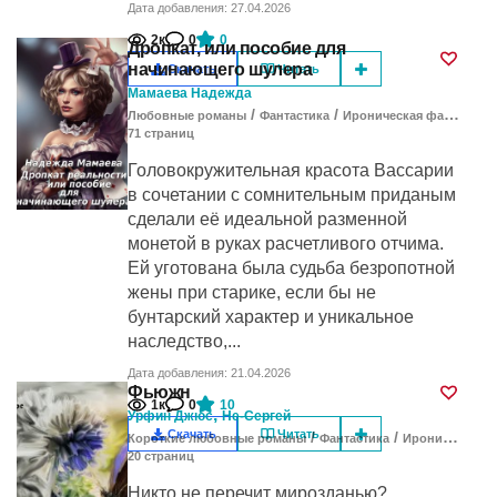
Дата добавления: 27.04.2026
2к
0
0
Дропкат, или пособие для
начинающего шулера
Скачать
Читать
Мамаева Надежда
/
/
Любовные романы
Фантастика
Ироническая фантастика
71
cтраниц
Головокружительная красота Вассарии
в сочетании с сомнительным приданым
сделали её идеальной разменной
монетой в руках расчетливого отчима.
Ей уготована была судьба безропотной
жены при старике, если бы не
бунтарский характер и уникальное
наследство,...
Дата добавления: 21.04.2026
Фьюжн
1к
0
10
,
Урфин Джюс
Не-Сергей
Скачать
Читать
/
/
Короткие любовные романы
Фантастика
Ироническая фантастика
20
cтраниц
Никто не перечит мирозданью?