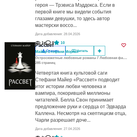
героя — Трэвиса Мэддокса. Если в
первой книге мы видели события
глазами девушки, то здесь автор
мастерски воссо...
Дата добавления: 28.04.2026
1к
0
10
Рассвет
Скачать
Читать
Майер Стефани Морган
/
Остросюжетные любовные романы
Любовная фантастика
285
cтраниц
Четвертая книга культовой саги
Стефани Майер «Рассвет» подводит
итог истории любви человека и
вампира, покорившей миллионы
читателей. Белла Свон принимает
предложение руки и сердца от Эдварда
Каллена. Несмотря на скептицизм отца,
Чарли разрешает доче...
Дата добавления: 27.04.2026