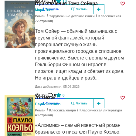
470
0
10
Приключения Тома Сойера
Скачать
Читать
Марк Твен
/
/
Роман
Зарубежные детские книги
Классическая литература
72
cтраниц
Том Сойер — обычный мальчишка с
неуемной фантазией, который
превращает скучную жизнь
провинциального городка в сплошное
приключение. Вместе с верным другом
Гекльберри Финном он играет в
пиратов, ищет клады и сбегает из дома.
Но игра в индейцев и разб...
Дата добавления: 05.08.2026
293
0
0
Алхимик
Скачать
Читать
Пауло Коэльо
/
/
Роман
Классика жанра
Классическая литература
40
cтраниц
«Алхимик» – самый известный роман
бразильского писателя Пауло Коэльо,