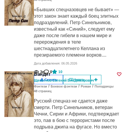
«Бывших спецназовцев не бывает» —
этот закон знает каждый боец элитных
подразделений. Петр Синельников,
известный как «Синий», следует ему
даже после гибели в нашем мире и
перерождения в теле
шестнадцатилетнего Келлана из
презираемого племени ворков....
Дата добавления: 06.05.2026
3к
0
10
Бандит
Скачать
Читать
Щепетнов Евгений Владимирович
/
/
/
Фэнтези
Боевое фэнтези
Роман
Попаданцы
48
cтраниц
Русский спецназ не сдается даже
смерти. Петр Синельников, ветеран
Чечни, Сирии и Африки, подтверждает
это, пав в бою с террористами после
подрыва джипа на фугасе. Но вместо