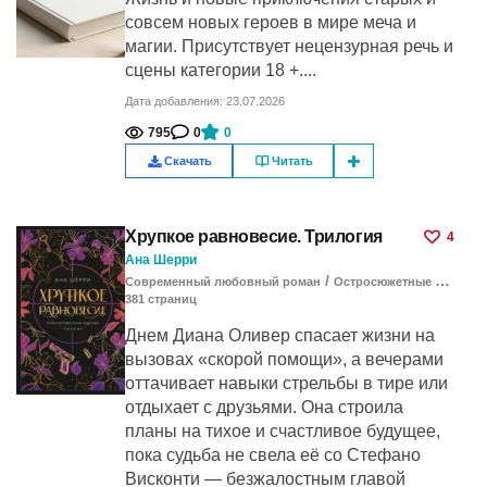
совсем новых героев в мире меча и
магии. Присутствует нецензурная речь и
сцены категории 18 +....
Дата добавления: 23.07.2026
795
0
0
Скачать
Читать
Хрупкое равновесие. Трилогия
4
Ана Шерри
/
Современный любовный роман
Остросюжетные любовные романы
381
cтраниц
Днем Диана Оливер спасает жизни на
вызовах «скорой помощи», а вечерами
оттачивает навыки стрельбы в тире или
отдыхает с друзьями. Она строила
планы на тихое и счастливое будущее,
пока судьба не свела её со Стефано
Висконти — безжалостным главой