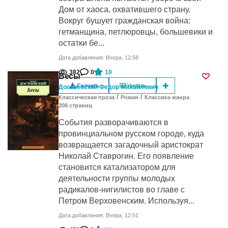
Дом от хаоса, охватившего страну.
Вокруг бушует гражданская война:
гетманщина, петлюровцы, большевики и
остатки бе...
Дата добавления: Вчера, 12:58
382
0
10
Бесы
Скачать
Читать
Достоевский Федор Михайлович
/
/
Классическая проза
Роман
Классика жанра
208
cтраниц
События разворачиваются в
провинциальном русском городе, куда
возвращается загадочный аристократ
Николай Ставрогин. Его появление
становится катализатором для
деятельности группы молодых
радикалов-нигилистов во главе с
Петром Верховенским. Используя...
Дата добавления: Вчера, 12:51