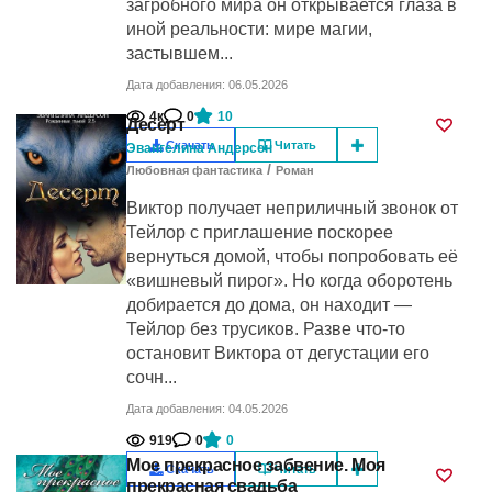
загробного мира он открывается глаза в
иной реальности: мире магии,
застывшем...
Дата добавления: 06.05.2026
4к
0
10
Десерт
Скачать
Читать
Эвангелина Андерсон
/
Любовная фантастика
Роман
Виктор получает неприличный звонок от
Тейлор с приглашение поскорее
вернуться домой, чтобы попробовать её
«вишневый пирог». Но когда оборотень
добирается до дома, он находит —
Тейлор без трусиков. Разве что-то
остановит Виктора от дегустации его
сочн...
Дата добавления: 04.05.2026
919
0
0
Мое прекрасное забвение. Моя
Скачать
Читать
прекрасная свадьба