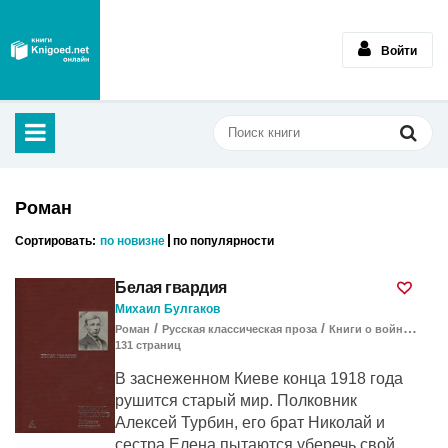
Войти
Роман
Сортировать:
по новизне
по популярности
Белая гвардия
Михаил Булгаков
/
/
/
Роман
Русская классическая проза
Книги о войне
Клас
131
cтраниц
В заснеженном Киеве конца 1918 года
рушится старый мир. Полковник
Алексей Турбин, его брат Николай и
сестра Елена пытаются уберечь свой