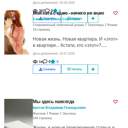
Дата добавления: 05.08.2026
367
0
0
Моя хата с краю - ничего не знаю
Скачать
Читать
Симонова Елена Сергеевна
/
/
Современный любовный роман
Триллеры
Роман
19
cтраниц
Новая жизнь. Новая квартира. И «этот»
в квартире... Кстати, кто «этот»?.....
Дата добавления: 24.07.2026
1к
0
0
Скачать
Читать
Мы здесь навсегда
Кротов Владимир Геннадьевич
/
/
Фэнтези
Роман
Эротика
143
cтраниц
Жизнь и новые приключения старых и