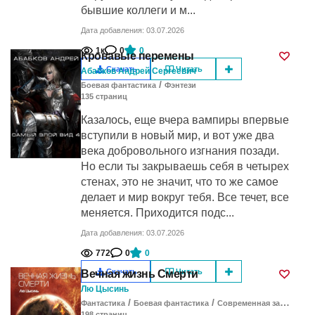
бывшие коллеги и м...
Дата добавления: 03.07.2026
1к
0
0
Кровавые перемены
Скачать
Читать
Абабков Андрей Сергеевич
/
Боевая фантастика
Фэнтези
135
cтраниц
Казалось, еще вчера вампиры впервые
вступили в новый мир, и вот уже два
века добровольного изгнания позади.
Но если ты закрываешь себя в четырех
стенах, это не значит, что то же самое
делает и мир вокруг тебя. Все течет, все
меняется. Приходится подс...
Дата добавления: 03.07.2026
772
0
0
Скачать
Читать
Вечная жизнь Смерти
Лю Цысинь
/
/
Фантастика
Боевая фантастика
Современная зарубежная литература
198
cтраниц