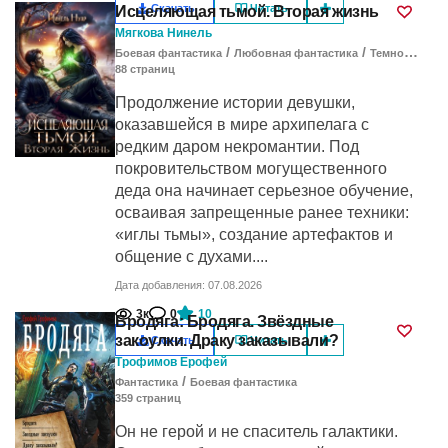
Скачать
Читать
Исцеляющая тьмой. Вторая жизнь
Мягкова Нинель
/
/
Боевая фантастика
Любовная фантастика
Темное фэнтези
88
cтраниц
Продолжение истории девушки,
оказавшейся в мире архипелага с
редким даром некромантии. Под
покровительством могущественного
деда она начинает серьезное обучение,
осваивая запрещенные ранее техники:
«иглы тьмы», создание артефактов и
общение с духами....
Дата добавления: 07.08.2026
3к
0
10
Бродяга: Бродяга. Звёздные
закоулки. Драку заказывали?
Скачать
Читать
Трофимов Ерофей
/
Фантастика
Боевая фантастика
359
cтраниц
Он не герой и не спаситель галактики.