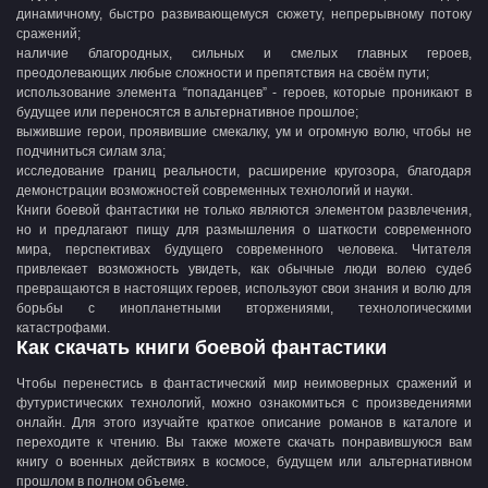
динамичному, быстро развивающемуся сюжету, непрерывному потоку
сражений;
наличие благородных, сильных и смелых главных героев,
преодолевающих любые сложности и препятствия на своём пути;
использование элемента “попаданцев” - героев, которые проникают в
будущее или переносятся в альтернативное прошлое;
выжившие герои, проявившие смекалку, ум и огромную волю, чтобы не
подчиниться силам зла;
исследование границ реальности, расширение кругозора, благодаря
демонстрации возможностей современных технологий и науки.
Книги боевой фантастики не только являются элементом развлечения,
но и предлагают пищу для размышления о шаткости современного
мира, перспективах будущего современного человека. Читателя
привлекает возможность увидеть, как обычные люди волею судеб
превращаются в настоящих героев, используют свои знания и волю для
борьбы с инопланетными вторжениями, технологическими
катастрофами.
Как скачать книги боевой фантастики
Чтобы перенестись в фантастический мир неимоверных сражений и
футуристических технологий, можно ознакомиться с произведениями
онлайн. Для этого изучайте краткое описание романов в каталоге и
переходите к чтению. Вы также можете скачать понравившуюся вам
книгу о военных действиях в космосе, будущем или альтернативном
прошлом в полном объеме.