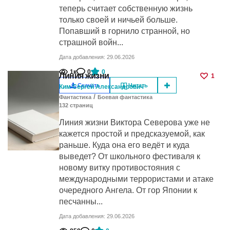
теперь считает собственную жизнь
только своей и ничьей больше.
Попавший в горнило странной, но
страшной войн...
Дата добавления: 29.06.2026
1к
0
0
Линия жизни
1
Скачать
Читать
Ким Сергей Александрович
/
Фантастика
Боевая фантастика
132
cтраниц
Линия жизни Виктора Северова уже не
кажется простой и предсказуемой, как
раньше. Куда она его ведёт и куда
выведет? От школьного фестиваля к
новому витку противостояния с
международными террористами и атаке
очередного Ангела. От гор Японии к
песчанны...
Дата добавления: 29.06.2026