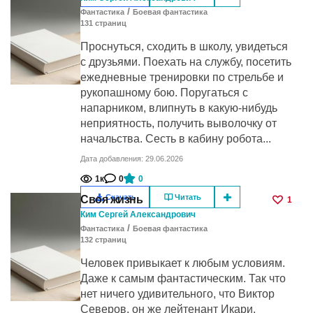
/
Фантастика
Боевая фантастика
131
cтраниц
Проснуться, сходить в школу, увидеться
с друзьями. Поехать на службу, посетить
ежедневные тренировки по стрельбе и
рукопашному бою. Поругаться с
напарником, влипнуть в какую-нибудь
неприятность, получить выволочку от
начальства. Сесть в кабину робота...
Дата добавления: 29.06.2026
1к
0
0
Скачать
Читать
Своя жизнь
1
Ким Сергей Александрович
/
Фантастика
Боевая фантастика
132
cтраниц
Человек привыкает к любым условиям.
Даже к самым фантастическим. Так что
нет ничего удивительного, что Виктор
Северов, он же лейтенант Икари,