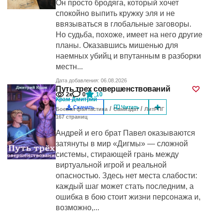
Он просто бродяга, который хочет
спокойно выпить кружку эля и не
ввязываться в глобальные заговоры.
Но судьба, похоже, имеет на него другие
планы. Оказавшись мишенью для
наемных убийц и впутанным в разборки
местн...
Дата добавления: 06.08.2026
Путь трех совершенствований
2к
0
10
Крам Дмитрий
Скачать
Читать
/
/
Боевая фантастика
Самиздат
ЛитРПГ
167
cтраниц
Андрей и его брат Павел оказываются
затянуты в мир «Дигмы» — сложной
системы, стирающей грань между
виртуальной игрой и реальной
опасностью. Здесь нет места слабости:
каждый шаг может стать последним, а
ошибка в бою стоит жизни персонажа и,
возможно,...