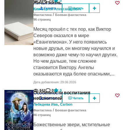
859
0
0
Ничья жизнь
Скачать
Читать
Ким Сергей Александрович
/
Фантастика
Боевая фантастика
96
cтраниц
Месяц прошёл с тех пор, как Виктор
Северов оказался в мире
«Евангелиона». У него появились
новые друзья, он многому научился и
возможно даже чему-то научил других.
Но чем дальше, тем сложнее
становится Виктору. Ангелы
оказываются куда более опасными,...
Дата добавления: 29.06.2026
841
0
0
Особенности воспитания
небожителей
Скачать
Читать
,
Лебедева Ива
Carbon
/
Фантастика
Боевая фантастика
86
cтраниц
Божественные звери, мстительные