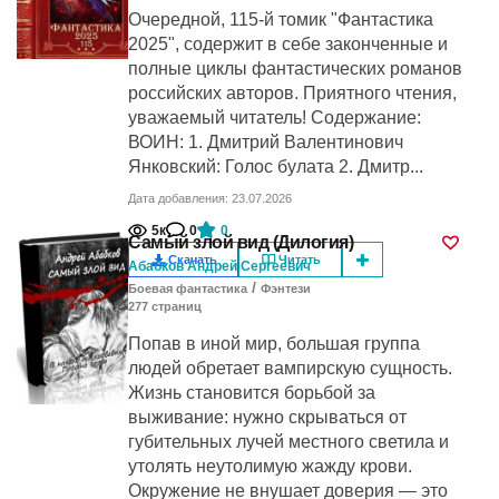
Очередной, 115-й томик "Фантастика
2025", содержит в себе законченные и
полные циклы фантастических романов
российских авторов. Приятного чтения,
уважаемый читатель! Содержание:
ВОИН: 1. Дмитрий Валентинович
Янковский: Голос булата 2. Дмитр...
Дата добавления: 23.07.2026
5к
0
0
Самый злой вид (Дилогия)
Скачать
Читать
Абабков Андрей Сергеевич
/
Боевая фантастика
Фэнтези
277
cтраниц
Попав в иной мир, большая группа
людей обретает вампирскую сущность.
Жизнь становится борьбой за
выживание: нужно скрываться от
губительных лучей местного светила и
утолять неутолимую жажду крови.
Окружение не внушает доверия — это