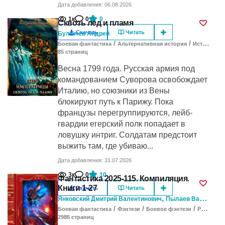
Дата добавления: 06.08.2026
1к
0
0
Сквозь лед и пламя
Скачать
Читать
Булычев Андрей
/
/
Боевая фантастика
Альтернативная история
Исторические приключения
85
cтраниц
Весна 1799 года. Русская армия под
командованием Суворова освобождает
Италию, но союзники из Вены
блокируют путь к Парижу. Пока
французы перегруппируются, лейб-
гвардии егерский полк попадает в
ловушку интриг. Солдатам предстоит
выжить там, где убиваю...
Дата добавления: 31.07.2026
3к
0
10
Фантастика 2025-115. Компиляция.
Книги 1-27
Скачать
Читать
,
,
Янковский Дмитрий Валентинович
Пылаев Валерий
У
/
/
/
Боевая фантастика
Фэнтези
Боевое фэнтези
Развитие героя
2986
cтраниц