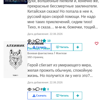
духи, волшебные пилюли и, конечно же,
прекрасные бессмертные заклинатели.
Китайская сказка! Но попала в нее я,
русский врач скорой помощи. Не надо
мне таких приключений, сидим тихо!
Тихо, я сказа… м-м-м, божечки, тощий...
Дата добавления: 22.06.2026
1к
0
10
Алхимик
Скачать
Читать
Пастырь Роман
/
Боевая фантастика
Фэнтези
102
cтраниц
Герой сбегает из умирающего мира,
желая прожить обычную, спокойную
жизнь. Но получится ли у него это?...
Дата добавления: 22.06.2026
1к
0
0
Скачать
Читать