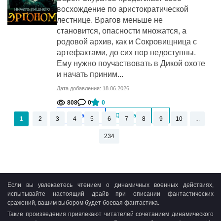
восхождение по аристократической
лестнице. Врагов меньше не
становится, опасности множатся, а
родовой архив, как и Сокровищница с
артефактами, до сих пор недоступны.
Ему нужно поучаствовать в Дикой охоте
и начать приним...
Дата добавления: 18.06.2026
808
0
0
Скачать
Читать
1
2
3
4
5
6
7
8
9
10
...
234
Если вы увлекаетесь чтением о динамичных военных действиях,
испытывайте настоящий драйв при описании фантастических
сражений, вашим выбором будет боевая фантастика.
Такие произведения привлекают читателей сочетанием динамического