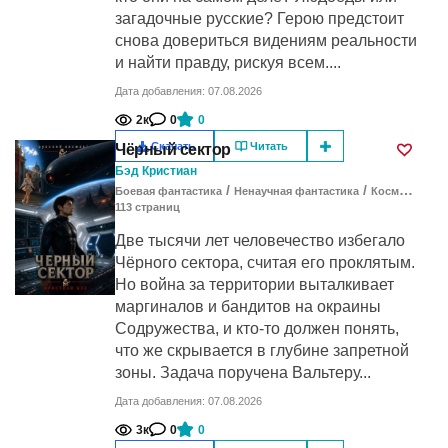
загадочные русские? Герою предстоит
снова довериться видениям реальности
и найти правду, рискуя всем....
Дата добавления: 07.08.2026
2к
0
0
Скачать
Читать
Чёрный сектор
Бэд Кристиан
/
/
Боевая фантастика
Ненаучная фантастика
Космическая фантастика
113
cтраниц
Две тысячи лет человечество избегало
Чёрного сектора, считая его проклятым.
Но война за территории выталкивает
маргиналов и бандитов на окраины
Содружества, и кто-то должен понять,
что же скрывается в глубине запретной
зоны. Задача поручена Вальтеру...
Дата добавления: 07.08.2026
3к
0
0