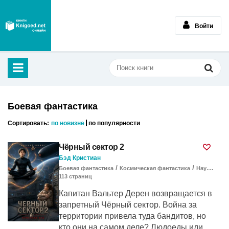
Войти
Боевая фантастика
Сортировать:
по новизне
по популярности
Чёрный сектор 2
Бэд Кристиан
/
/
Боевая фантастика
Космическая фантастика
Научная фантастика
113
cтраниц
Капитан Вальтер Дерен возвращается в
запретный Чёрный сектор. Война за
территории привела туда бандитов, но
кто они на самом деле? Людоеды или