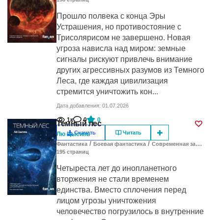
Прошло полвека с конца Эры
Устрашения, но противостояние с
Трисолярисом не завершено. Новая
угроза нависла над миром: земные
сигналы рискуют привлечь внимание
других агрессивных разумов из Темного
Леса, где каждая цивилизация
стремится уничтожить кон...
Дата добавления: 01.07.2026
1к
0
0
Темный лес
Скачать
Читать
Лю Цысинь
/
/
Фантастика
Боевая фантастика
Современная зарубежная литература
195
cтраниц
Четыреста лет до инопланетного
вторжения не стали временем
единства. Вместо сплочения перед
лицом угрозы уничтожения
человечество погрузилось в внутренние