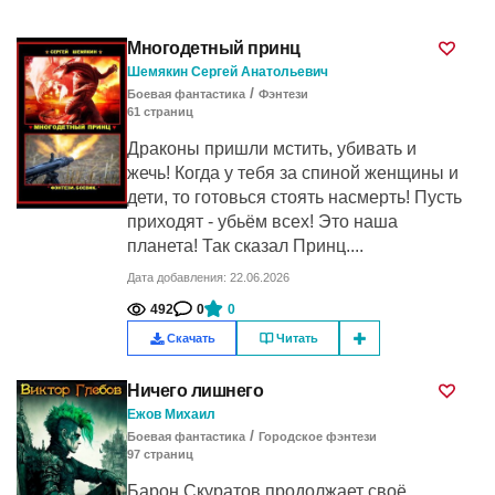
Многодетный принц
Шемякин Сергей Анатольевич
/
Боевая фантастика
Фэнтези
61
cтраниц
Драконы пришли мстить, убивать и
жечь! Когда у тебя за спиной женщины и
дети, то готовься стоять насмерть! Пусть
приходят - убьём всех! Это наша
планета! Так сказал Принц....
Дата добавления: 22.06.2026
492
0
0
Скачать
Читать
Ничего лишнего
Ежов Михаил
/
Боевая фантастика
Городское фэнтези
97
cтраниц
Барон Скуратов продолжает своё