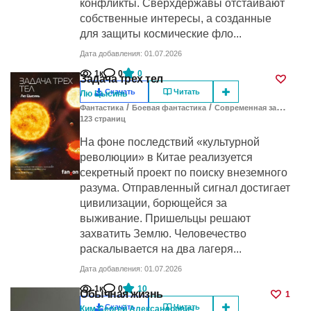
конфликты. Сверхдержавы отстаивают
собственные интересы, а созданные
для защиты космические фло...
Дата добавления: 01.07.2026
1к
0
0
Задача трех тел
Скачать
Читать
Лю Цысинь
/
/
Фантастика
Боевая фантастика
Современная зарубежная литература
123
cтраниц
На фоне последствий «культурной
революции» в Китае реализуется
секретный проект по поиску внеземного
разума. Отправленный сигнал достигает
цивилизации, борющейся за
выживание. Пришельцы решают
захватить Землю. Человечество
раскалывается на два лагеря...
Дата добавления: 01.07.2026
1к
0
10
Обычная жизнь
1
Скачать
Читать
Ким Сергей Александрович