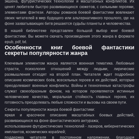
экшена, футуристических технологий и масштабных конфликтов. Их
ценят любители быстро развивающихся сюжетов, с сильными героями,
элементами фэнтези. Авторы романов боевой фантастики вовлекают
своих читателей в мир будущего или альтернативного прошлого, где на
фоне захватывающих битв решаются судьбы планеты и человечества.
В нашей библиотеке представлен большой выбор книг боевой
фантастики. Вы можете скачать произведения этого жанра в формате
epub, pdf, txt.
Особенности книг боевой фантастики
секреты популярности жанра
Ключевым элементом жанра является военная тематика. Любовные
страсти, психология отношений между людьми, лирические
размышления отходят на второй план. Читателя ждет подробное
описание космических боёв, всесильных героев и их действий, которые
преодолевают военные конфликты. Войны и техногенные катастрофы
служат своеобразным фоном, на котором проявляются истинные
человеческие качества, моральная стойкость главных героев, их
готовность преодолевать любые сложности и вызовы на своем пути.
Секреты популярности жанра боевой фантастики:
яркая и красочное описание масштабных боевых действий,
развивающихся на фоне фантастического антуража;
использование футуристических технологий - лазеров, кибернетических
имплантов, космических кораблей;
поддержка читателя в постоянном напряжении, благодаря