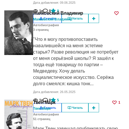
Дата добавления: 09.06.2025
1к
0
0
Маяковский Владимир
Скачать
Читать
Маяковский Владимир
Автобиография
3
cтраниц
"Что я могу противопоставить
навалившейся на меня эстетике
старья? Разве революция не потребует
от меня серьёзной школы? Я зашёл к
тогда ещё товарищу по партии –
Медведеву. Хочу делать
социалистическое искусство. Серёжа
долго смеялся: кишка тонк...
Дата добавления: 26.05.2025
1к
0
5
Твен Марк
1
Скачать
Читать
Твен Марк
Автобиография
51
cтраниц
Марк Твен завещал опубликовать свою