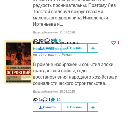
редкость проницательны. Поэтому Лев
Толстой взглянул вокруг глазами
маленького дворянина Николеньки
Иртеньева и...
Дата добавления: 21.07.2026
624
0
0
Как закалялась сталь
1
Скачать
Читать
Николай Островский
/
Автобиография
Роман
В романе изображены события эпохи
гражданской войны, годы
восстановления народного хозяйства и
социалистического строительства....
Дата добавления: 18.09.2025
1к
1
10
Скачать
Читать