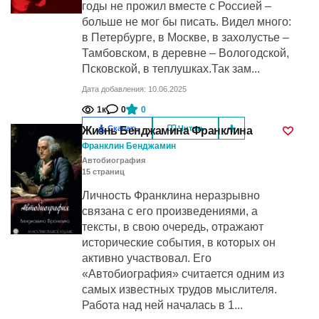
годы не прожил вместе с Россией –
больше не мог бы писать. Видел много:
в Петербурге, в Москве, в захолустье –
Тамбовском, в деревне – Вологодской,
Псковской, в теплушках.Так зам...
Дата добавления: 10.06.2025
1к
0
0
Скачать
Читать
Жизнь Бенджамина Франклина
Франклин Бенджамин
Автобиография
15
cтраниц
Личность Франклина неразрывно
связана с его произведениями, а
тексты, в свою очередь, отражают
исторические события, в которых он
активно участвовал. Его
«Автобиография» считается одним из
самых известных трудов мыслителя.
Работа над ней началась в 1...