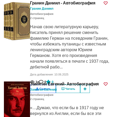
Гранин Даниил - Автобиография
Гранин Даниил
Автобиография
2
cтраниц
Начав свою литературную карьеру,
писатель принял решение сменить
фамилию Герман на псевдоним Гранин,
чтобы избежать путаницы с известным
ленинградским автором Юрием
Германом. Хотя его произведения
начали появляться в печати с 1937 года,
дебютной рабо...
Дата добавления: 10.06.2025
1к
0
0
Замятин Евгений- Автобиография
Скачать
Читать
Замятин Евгений
Автобиография
2
cтраниц
«…Думаю, что если бы в 1917 году не
вернулся из Англии, если бы все эти