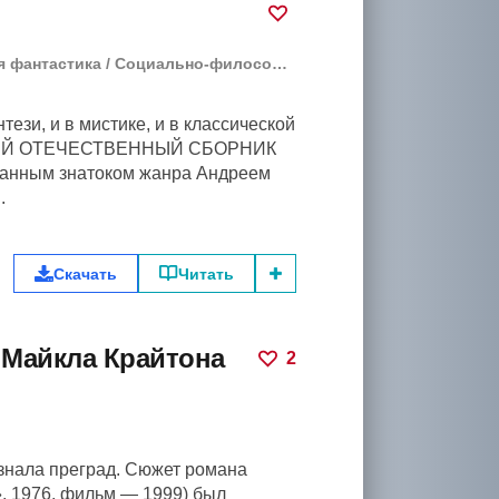
 фантастика
/
Социально-философская фантастика
ези, и в мистике, и в классической
РВЫЙ ОТЕЧЕСТВЕННЫЙ СБОРНИК
нанным знатоком жанра Андреем
.
Скачать
Читать
Майкла Крайтона
2
знала преград. Сюжет романа
, 1976, фильм — 1999) был