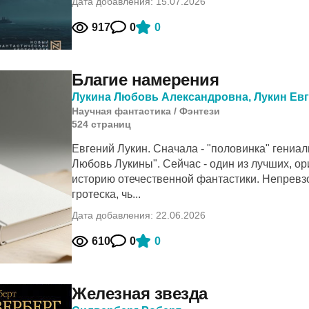
Дата добавления: 15.07.2026
917
0
0
Благие намерения
Лукина Любовь Александровна
,
Лукин Ев
Научная фантастика
/
Фэнтези
524
cтраниц
Евгений Лукин. Сначала - "половинка" гениал
Любовь Лукины". Сейчас - один из лучших, о
историю отечественной фантастики. Непревз
гротеска, чь...
Дата добавления: 22.06.2026
610
0
0
Железная звезда