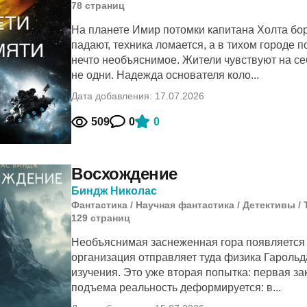
78
cтраниц
На планете Имир потомки капитана Холта бо
падают, техника ломается, а в тихом городе п
нечто необъяснимое. Жители чувствуют на се
не одни. Надежда основателя коло...
Дата добавления: 17.07.2026
509
0
0
Восхождение
Биндж Николас
Фантастика
/
Научная фантастика
/
Детективы
/
129
cтраниц
Необъяснимая заснеженная гора появляется 
организация отправляет туда физика Гарольд
изучения. Это уже вторая попытка: первая з
подъема реальность деформируется: в...