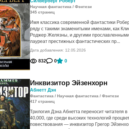
Силверберг Роберт
Научная фантастика
/
Фэнтези
345
cтраниц
Имя классика современной фантастики Робер
ряду с такими знаменитыми именами, как Кл
Роджер Желязны, и другими прославленными
лауреат престижных фантастических пр...
Дата добавления: 12.05.2026
832
0
0
Инквизитор Эйзенхорн
Абнетт Дэн
Фантастика
/
Научная фантастика
/
Фэнтези
417
cтраниц
Трилогия Дэна Абнетта переносит читателя 
40,000, где среди высоких технологий процве
повествования — инквизитор Грегор Эйзенхор