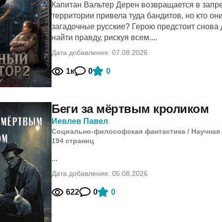
Капитан Вальтер Дерен возвращается в запр
территории привела туда бандитов, но кто о
загадочные русские? Герою предстоит снова
найти правду, рискуя всем....
Дата добавления: 07.08.2026
1к
0
0
Беги за мёртвым кроликом
Иевлев Павел
Социально-философская фантастика
/
Научная
194
cтраниц
...
Дата добавления: 05.08.2026
622
0
0