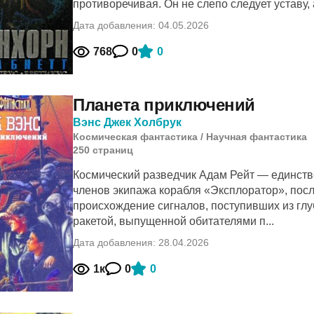
противоречивая. Он не слепо следует уставу, а
Дата добавления: 04.05.2026
768
0
0
Планета приключений
Вэнс Джек Холбрук
Космическая фантастика
/
Научная фантастика
250
cтраниц
Космический разведчик Адам Рейт — единст
членов экипажа корабля «Эксплоратор», посл
происхождение сигналов, поступивших из глу
ракетой, выпущенной обитателями п...
Дата добавления: 28.04.2026
1к
0
0