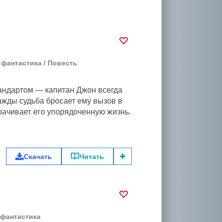
 фантастика
/
Повесть
андартом — капитан Джон всегда
ажды судьба бросает ему вызов в
рачивает его упорядоченную жизнь.
Скачать
Читать
 фантастика