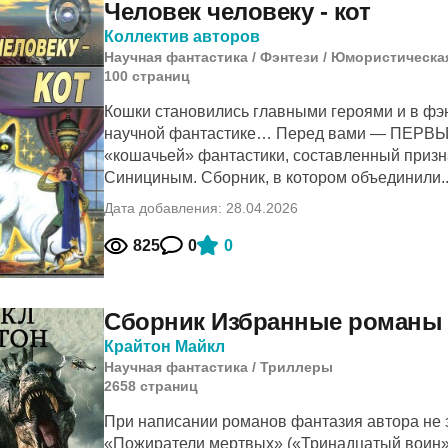
Человек человеку - кот
Коллектив авторов
Научная фантастика
/
Фэнтези
/
Юмористическая
100
cтраниц
Кошки становились главными героями и в фэнт
научной фантастике… Перед вами — ПЕ
«кошачьей» фантастики, составленный приз
Синициным. Сборник, в котором объединили..
Дата добавления: 28.04.2026
825
0
0
Сборник Избранные романы 
Крайтон Майкл
Научная фантастика
/
Триллеры
2658
cтраниц
При написании романов фантазия автора не 
«Пожиратели мертвых» («Тринадцатый воин»