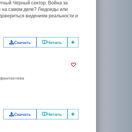
етный Чёрный сектор. Война за
ни на самом деле? Людоеды или
 довериться видениям реальности и
Скачать
Читать
 фантастика
Скачать
Читать