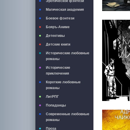
Эротическое фэнтези
Магическая академия
Боевое фэнтези
Бояръ-Аниме
Детективы
Детские книги
Исторические любовные
романы
Исторические
приключения
Короткие любовные
романы
ЛитРПГ
Попаданцы
Современные любовные
романы
Проза