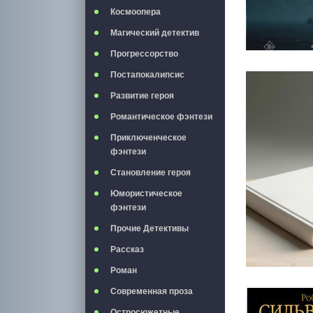
Космоопера
Магический детектив
Прогрессорство
Постапокалипсис
Развитие героя
Романтическое фэнтези
Приключенческое
фэнтези
Становление героя
Юмористическое
фэнтези
Прочие Детективы
Рассказ
Роман
Современная проза
Остросюжетные