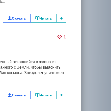
...
Скачать
Читать
1
венный оставшийся в живых из
анного с Земли, чтобы выяснить
бин космоса. Звездолет уничтожен
Скачать
Читать