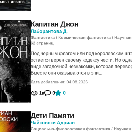
Капитан Джон
Лаборантова Д.
Фантастика
/
Космическая фантастика
/
Научная
62
cтраниц
Под черным флагом или под королевским шт
остается верен своему кодексу чести. Но одн
виде загадочной незнакомки, которая перево
Вместе они оказываются в эпи...
Дата добавления: 04.08.2026
1к
0
0
Дети Памяти
Чайковски Адриан
Социально-философская фантастика
/
Научная