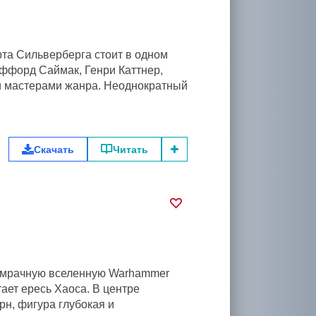
та Сильверберга стоит в одном
иффорд Саймак, Генри Каттнер,
 мастерами жанра. Неоднократный
Скачать
Читать
в мрачную вселенную Warhammer
тает ересь Хаоса. В центре
н, фигура глубокая и