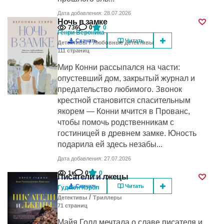
Дата добавления: 28.07.2026
Ночь в замке
736
0
0
Генри Вероника
Скачать
Читать
/
Детективы
Любовные детективы
111
cтраниц
Мир Конни рассыпался на части:
опустевший дом, закрытый журнал и
предательство любимого. Звонок
крестной становится спасительным
якорем — Конни мчится в Прованс,
чтобы помочь родственникам с
гостиницей в древнем замке. Юность
подарила ей здесь незабы...
Дата добавления: 27.07.2026
1к
0
0
Писатели и лжецы
Скачать
Читать
Гудмэн Кэрол
/
Детективы
Триллеры
71
cтраниц
Майя Голд мечтала о славе писателя и