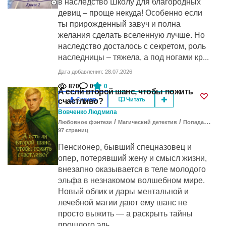
в наследство Школу для благородных
девиц – проще некуда! Особенно если
ты прирожденный завуч и полна
желания сделать вселенную лучше. Но
наследство досталось с секретом, роль
наследницы – тяжела, а под ногами кр...
Дата добавления: 28.07.2026
870
0
0
А если второй шанс, чтобы пожить
Скачать
Читать
счастливо?
Вовченко Людмила
/
/
Любовное фэнтези
Магический детектив
Попаданцы в другие миры
97
cтраниц
Пенсионер, бывший спецназовец и
опер, потерявший жену и смысл жизни,
внезапно оказывается в теле молодого
эльфа в незнакомом волшебном мире.
Новый облик и дары ментальной и
лечебной магии дают ему шанс не
просто выжить — а раскрыть тайны
прошлого эль...