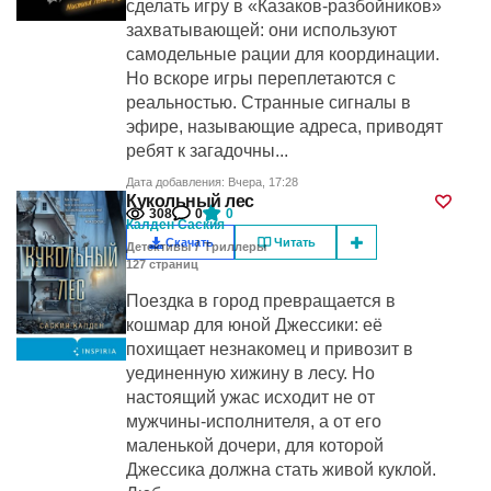
сделать игру в «Казаков-разбойников»
захватывающей: они используют
самодельные рации для координации.
Но вскоре игры переплетаются с
реальностью. Странные сигналы в
эфире, называющие адреса, приводят
ребят к загадочны...
Дата добавления: Вчера, 17:28
Кукольный лес
308
0
0
Калден Саския
Скачать
Читать
/
Детективы
Триллеры
127
cтраниц
Поездка в город превращается в
кошмар для юной Джессики: её
похищает незнакомец и привозит в
уединенную хижину в лесу. Но
настоящий ужас исходит не от
мужчины-исполнителя, а от его
маленькой дочери, для которой
Джессика должна стать живой куклой.