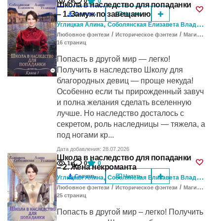
2к
0
0
Школа в наследство для попаданки
– 1. Замуж по завещанию
Скачать
Читать
,
Углицкая Алина
Соболянская Елизавета Владимировна
/
/
Любовное фэнтези
Историческое фэнтези
Магический детектив
16
cтраниц
Попасть в другой мир — легко!
Получить в наследство Школу для
благородных девиц — проще некуда!
Особенно если ты прирожденный завуч
и полна желания сделать вселенную
лучше. Но наследство досталось с
секретом, роль наследницы — тяжела, а
под ногами кр...
Дата добавления: 28.07.2026
Школа в наследство для попаданки
1к
0
0
– 2. Жена некроманта
,
Скачать
Читать
Углицкая Алина
Соболянская Елизавета Владимировна
/
/
Любовное фэнтези
Историческое фэнтези
Магический детектив
25
cтраниц
Попасть в другой мир – легко! Получить