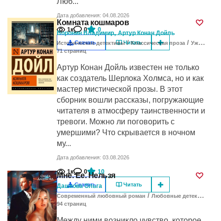
Люб...
Дата добавления: 04.08.2026
Комната кошмаров
1к
0
0
,
Воронин Владимир
Артур Конан Дойль
/
/
Скачать
Читать
Исторические детективы
Классическая проза
Ужасы / мистика
71
cтраниц
Артур Конан Дойль известен не только
как создатель Шерлока Холмса, но и как
мастер мистической прозы. В этот
сборник вошли рассказы, погружающие
читателя в атмосферу таинственности и
тревоги. Можно ли поговорить с
умершими? Что скрывается в ночном
му...
Дата добавления: 03.08.2026
1к
0
10
Мне. Ее. Нельзя
Скачать
Читать
Дашкова Ольга
/
/
Современный любовный роман
Любовные детективы
Э
94
cтраниц
Между ними возникло чувство, которое