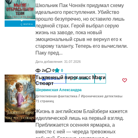
Школьник Пак Чонхёк придумал схему
идеального преступления. Убийство
прошло безупречно, но оставило лишь
ледяной страх. Герой выбрал серую
жизнь на заводе, пока новый
эмоциональный срыв не вернул его к
старому таланту. Теперь его вычислили.
Паку пред...
Дата добавления: 31.07.2026
2к
0
0
Тыквенный пирог мисс Мэгги
Скачать
Читать
Стюарт
Шервинская Александра
/
Детективная фантастика
Иронические детективы
71
cтраниц
Жизнь в английском Блайзбери кажется
идиллической лишь на первый взгляд.
Приближается осенняя ярмарка, а
вместе с ней — череда тревожных