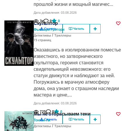
прошлой жизни и мощный магичес...
Дата добавления: 03.08.2026
3к
0
0
Скульптор
Скачать
Читать
Фьюнаро Грегори
/
Детективы
Триллеры
73
cтраниц
Оказавшись в изолированном поместье
известного, но затворнического
скульптора, героиня становится
свидетельницей невозможного: его
статуи движутся и наблюдают за ней.
Погружаясь в мрачную атмосферу
дома, она узнает о страшном наследии
мастера и цене,...
Дата добавления: 03.08.2026
725
0
0
Мы не отбрасываем тени
Скачать
Читать
Тонгон Ли
/
Детективы
Триллеры