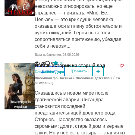
невозможно игнорировать, но еще
страшнее — признать. «Мне. Ее.
Нельзя» — это крик души человека,
оказавшегося в плену обстоятельств и
чужих ожиданий. Герои пытаются
сопротивляться притяжению, убеждая
себя в невозм...
Дата добавления: 03.08.2026
2к
0
0
Новые истории на старый лад
Скачать
Читать
Бояринова Дара
/
/
Любовная фантастика
Любовные детективы
Самиздат
85
cтраниц
Оказавшись в новом мире после
трагической аварии, Лисандра
становится последней
представительницей древнего рода
Сторнов. Наследство оказалось
скромным: долги, старый дом и верные
слуги. Но у неё есть козырь — знания из