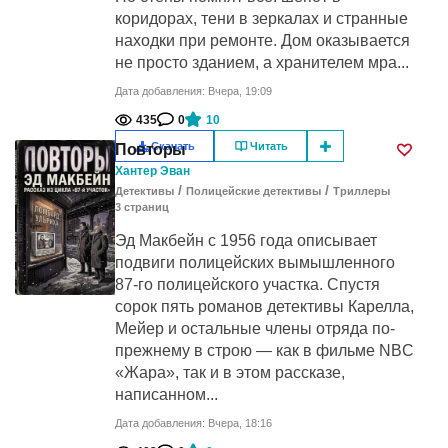
коридорах, тени в зеркалах и странные
находки при ремонте. Дом оказывается
не просто зданием, а хранителем мра...
Дата добавления: Вчера, 19:09
435
0
10
Скачать
Читать
Повторы
Хантер Эван
/
/
Детективы
Полицейские детективы
Триллеры
3
cтраниц
Эд Макбейн с 1956 года описывает
подвиги полицейских вымышленного
87-го полицейского участка. Спустя
сорок пять романов детективы Карелла,
Мейер и остальные члены отряда по-
прежнему в строю — как в фильме NBC
«Жара», так и в этом рассказе,
написанном...
Дата добавления: Вчера, 18:16