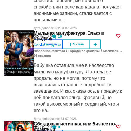
событий. Героиня, мечтавшая о
спокойствии после карнавала, получает
анонимные записки, сталкивается с
попытками в...
Дата добавления: 31.07.2026
Мыльная мануфактура. Эльф в
4к
0
10
придачу
Скачать
Читать
Белая Марушка
/
/
Любовное фэнтези
Городское фэнтези
Магический детектив
26
cтраниц
Бабушка оставила мне в наследство
мыльную мануфактуру. Я хотела ее
продать, но не могла, потому что
выяснились странные подробности
завещания. И как оказалось, в придачу к
ней прилагался эльф. Красивый, но
такой высокомерный и сердитый, что я
его на...
Дата добавления: 31.07.2026
Сбежавшая истинная, или бизнес по-
1к
0
0
драконьи