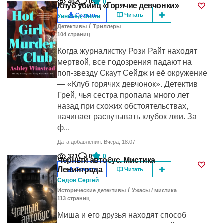
402
0
0
Клуб убийц «Горячие девчонки»
Скачать
Читать
Уинстед Эшли
/
Детективы
Триллеры
104
cтраниц
Когда журналистку Рози Райт находят
мертвой, все подозрения падают на
поп-звезду Скаут Сейдж и её окружение
— «Клуб горячих девчонок». Детектив
Грей, чья сестра пропала много лет
назад при схожих обстоятельствах,
начинает распутывать клубок лжи. За
ф...
Дата добавления: Вчера, 18:07
321
0
0
Черный автобус. Мистика
Ленинграда
Скачать
Читать
Седов Сергей
/
Исторические детективы
Ужасы / мистика
113
cтраниц
Миша и его друзья находят способ