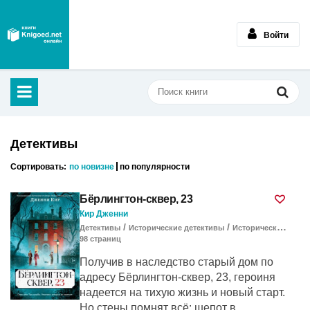
Войти
Детективы
Сортировать:
по новизне
по популярности
Бёрлингтон-сквер, 23
Кир Дженни
/
/
Детективы
Исторические детективы
Историческая проза
98
cтраниц
Получив в наследство старый дом по
адресу Бёрлингтон-сквер, 23, героиня
надеется на тихую жизнь и новый старт.
Но стены помнят всё: шепот в