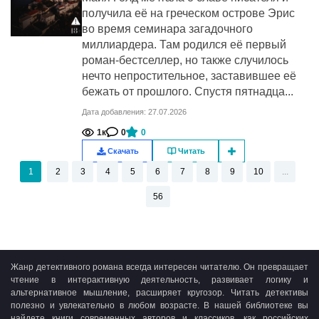
получила её на греческом острове Эрис
во время семинара загадочного
миллиардера. Там родился её первый
роман-бестселлер, но также случилось
нечто непростительное, заставившее её
бежать от прошлого. Спустя пятнадца...
Дата добавления: 27.07.2026
1к
0
0
Скачать
Читать
1
2
3
4
5
6
7
8
9
10
...
56
Жанр детективного романа всегда интересен читателю. Он превращает
чтение в интерактивную деятельность, развивает логику и
альтернативное мышление, расширяет кругозор. Читать детективы
полезно и увлекательно в любом возрасте. В нашей библиотеке вы
найдете книги современных авторов и классиков, как российских