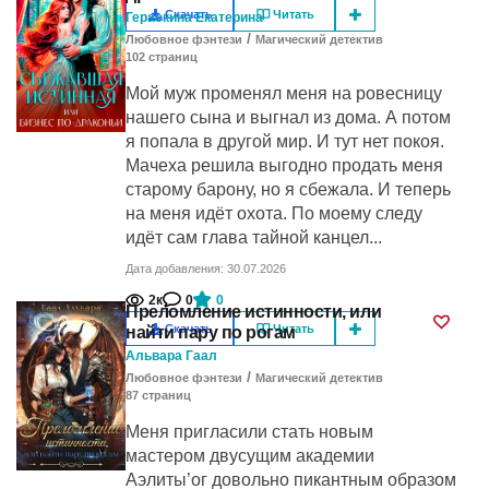
Скачать
Читать
Гераскина Екатерина
/
Любовное фэнтези
Магический детектив
102
cтраниц
Мой муж променял меня на ровесницу
нашего сына и выгнал из дома. А потом
я попала в другой мир. И тут нет покоя.
Мачеха решила выгодно продать меня
старому барону, но я сбежала. И теперь
на меня идёт охота. По моему следу
идёт сам глава тайной канцел...
Дата добавления: 30.07.2026
2к
0
0
Преломление истинности, или
Скачать
Читать
найти пару по рогам
Альвара Гаал
/
Любовное фэнтези
Магический детектив
87
cтраниц
Меня пригласили стать новым
мастером двусущим академии
Аэлиты’ог довольно пикантным образом