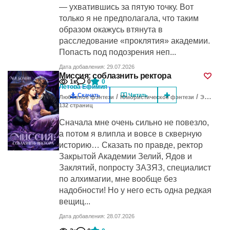
— ухватившись за пятую точку. Вот
только я не предполагала, что таким
образом окажусь втянута в
расследование «проклятия» академии.
Попасть под подозрения неп...
Дата добавления: 29.07.2026
Миссия: соблазнить ректора
1к
0
0
Летова Ефимия
Скачать
Читать
/
/
Любовное фэнтези
Юмористическое фэнтези
Эротическое фэнтези
132
cтраниц
Сначала мне очень сильно не повезло,
а потом я влипла и вовсе в скверную
историю… Сказать по правде, ректор
Закрытой Академии Зелий, Ядов и
Заклятий, попросту ЗАЗЯЗ, специалист
по алхимагии, мне вообще без
надобности! Но у него есть одна редкая
вещиц...
Дата добавления: 28.07.2026