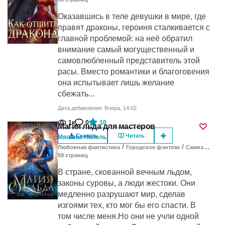
Оказавшись в теле девушки в мире, где
правят драконы, героиня сталкивается с
главной проблемой: на неё обратил
внимание самый могущественный и
самовлюбленный представитель этой
расы. Вместо романтики и благоговения
она испытывает лишь желание
сбежать...
Дата добавления: Вчера, 14:02
1к
0
10
Магия льда для мастеров
Скачать
Читать
Мягкова Нинель
/
/
Любовная фантастика
Городское фэнтези
Самиздат
59
cтраниц
В стране, скованной вечным льдом,
законы суровы, а люди жестоки. Они
медленно разрушают мир, сделав
изгоями тех, кто мог бы его спасти. В
том числе меня.Но они не учли одной