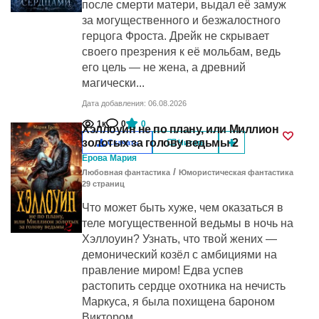
после смерти матери, выдал её замуж
за могущественного и безжалостного
герцога Фроста. Дрейк не скрывает
своего презрения к её мольбам, ведь
его цель — не жена, а древний
магически...
Дата добавления: 06.08.2026
1к
0
0
Хэллоуин не по плану, или Миллион
золотых за голову ведьмы 2
Скачать
Читать
Ерова Мария
/
Любовная фантастика
Юмористическая фантастика
29
cтраниц
Что может быть хуже, чем оказаться в
теле могущественной ведьмы в ночь на
Хэллоуин? Узнать, что твой жених —
демонический козёл с амбициями на
правление миром! Едва успев
растопить сердце охотника на нечисть
Маркуса, я была похищена бароном
Виктором...