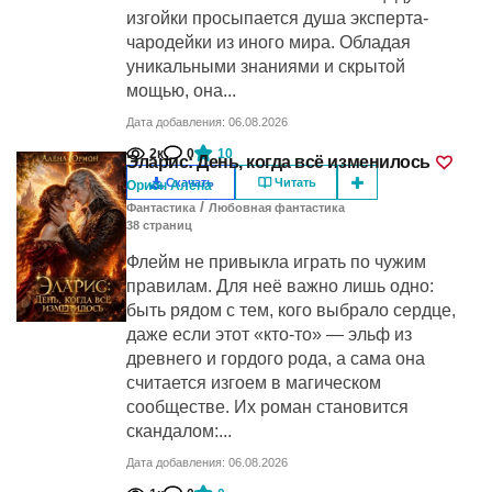
изгойки просыпается душа эксперта-
чародейки из иного мира. Обладая
уникальными знаниями и скрытой
мощью, она...
Дата добавления: 06.08.2026
2к
0
10
Эларис: День, когда всё изменилось
Скачать
Читать
Орион Алёна
/
Фантастика
Любовная фантастика
38
cтраниц
Флейм не привыкла играть по чужим
правилам. Для неё важно лишь одно:
быть рядом с тем, кого выбрало сердце,
даже если этот «кто-то» — эльф из
древнего и гордого рода, а сама она
считается изгоем в магическом
сообществе. Их роман становится
скандалом:...
Дата добавления: 06.08.2026