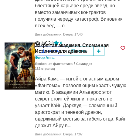
блестящей карьере среди звезд, но
вместо заманчивых контрактов
получила череду катастроф. Виновник
всех бед — о...
Дата добавления: Вчера, 17:46
2к
0
0
Закрытая академия. Сломанная
Истинная для дракона
Скачать
Читать
Флор Анна
/
Любовная фантастика
Самиздат
132
cтраниц
Айра Камс — изгой с опасным даром
«Фантома», позволяющим красть чужую
магию. В академии Альварос этот
секрет стоит ей жизни, пока его не
узнает Кайн Дарквуд — сломленный
аристократ и теневой дракон,
одержимый местью за гибель отца. Кайн
держит Айру в...
Дата добавления: Вчера, 17:07