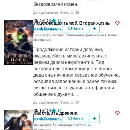
безвозвратно измен...
Дата добавления: Вчера, 14:56
2к
0
10
Исцеляющая тьмой. Вторая жизнь
Скачать
Читать
Мягкова Нинель
/
/
Боевая фантастика
Любовная фантастика
Темное фэнтези
88
cтраниц
Продолжение истории девушки,
оказавшейся в мире архипелага с
редким даром некромантии. Под
покровительством могущественного
деда она начинает серьезное обучение,
осваивая запрещенные ранее техники:
«иглы тьмы», создание артефактов и
общение с духами....
Дата добавления: Вчера, 14:50
1к
0
10
Как отшить дракона
Скачать
Читать
Мягкова Нинель
/
Фантастика
Любовная фантастика
16
cтраниц