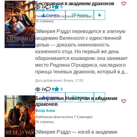
Бесправная в академии драконов
2к
0
0
Флор Анна
Скачать
Читать
/
Любовная фантастика
Самиздат
21
cтраниц
Эйверия Рэддл переводится в элитную
академию Виленхолл с единственной
целью — доказать невиновность
казненного отца. Но первый же день
оборачивается кошмаром: она занимает
место Ридлина О'рхарриса, наследного
принца теневых драконов, который в д...
Дата добавления: Вчера, 17:00
2к
0
0
Скачать
Читать
Бесправная. Невезучая в академии
драконов
Флор Анна
/
Любовная фантастика
Самиздат
32
cтраниц
Эйверия Рэддл — изгой в академии