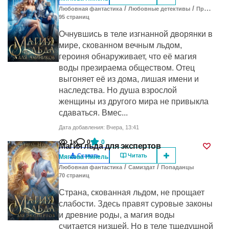
/
/
Любовная фантастика
Любовные детективы
Приключения
95
cтраниц
Очнувшись в теле изгнанной дворянки в
мире, скованном вечным льдом,
героиня обнаруживает, что её магия
воды презираема обществом. Отец
выгоняет её из дома, лишая имени и
наследства. Но душа взрослой
женщины из другого мира не привыкла
сдаваться. Вмес...
Дата добавления: Вчера, 13:41
1к
0
0
Магия льда для экспертов
Скачать
Читать
Мягкова Нинель
/
/
Любовная фантастика
Самиздат
Попаданцы
70
cтраниц
Страна, скованная льдом, не прощает
слабости. Здесь правят суровые законы
и древние роды, а магия воды
считается низшей. Но в теле тщедушной