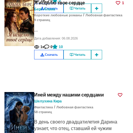
1к
0
0
Я исцелю твое сердце
1
Скачать
Читать
Берг Альма
/
Короткие любовные романы
Любовная фантастика
9
cтраниц
...
Дата добавления: 06.08.2026
1к
0
10
Скачать
Читать
Иней между нашими сердцами
Шелухина Кира
/
Фантастика
Любовная фантастика
58
cтраниц
В день своего двадцатилетия Дарина
узнает, что отец, ставший ей чужим