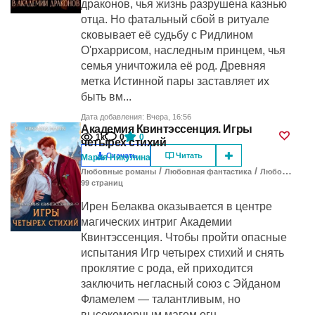
драконов, чья жизнь разрушена казнью
отца. Но фатальный сбой в ритуале
сковывает её судьбу с Ридлином
О'рхаррисом, наследным принцем, чья
семья уничтожила её род. Древняя
метка Истинной пары заставляет их
быть вм...
Дата добавления: Вчера, 16:56
Академия Квинтэссенция. Игры
1к
0
0
четырех стихий
Скачать
Читать
Мария Никулина
/
/
Любовные романы
Любовная фантастика
Любовное фэнтези
99
cтраниц
Ирен Белаква оказывается в центре
магических интриг Академии
Квинтэссенция. Чтобы пройти опасные
испытания Игр четырех стихий и снять
проклятие с рода, ей приходится
заключить негласный союз с Эйданом
Фламелем — талантливым, но
высокомерным магом огн...