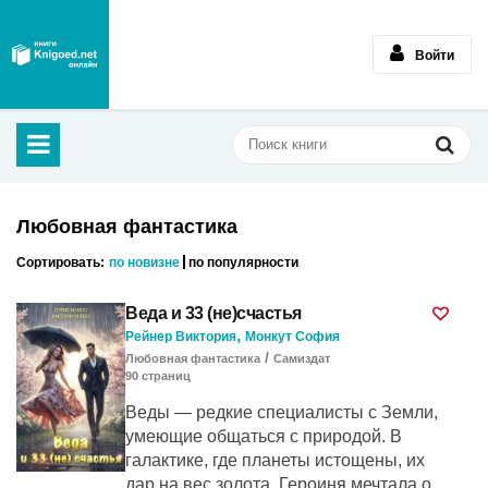
Войти
Любовная фантастика
Сортировать:
по новизне
по популярности
Веда и 33 (не)счастья
,
Рейнер Виктория
Монкут София
/
Любовная фантастика
Самиздат
90
cтраниц
Веды — редкие специалисты с Земли,
умеющие общаться с природой. В
галактике, где планеты истощены, их
дар на вес золота. Героиня мечтала о