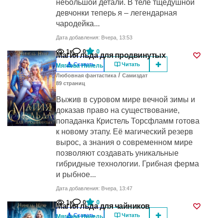
небольшой детали. В теле тщедушной
девчонки теперь я – легендарная
чародейка...
Дата добавления: Вчера, 13:53
1к
0
0
Магия льда для продвинутых
Скачать
Читать
Мягкова Нинель
/
Любовная фантастика
Самиздат
89
cтраниц
Выжив в суровом мире вечной зимы и
доказав право на существование,
попаданка Кристель Торсфламм готова
к новому этапу. Её магический резерв
вырос, а знания о современном мире
позволяют создавать уникальные
гибридные технологии. Грибная ферма
и рыбное...
Дата добавления: Вчера, 13:47
1к
0
0
Магия льда для чайников
Скачать
Читать
Мягкова Нинель