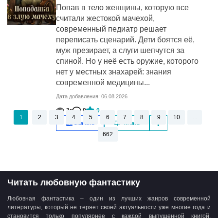
Попав в тело женщины, которую все
считали жестокой мачехой,
современный педиатр решает
переписать сценарий. Дети боятся её,
муж презирает, а слуги шепчутся за
спиной. Но у неё есть оружие, которого
нет у местных знахарей: знания
современной медицины...
Дата добавления: 06.08.2026
3к
0
0
1
2
3
4
5
6
7
8
9
10
...
Скачать
Читать
662
Читать любовную фантастику
Любовная фантастика – один из лучших жанров современной
литературы, который не теряет своей актуальности уже многие года и
становится только популярнее с каждой выпущенной книгой.