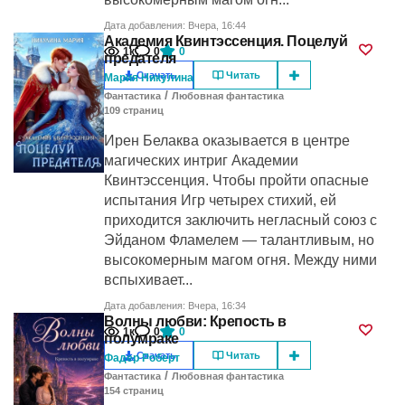
Дата добавления: Вчера, 16:44
Академия Квинтэссенция. Поцелуй
1к
0
0
предателя
Скачать
Читать
Мария Никулина
/
Фантастика
Любовная фантастика
109
cтраниц
Ирен Белаква оказывается в центре
магических интриг Академии
Квинтэссенция. Чтобы пройти опасные
испытания Игр четырех стихий, ей
приходится заключить негласный союз с
Эйданом Фламелем — талантливым, но
высокомерным магом огня. Между ними
вспыхивает...
Дата добавления: Вчера, 16:34
Волны любви: Крепость в
1к
0
0
полумраке
Скачать
Читать
Фадер Роберт
/
Фантастика
Любовная фантастика
154
cтраниц