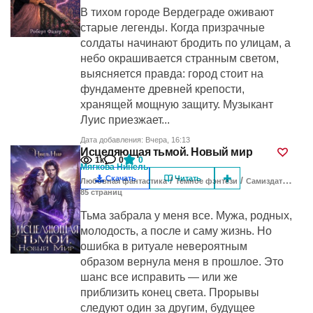
В тихом городе Вердеграде оживают
старые легенды. Когда призрачные
солдаты начинают бродить по улицам, а
небо окрашивается странным светом,
выясняется правда: город стоит на
фундаменте древней крепости,
хранящей мощную защиту. Музыкант
Луис приезжает...
Дата добавления: Вчера, 16:13
Исцеляющая тьмой. Новый мир
1к
0
0
Мягкова Нинель
Скачать
Читать
/
/
/
Любовная фантастика
Темное фэнтези
Самиздат
Попа
85
cтраниц
Тьма забрала у меня все. Мужа, родных,
молодость, а после и саму жизнь. Но
ошибка в ритуале невероятным
образом вернула меня в прошлое. Это
шанс все исправить — или же
приблизить конец света. Прорывы
следуют один за другим, будущее