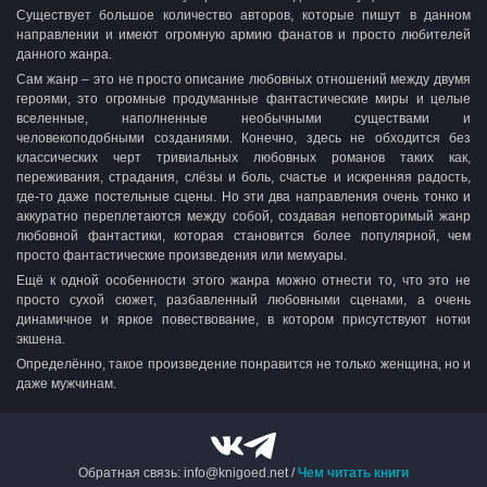
Существует большое количество авторов, которые пишут в данном
направлении и имеют огромную армию фанатов и просто любителей
данного жанра.
Сам жанр – это не просто описание любовных отношений между двумя
героями, это огромные продуманные фантастические миры и целые
вселенные, наполненные необычными существами и
человекоподобными созданиями. Конечно, здесь не обходится без
классических черт тривиальных любовных романов таких как,
переживания, страдания, слёзы и боль, счастье и искренняя радость,
где-то даже постельные сцены. Но эти два направления очень тонко и
аккуратно переплетаются между собой, создавая неповторимый жанр
любовной фантастики, которая становится более популярной, чем
просто фантастические произведения или мемуары.
Ещё к одной особенности этого жанра можно отнести то, что это не
просто сухой сюжет, разбавленный любовными сценами, а очень
динамичное и яркое повествование, в котором присутствуют нотки
экшена.
Определённо, такое произведение понравится не только женщина, но и
даже мужчинам.
Обратная связь: info@knigoed.net /
Чем читать книги