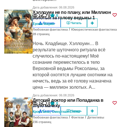
Дата добавления: 06.08.2026
Хэллоуин не по плану, или Миллион
1к
0
0
золотых за голову ведьмы 1
Скачать
Читать
Ерова Мария
/
Любовная фантастика
Юмористическая фантастика
28
cтраниц
Ночь. Кладбище. Хэллоуин… В
результате шуточного ритуала всё
случилось по-настоящему! Моё
сознание переместилось в тело
Верховной ведьмы Роксоланы, за
которой охотятся лучшие охотники на
нечисть, ведь за её голову назначена
цена — миллион золотых. А...
Дата добавления: 06.08.2026
Детский доктор или Попаданка в
2к
0
0
злую мачеху
,
Скачать
Читать
Кроу Лана
Смертная Елена
/
/
Любовная фантастика
Фэнтези
Детективы
236
cтраниц