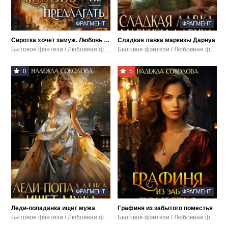
ФРАГМЕНТ
ФРАГМЕНТ
Сиротка хочет замуж. Любовь не предлагать
Сладкая лавка маркизы Дарнуа
Бытовое фэнтези / Любовная фантастика
Бытовое фэнтези / Любовная фантастика / Попаданцы
0
5
ФРАГМЕНТ
ФРАГМЕНТ
Леди-попаданка ищет мужа
Графиня из забытого поместья
Бытовое фэнтези / Любовная фантастика / Попаданцы
Бытовое фэнтези / Любовная фантастика