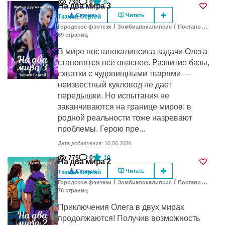
730
0
0
На два мира 3
Скачать
Читать
Ткачев Сергей
/
/
Городское фэнтези
Зомбиапокалипсис
Постапокалипсис
69
cтраниц
В мире постапокалипсиса задачи Олега
становятся всё опаснее. Развитие базы,
схватки с чудовищными тварями —
неизвестный кукловод не дает
передышки. Но испытания не
заканчиваются на границе миров: в
родной реальности тоже назревают
проблемы. Герою пре...
Дата добавления: 10.06.2026
775
0
10
На два мира 2
Скачать
Читать
Ткачев Сергей
/
/
Городское фэнтези
Зомбиапокалипсис
Постапокалипсис
76
cтраниц
Приключения Олега в двух мирах
продолжаются! Получив возможность