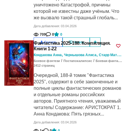
уничтожено Катастрофой, причины
которой не известны даже учёным. Что
же вызвало такой страшный глобаль...
Дата добавления: 03.04.2026
709
0
0
Скачать
Читать
Фантастика 2025-188. Компиляция.
Книги 1-22
,
,
,
Кондакова Анна
Чернышова Алиса
Старр Матильда
/
/
/
Боевое фэнтези
Постапокалипсис
Боевая фантастика
2412
cтраниц
Очередной, 188-й томик "Фантастика
2025", содержит в себе законченные и
полные циклы фантастических романов
и отдельные романы российских
авторов. Приятного чтения, уважаемый
читатель! Содержание: АРИСТОКРАТ 1.
Анна Кондакова: Пять грязных...
Дата добавления: 03.04.2026
1к
0
0