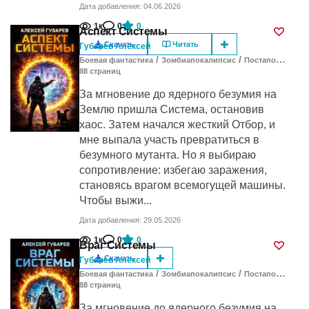
Дата добавления: 04.06.2026
1к
0
0
Аспект Системы
Скачать
Читать
Губарев Алексей
/
/
Боевая фантастика
Зомбиапокалипсис
Постапокалипсис
88
cтраниц
За мгновение до ядерного безумия на
Землю пришла Система, остановив
хаос. Затем начался жесткий Отбор, и
мне выпала участь превратиться в
безумного мутанта. Но я выбираю
сопротивление: избегаю заражения,
становясь врагом всемогущей машины.
Чтобы выжи...
Дата добавления: 29.05.2026
1к
0
0
Враг Системы
Скачать
Губарев Алексей
/
/
Боевая фантастика
Зомбиапокалипсис
Постапокалипсис
88
cтраниц
За мгновение до ядерного безумия на