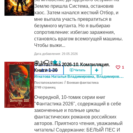
Землю пришла Система, остановив
хаос. Затем начался жесткий Отбор, и
мне выпала участь превратиться в
безумного мутанта. Но я выбираю
сопротивление: избегаю заражения,
становясь врагом всемогущей машины.
Чтобы выжи...
Дата добавления: 29.05.2026
1к
0
0
Фантастика 2026-10. Компиляция.
1
Книги 1-30
Скачать
Читать
,
Игнатова Наталья Владимировна
Владимиров Денис
/
Постапокалипсис
Боевая фантастика
2749
cтраниц
Очередной, 10-томик серии книг
"Фантастика 2026", содержащий в себе
законченные и полные циклы
фантастических романов российских
авторов. Приятного чтения, уважаемый
читатель! Содержание: БЕЛЫЙ ПЕС И