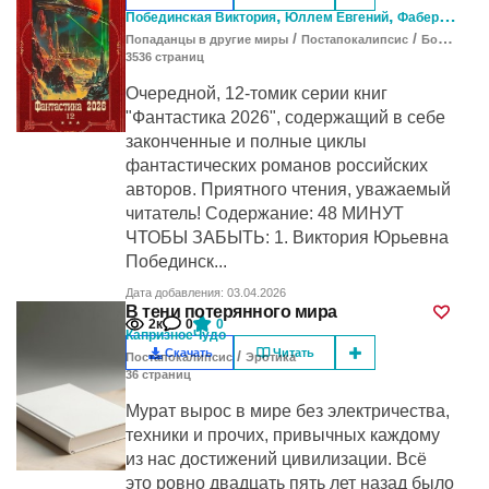
,
,
,
Побединская Виктория
Юллем Евгений
Фабер Ник
С
/
/
Попаданцы в другие миры
Постапокалипсис
Боевая фантастика
3536
cтраниц
Очередной, 12-томик серии книг
"Фантастика 2026", содержащий в себе
законченные и полные циклы
фантастических романов российских
авторов. Приятного чтения, уважаемый
читатель! Содержание: 48 МИНУТ
ЧТОБЫ ЗАБЫТЬ: 1. Виктория Юрьевна
Побединск...
Дата добавления: 03.04.2026
В тени потерянного мира
2к
0
0
КапризноеЧудо
Скачать
Читать
/
Постапокалипсис
Эротика
36
cтраниц
Мурат вырос в мире без электричества,
техники и прочих, привычных каждому
из нас достижений цивилизации. Всё
это ровно двадцать пять лет назад было