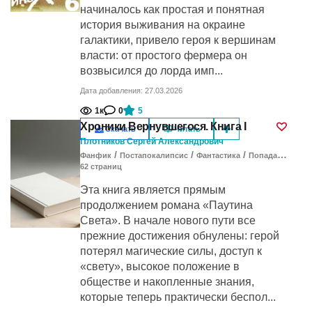
начиналось как простая и понятная
история выживания на окраине
галактики, привело героя к вершинам
власти: от простого фермера он
возвысился до лорда имп...
Дата добавления: 27.03.2026
1к
0
5
Хроники Вернувшегося. Книга I
Скачать
Читать
Плотников Сергей Александрович
/
/
/
/
Фанфик
Постапокалипсис
Фантастика
Попаданцы
Фэ
62
cтраниц
Эта книга является прямым
продолжением романа «Паутина
Света». В начале нового пути все
прежние достижения обнулены: герой
потерял магические силы, доступ к
«свету», высокое положение в
обществе и накопленные знания,
которые теперь практически беспол...