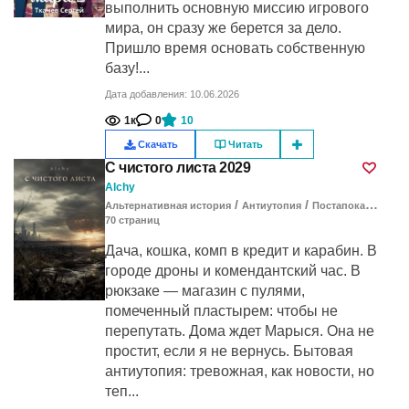
выполнить основную миссию игрового
мира, он сразу же берется за дело.
Пришло время основать собственную
базу!...
Дата добавления: 10.06.2026
1к
0
10
Скачать
Читать
С чистого листа 2029
Alchy
/
/
Альтернативная история
Антиутопия
Постапокалипсис
70
cтраниц
Дача, кошка, комп в кредит и карабин. В
городе дроны и комендантский час. В
рюкзаке — магазин с пулями,
помеченный пластырем: чтобы не
перепутать. Дома ждет Марыся. Она не
простит, если я не вернусь. Бытовая
антиутопия: тревожная, как новости, но
теп...