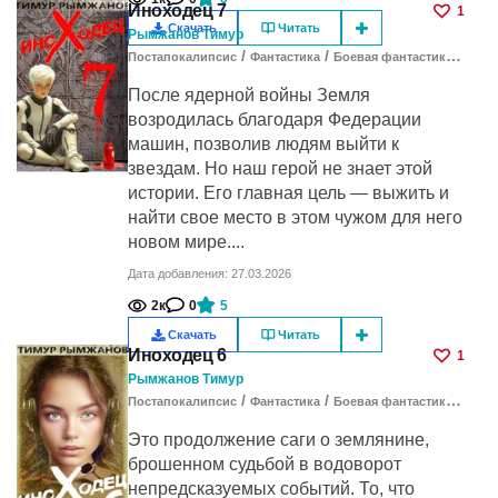
Иноходец 7
1
Скачать
Читать
Рымжанов Тимур
/
/
/
Постапокалипсис
Фантастика
Боевая фантастика
Косм
После ядерной войны Земля
возродилась благодаря Федерации
машин, позволив людям выйти к
звездам. Но наш герой не знает этой
истории. Его главная цель — выжить и
найти свое место в этом чужом для него
новом мире....
Дата добавления: 27.03.2026
2к
0
5
Скачать
Читать
Иноходец 6
1
Рымжанов Тимур
/
/
/
Постапокалипсис
Фантастика
Боевая фантастика
Косм
Это продолжение саги о землянине,
брошенном судьбой в водоворот
непредсказуемых событий. То, что