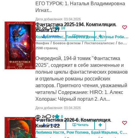
ЕГО ТУРОК: 1. Наталья Владимировна
Игнат...
Дата добавления: 03.04.2026
Фантастика 2025-194. Компиляция.
2к
0
10
Книги 1-27
,
,
,
Скачать
Читать
Холоран Алекс
Тимофеев Денис
Штенье Робин
Крос
/
/
/
Фанфик
Боевое фэнтези
Постапокалипсис
Боевая фантастика
2598
cтраниц
Очередной, 194-й томик "Фантастика
2025", содержит в себе законченные и
полные циклы фантастических романов
и отдельные романы российских
авторов. Приятного чтения, уважаемый
читатель! Содержание: HIRO: 1. Алекс
Холоран: Чёрный портал 2. Ал...
Дата добавления: 03.04.2026
2к
0
0
Фантастика 2026-6. Компиляция.
Скачать
Читать
Книги 1-22
,
,
,
Любимка Настя
Ром Полина
Брай Марьяна
Страйк Кира