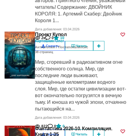
авторов. Приятного чтения, уважаемый
читатель! Содержание: ДВОЙНИК
КОРОЛЯ: 1. Артемий Скабер: Двойник
Короля 1...
Дата добавления: 03.04.2026
Проект Купол
2к
0
10
Картошкин Олег
Скачать
Читать
/
Антиутопия
Постапокалипсис
38
cтраниц
Мир, сгоревший в радиоактивном огне
собственного солнца. Мир, где
последние люди выживают,
защищённые километрами водного
слоя. Мир, где остатки цивилизации вот-
вот окончательно погрузятся в вечную
тьму. И юноша из чужой эпохи, отчаянно
пытающийся на...
Дата добавления: 03.04.2026
822
0
0
Фантастика 2026-10. Компиляция.
Книги 1-35
Скачать
Читать