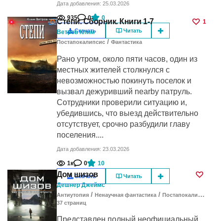
Дата добавления: 25.03.2026
935
0
0
Степи. Сборник. Книги 1-7
1
Скачать
Читать
Ветров Клим
/
Постапокалипсис
Фантастика
Рано утром, около пяти часов, один из
местных жителей столкнулся с
невозможностью покинуть поселок и
вызвал дежуривший nearby патруль.
Сотрудники проверили ситуацию и,
убедившись, что выезд действительно
отсутствует, срочно разбудили главу
поселения....
Дата добавления: 23.03.2026
1к
0
10
Дом шизов
Скачать
Читать
Дешнер Джеймс
/
/
/
Антиутопия
Ненаучная фантастика
Постапокалипсис
Ф
37
cтраниц
Представлен полный неофициальный