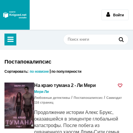
Войти
Постапокалипсис
Сортировать:
по новизне
по популярности
На краю тумана 2 - Ли Мери
Мери Ли
/
/
Любовные детективы
Постапокалипсис
Самиздат
116
cтраниц
Продолжение истории Алекс Брукс,
оказавшейся в эпицентре глобальной
катастрофы. После побега из
охваченного хаосом Дрим-Сити семья