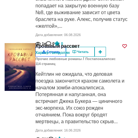
попадает на закрытую военную базу
№8, где выживание зависит от цвета
браслета на руке. Алекс, получив статус
«желтой»,...
Дата добавления: 06.08.2026
1к
0
0
Кровавый рассвет
Скачать
Читать
Харпер Гвендолин
/
Прочие любовные романы
Постапокалипсис
114
cтраниц
Кейтлин не ожидала, что деловая
поездка закончится крахом самолета и
началом зомби-апокалипсиса.
Потерянная и напуганная, она
встречает Джека Букера — циничного
экс-морпеха. Их союз рожден
отчаянием. Пока вокруг бродят
мертвецы, а правительство скрыв...
Дата добавления: 16.06.2026