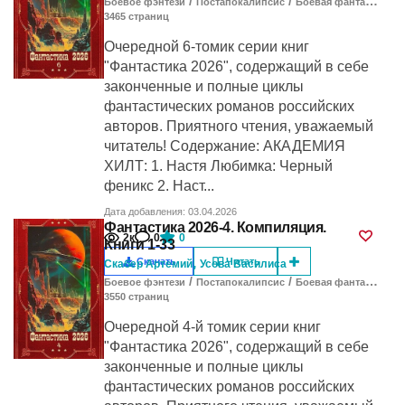
/
/
Боевое фэнтези
Постапокалипсис
Боевая фантастика
3465
cтраниц
Очередной 6-томик серии книг
"Фантастика 2026", содержащий в себе
законченные и полные циклы
фантастических романов российских
авторов. Приятного чтения, уважаемый
читатель! Содержание: АКАДЕМИЯ
ХИЛТ: 1. Настя Любимка: Черный
феникс 2. Наст...
Дата добавления: 03.04.2026
Фантастика 2026-4. Компиляция.
2к
0
0
Книги 1-33
,
Скачать
Читать
Скабер Артемий
Усова Василиса
/
/
Боевое фэнтези
Постапокалипсис
Боевая фантастика
3550
cтраниц
Очередной 4-й томик серии книг
"Фантастика 2026", содержащий в себе
законченные и полные циклы
фантастических романов российских