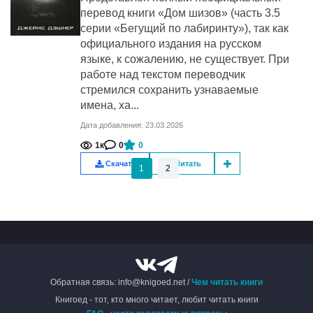
перевод книги «Дом шизов» (часть 3.5
серии «Бегущий по лабиринту»), так как
официального издания на русском
языке, к сожалению, не существует. При
работе над текстом переводчик
стремился сохранить узнаваемые
имена, ха...
Дата добавления: 23.03.2026
1к
0
0
Скачать
Читать
1
2
Обратная связь: info@knigoed.net /
Чем читать книги
Книгоед - тот, кто много читает, любит читать книги