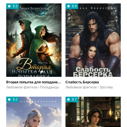
9.3
8.9
Вторая попытка для попаданки 2
Слабость Берсерка
Любовное фэнтези / Попаданцы
Любовное фэнтези / Эротика
9.2
8.7