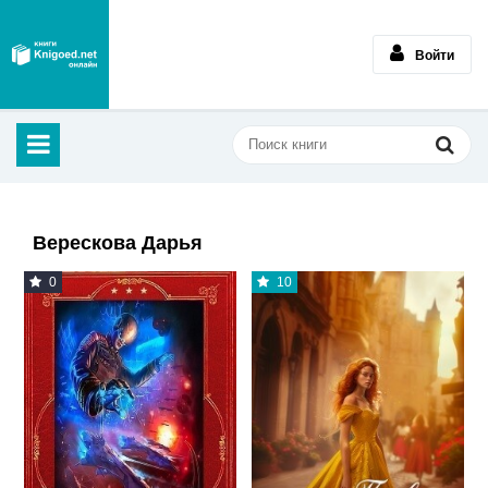
Войти
Верескова Дарья
0
10