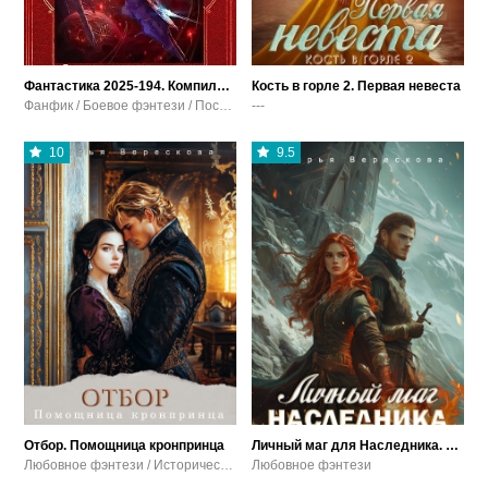
Фантастика 2025-194. Компиляция. Книги 1-27
Кость в горле 2. Первая невеста
Фанфик / Боевое фэнтези / Постапокалипсис / Боевая фантастика
---
10
9.5
Отбор. Помощница кронпринца
Личный маг для Наследника. Эхо погибшей цивилизации
Любовное фэнтези / Историческое фэнтези
Любовное фэнтези