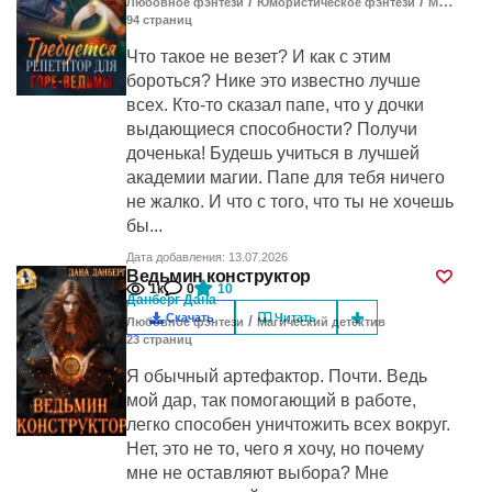
/
/
Любовное фэнтези
Юмористическое фэнтези
Магический детектив
94
cтраниц
Что такое не везет? И как с этим
бороться? Нике это известно лучше
всех. Кто-то сказал папе, что у дочки
выдающиеся способности? Получи
доченька! Будешь учиться в лучшей
академии магии. Папе для тебя ничего
не жалко. И что с того, что ты не хочешь
бы...
Дата добавления: 13.07.2026
Ведьмин конструктор
1к
0
10
Данберг Дана
Скачать
Читать
/
Любовное фэнтези
Магический детектив
23
cтраниц
Я обычный артефактор. Почти. Ведь
мой дар, так помогающий в работе,
легко способен уничтожить всех вокруг.
Нет, это не то, чего я хочу, но почему
мне не оставляют выбора? Мне