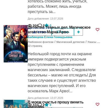
хотелось спокойно жить, учиться,
работать. Может, лишь иногда
преступать за...
Дата добавления: 13.07.2026
504
0
0
Детектив Тёмных дел. Магическое
агентство Марка Арво
Скачать
Читать
Бабинцева Елена Геннадьевна
/
/
Любовное фэнтези
Магический детектив
Ужасы / мистика
22
cтраниц
Небольшой город почти на окраине
империи подвергается ужасным
преступлениям с применением
магических заклинаний. Следователи
бессильны – магию не отследить! Для
таких случаев и существует агентство
магических преступлений. И его
основатель Марк Арво!...
Дата добавления: 13.07.2026
В моем счастье прошу винить
431
0
0
амнезию