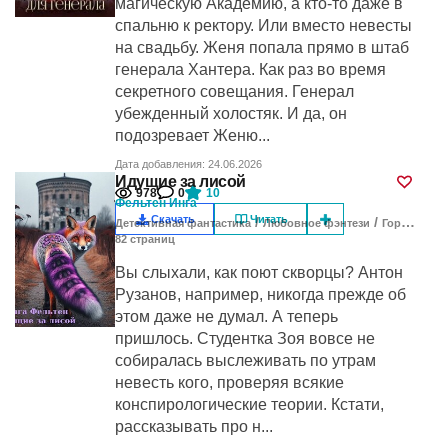
магическую Академию, а кто-то даже в
спальню к ректору. Или вместо невесты
на свадьбу. Женя попала прямо в штаб
генерала Хантера. Как раз во время
секретного совещания. Генерал
убежденный холостяк. И да, он
подозревает Женю...
Дата добавления: 24.06.2026
Идущие за лисой
978
0
10
Фельтен Инга
Скачать
Читать
/
/
Детективная фантастика
Любовное фэнтези
Городское фэнтези
82
cтраниц
Вы слыхали, как поют скворцы? Антон
Рузанов, например, никогда прежде об
этом даже не думал. А теперь
пришлось. Студентка Зоя вовсе не
собиралась выслеживать по утрам
невесть кого, проверяя всякие
конспирологические теории. Кстати,
рассказывать про н...