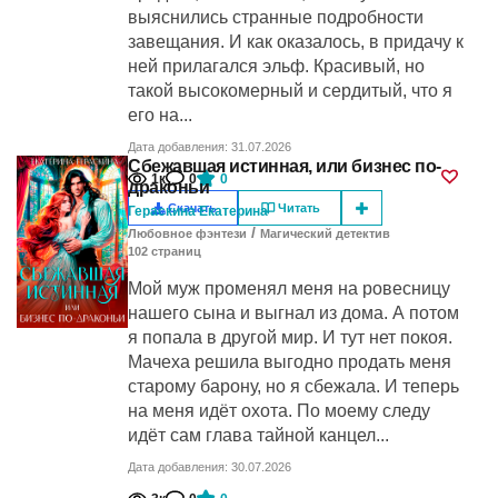
выяснились странные подробности
завещания. И как оказалось, в придачу к
ней прилагался эльф. Красивый, но
такой высокомерный и сердитый, что я
его на...
Дата добавления: 31.07.2026
Сбежавшая истинная, или бизнес по-
1к
0
0
драконьи
Скачать
Читать
Гераскина Екатерина
/
Любовное фэнтези
Магический детектив
102
cтраниц
Мой муж променял меня на ровесницу
нашего сына и выгнал из дома. А потом
я попала в другой мир. И тут нет покоя.
Мачеха решила выгодно продать меня
старому барону, но я сбежала. И теперь
на меня идёт охота. По моему следу
идёт сам глава тайной канцел...
Дата добавления: 30.07.2026