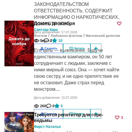
ЗАКОНОДАТЕЛЬСТВОМ
ОТВЕТСТВЕННОСТЬ. СОДЕРЖИТ
ИНФОРМАЦИЮ О НАРКОТИЧЕСКИХ,
Дожить до ноября
ПСИХОТРОПН...
Святова Кира
Дата добавления: 17.07.2026
/
/
Фэнтези
Любовное фэнтези
Магический детектив
1к
2
10
13
cтраниц
Скачать
Читать
Его цель — выживание. Будучи
единственным вампиром, он 50 лет
сотрудничает с людьми, заключив с
ними мирный союз. Она — хочет найти
свою сестру, и ни одно препятствие ее
не остановит. Даже страх перед
монстром....
Дата добавления: 15.07.2026
260
0
0
Скачать
Читать
Требуется репетитор для горе-
1
ведьмы
Фирст Наталья