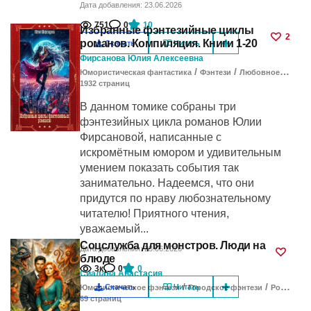
Дата добавления: 23.06.2026
751
0
10
Избранные фэнтезийные циклы
2
романов. Компиляция. Книги 1-20
Скачать
Читать
Фирсанова Юлия Алексеевна
/
/
Юмористическая фантастика
Фэнтези
Любовное фэнтези
1932
cтраниц
В данном томике собраны три
фэнтезийных цикла романов Юлии
Фирсановой, написанные с
искромётным юмором и удивительным
умением показать события так
занимательно. Надеемся, что они
придутся по нраву любознательному
читателю! Приятного чтения,
уважаемый...
Соцслужба для монстров. Люди на
Дата добавления: 23.06.2026
блюде
3к
0
0
Сиалана Анастасия
/
/
Скачать
Читать
Юмористическое фэнтези
Городское фэнтези
Романтическое фэнтези
69
cтраниц