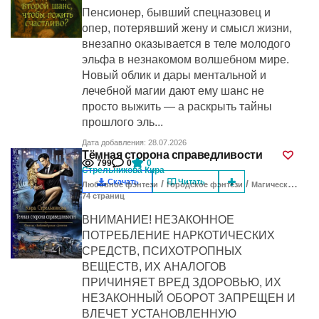
Пенсионер, бывший спецназовец и
опер, потерявший жену и смысл жизни,
внезапно оказывается в теле молодого
эльфа в незнакомом волшебном мире.
Новый облик и дары ментальной и
лечебной магии дают ему шанс не
просто выжить — а раскрыть тайны
прошлого эль...
Дата добавления: 28.07.2026
Тёмная сторона справедливости
799
0
0
Стрельникова Кира
Скачать
Читать
/
/
Любовное фэнтези
Городское фэнтези
Магический детектив
74
cтраниц
ВНИМАНИЕ! НЕЗАКОННОЕ
ПОТРЕБЛЕНИЕ НАРКОТИЧЕСКИХ
СРЕДСТВ, ПСИХОТРОПНЫХ
ВЕЩЕСТВ, ИХ АНАЛОГОВ
ПРИЧИНЯЕТ ВРЕД ЗДОРОВЬЮ, ИХ
НЕЗАКОННЫЙ ОБОРОТ ЗАПРЕЩЕН И
ВЛЕЧЕТ УСТАНОВЛЕННУЮ