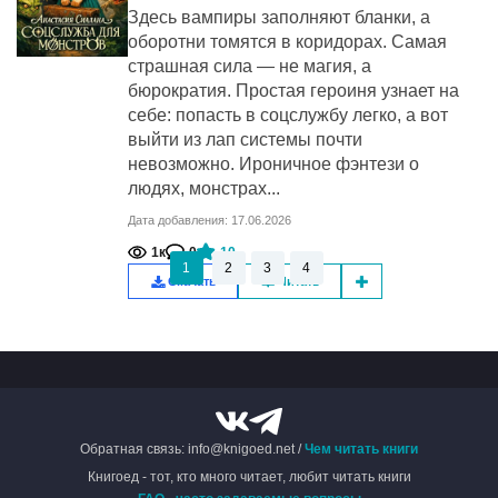
Здесь вампиры заполняют бланки, а
оборотни томятся в коридорах. Самая
страшная сила — не магия, а
бюрократия. Простая героиня узнает на
себе: попасть в соцслужбу легко, а вот
выйти из лап системы почти
невозможно. Ироничное фэнтези о
людях, монстрах...
Дата добавления: 17.06.2026
1к
0
10
1
2
3
4
Скачать
Читать
Обратная связь: info@knigoed.net /
Чем читать книги
Книгоед - тот, кто много читает, любит читать книги