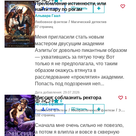
3к
0
0
Преломление истинности, или
Скачать
Читать
найти пару по рогам
Альвара Гаал
/
Любовное фэнтези
Магический детектив
87
cтраниц
Меня пригласили стать новым
мастером двусущим академии
Аэлиты’ог довольно пикантным образом
— ухватившись за пятую точку. Вот
только я не предполагала, что таким
образом окажусь втянута в
расследование «проклятия» академии.
Попасть под подозрения неп...
Дата добавления: 29.07.2026
Миссия: соблазнить ректора
1
2к
0
0
Летова Ефимия
Скачать
Читать
/
/
Любовное фэнтези
Юмористическое фэнтези
Эротическое фэнтези
132
cтраниц
Сначала мне очень сильно не повезло,
а потом я влипла и вовсе в скверную