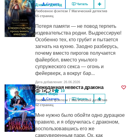
Скачать
Читать
Дэвлин Джейд
/
Любовное фэнтези
Магический детектив
65
cтраниц
Потеря памяти — не повод терпеть
издевательства родни. Выдрессирую!
Особенно тех, кто грубит и пытается
загнать на кухню. Заодно разберусь,
почему вместо пирогов получается
файербол, вместо унылого
супружеского секса — огонь и
фейерверк, а вокруг бар...
Дата добавления: 26.06.2026
Нежеланная невеста дракона
1к
0
10
Вишес Мира
Скачать
Читать
/
Любовное фэнтези
Магический детектив
62
cтраниц
Мне нужно было обойти одно дурацкое
правило, и я обручилась с драконом,
воспользовавшись его же
самоуверенным пари. Ох, как