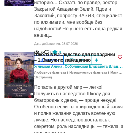
историю… Сказать по правде, ректор
Закрытой Академии Зелий, Ядов и
Заклятий, попросту ЗАЗЯЗ, специалист
по алхимагии, мне вообще без
надобности! Но у него есть одна редкая
вещиц...
Дата добавления: 28.07.2026
2к
0
0
Школа в наследство для попаданки
– 1. Замуж по завещанию
Скачать
Читать
,
Углицкая Алина
Соболянская Елизавета Владимировна
/
/
Любовное фэнтези
Историческое фэнтези
Магический детектив
16
cтраниц
Попасть в другой мир — легко!
Получить в наследство Школу для
благородных девиц — проще некуда!
Особенно если ты прирожденный завуч
и полна желания сделать вселенную
лучше. Но наследство досталось с
секретом, роль наследницы — тяжела, а
под ногами кр...