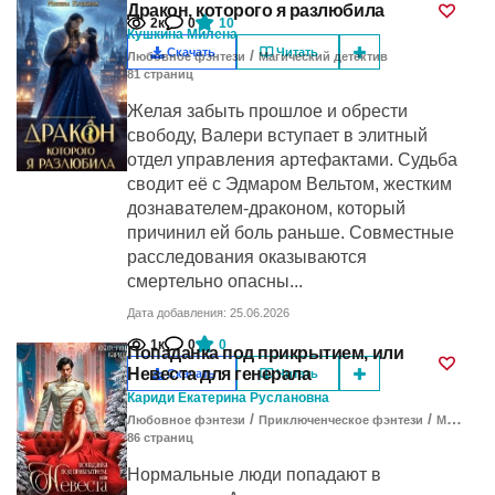
Дракон, которого я разлюбила
2к
0
10
Кушкина Милена
Скачать
Читать
/
Любовное фэнтези
Магический детектив
81
cтраниц
Желая забыть прошлое и обрести
свободу, Валери вступает в элитный
отдел управления артефактами. Судьба
сводит её с Эдмаром Вельтом, жестким
дознавателем-драконом, который
причинил ей боль раньше. Совместные
расследования оказываются
смертельно опасны...
Дата добавления: 25.06.2026
1к
0
0
Попаданка под прикрытием, или
Невеста для генерала
Скачать
Читать
Кариди Екатерина Руслановна
/
/
Любовное фэнтези
Приключенческое фэнтези
Магический детектив
86
cтраниц
Нормальные люди попадают в