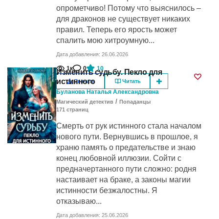
опрометчиво! Потому что выяснилось –
для драконов не существует никаких
правил. Теперь его ярость может
спалить мою хитроумную...
Дата добавления: 26.06.2026
1к
0
10
Изменить судьбу. Пекло для
истинного
Скачать
Читать
Буланова Наталья Александровна
/
Магический детектив
Попаданцы
171
cтраниц
Смерть от рук истинного стала началом
нового пути. Вернувшись в прошлое, я
храню память о предательстве и знаю
конец любовной иллюзии. Сойти с
предначертанного пути сложно: родня
настаивает на браке, а законы магии
истинности безжалостны. Я
отказываю...
Дата добавления: 25.06.2026