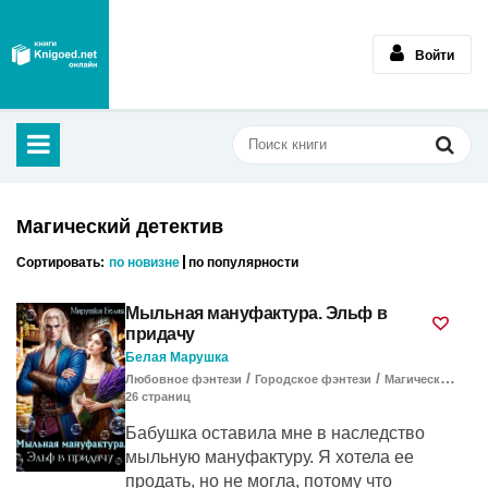
Войти
Магический детектив
Сортировать:
по новизне
по популярности
Мыльная мануфактура. Эльф в
придачу
Белая Марушка
/
/
Любовное фэнтези
Городское фэнтези
Магический детектив
26
cтраниц
Бабушка оставила мне в наследство
мыльную мануфактуру. Я хотела ее
продать, но не могла, потому что