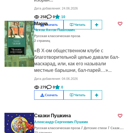
Дата добавления: 24.06.2026
258
0
10
Маска
Скачать
Читать
Чехов Антон Павлович
Русская классическая проза
2
cтраниц
«В Х-ом общественном клубе с
благотворительной целью давали бал-
маскарад, или, как его называли
местные барышни, бал-парей…»...
Дата добавления: 04.06.2026
279
0
0
Скачать
Читать
Сказки Пушкина
Александр Сергеевич Пушкин
/
/
/
Русская классическая проза
Детские стихи
Сказки
Детс
73
cтраниц