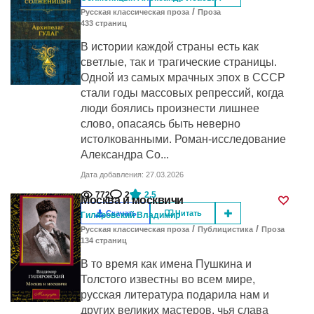
/
Русская классическая проза
Проза
433
cтраниц
В истории каждой страны есть как
светлые, так и трагические страницы.
Одной из самых мрачных эпох в СССР
стали годы массовых репрессий, когда
люди боялись произнести лишнее
слово, опасаясь быть неверно
истолкованными. Роман-исследование
Александра Со...
Дата добавления: 27.03.2026
772
2
2.5
Москва и москвичи
Скачать
Читать
Гиляровский Владимир
/
/
Русская классическая проза
Публицистика
Проза
134
cтраниц
В то время как имена Пушкина и
Толстого известны во всем мире,
русская литература подарила нам и
других великих мастеров, чья слава