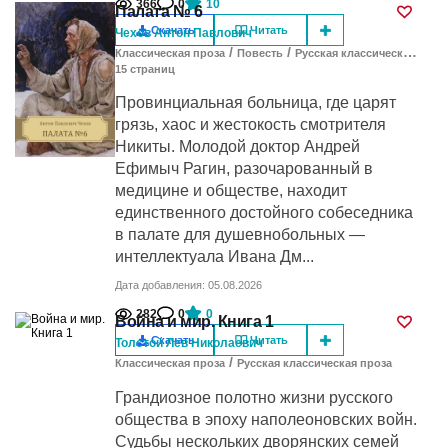
366
0
10
Палата № 6
Скачать
Читать
Чехов Антон Павлович
/
/
Классическая проза
Повесть
Русская классическая проза
15
cтраниц
Провинциальная больница, где царят
грязь, хаос и жестокость смотрителя
Никиты. Молодой доктор Андрей
Ефимыч Рагин, разочарованный в
медицине и обществе, находит
единственного достойного собеседника
в палате для душевнобольных —
интеллектуала Ивана Дм...
Дата добавления: 05.08.2026
282
0
0
Война и мир. Книга 1
Скачать
Читать
Толстой Лев Николаевич
/
Классическая проза
Русская классическая проза
Грандиозное полотно жизни русского
общества в эпоху наполеоновских войн.
Судьбы нескольких дворянских семей