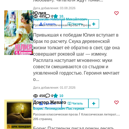
Дата добавления: 03.08.2026
Юлия
485
0
10
Карамзин Николай Михайлович
Скачать
Читать
/
Русская классическая проза
Проза
Привыкшая к победам Юлия вступает в
брак по расчету. Скука деревенской
жизни толкает её обратно в свет, где она
совершает роковой шаг — измену.
Расплата наступает мгновенно: муки
совести смешиваются со стыдом и
уязвленной гордостью. Героиня мечтает
о...
Дата добавления: 01.07.2026
456
0
10
Доктор Живаго
Скачать
Читать
Борис Леонидович Пастернак
/
Русская классическая проза
Классическая литература
205
cтраниц
Борис Пастернак писал роман десять