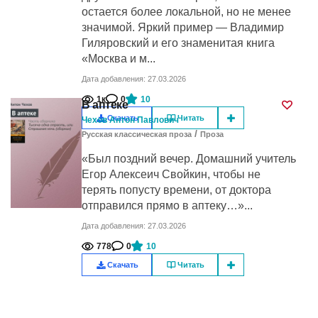
остается более локальной, но не менее
значимой. Яркий пример — Владимир
Гиляровский и его знаменитая книга
«Москва и м...
Дата добавления: 27.03.2026
1к
0
10
В аптеке
Скачать
Читать
Чехов Антон Павлович
/
Русская классическая проза
Проза
«Был поздний вечер. Домашний учитель
Егор Алексеич Свойкин, чтобы не
терять попусту времени, от доктора
отправился прямо в аптеку…»...
Дата добавления: 27.03.2026
778
0
10
Скачать
Читать