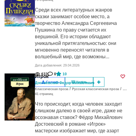
Среди всех литературных жанров
сказки занимают особое место, а
творчество Александра Сергеевича
Пушкина по праву считается их
вершиной. Его истории обладают
уникальной притягательностью: они
мгновенно переносят читателя в
волшебный мир, где возможны...
Дата добавления: 29.04.2026
633
0
10
Игрок
Скачать
Читать
Достоевский Федор Михайлович
/
/
Классическая проза
Русская классическая проза
Проза
41
cтраниц
Что происходит, когда человек заходит
слишком далеко в своей игре, даже не
осознавая ставок? Фёдор Михайлович
Достоевский в романе «Игрок»
мастерски изображает мир, где азарт