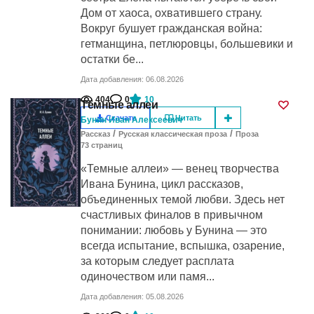
Дом от хаоса, охватившего страну.
Вокруг бушует гражданская война:
гетманщина, петлюровцы, большевики и
остатки бе...
Дата добавления: 06.08.2026
404
0
10
Тёмные аллеи
Скачать
Читать
Бунин Иван Алексеевич
/
/
Рассказ
Русская классическая проза
Проза
73
cтраниц
«Темные аллеи» — венец творчества
Ивана Бунина, цикл рассказов,
объединенных темой любви. Здесь нет
счастливых финалов в привычном
понимании: любовь у Бунина — это
всегда испытание, вспышка, озарение,
за которым следует расплата
одиночеством или памя...
Дата добавления: 05.08.2026