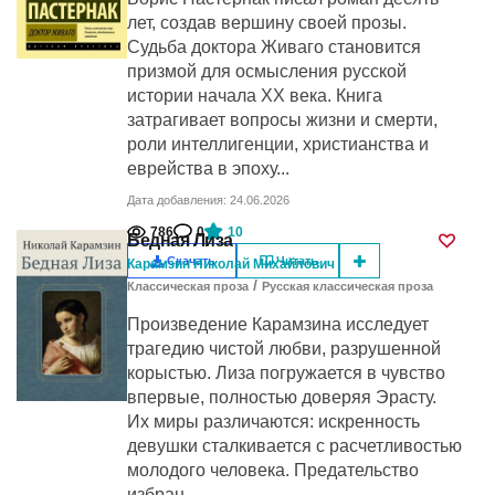
лет, создав вершину своей прозы.
Судьба доктора Живаго становится
призмой для осмысления русской
истории начала XX века. Книга
затрагивает вопросы жизни и смерти,
роли интеллигенции, христианства и
еврейства в эпоху...
Дата добавления: 24.06.2026
786
0
10
Бедная Лиза
Скачать
Читать
Карамзин Николай Михайлович
/
Классическая проза
Русская классическая проза
Произведение Карамзина исследует
трагедию чистой любви, разрушенной
корыстью. Лиза погружается в чувство
впервые, полностью доверяя Эрасту.
Их миры различаются: искренность
девушки сталкивается с расчетливостью
молодого человека. Предательство
избран...