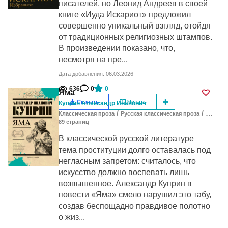
писателей, но Леонид Андреев в своей
книге «Иуда Искариот» предложил
совершенно уникальный взгляд, отойдя
от традиционных религиозных штампов.
В произведении показано, что,
несмотря на пре...
Дата добавления: 06.03.2026
636
0
0
Яма
Скачать
Читать
Куприн Александр Иванович
/
/
Классическая проза
Русская классическая проза
Проза
89
cтраниц
В классической русской литературе
тема проституции долго оставалась под
негласным запретом: считалось, что
искусство должно воспевать лишь
возвышенное. Александр Куприн в
повести «Яма» смело нарушил это табу,
создав беспощадно правдивое полотно
о жиз...