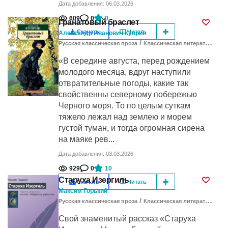
Дата добавления: 06.03.2026
609
0
0
Гранатовый браслет
Скачать
Читать
Александр Иванович Куприн
/
Русская классическая проза
Классическая литература
«В середине августа, перед рождением
молодого месяца, вдруг наступили
отвратительные погоды, какие так
свойственны северному побережью
Черного моря. То по целым суткам
тяжело лежал над землею и морем
густой туман, и тогда огромная сирена
на маяке рев...
Дата добавления: 03.03.2026
929
0
10
Старуха Изергиль
Скачать
Читать
Максим Горький
/
Русская классическая проза
Классическая литература
Cвой знаменитый рассказ «Старуха