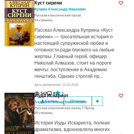
Куст сирени
Куприн Александр Иванович
Русская классическая проза
14
cтраниц
Рассказ Александра Куприна «Куст
сирени» — трогательная история о
настоящей супружеской любви и
готовности ради близкого на любые
жертвы. Главный герой, офицер
Николай Алмазов, стоит на пороге
мечты: поступление в Академию
генштаба. Однако строгий пр...
Дата добавления: 10.03.2026
542
0
5
Иуда Искариот
Скачать
Читать
Андреев Леонид Николаевич
/
Русская классическая проза
Проза
20
cтраниц
История Иуды Искариота, полная
драматизма, вдохновляла многих