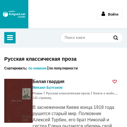
Войти
Русская классическая проза
Сортировать:
по новизне
по популярности
Белая гвардия
Михаил Булгаков
/
/
/
Роман
Русская классическая проза
Книги о войне
Клас
131
cтраниц
В заснеженном Киеве конца 1918 года
рушится старый мир. Полковник
Алексей Турбин, его брат Николай и
сестра Елена пытаются уберечь свой