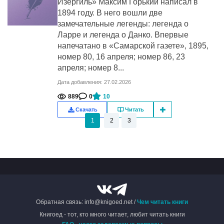
Изергиль» Максим Горький написал в
1894 году. В него вошли две
замечательные легенды: легенда о
Ларре и легенда о Данко. Впервые
напечатано в «Самарской газете», 1895,
номер 80, 16 апреля; номер 86, 23
апреля; номер 8...
Дата добавления: 27.02.2026
889
0
10
Скачать
Читать
1
2
3
Обратная связь: info@knigoed.net /
Чем читать книги
Книгоед - тот, кто много читает, любит читать книги