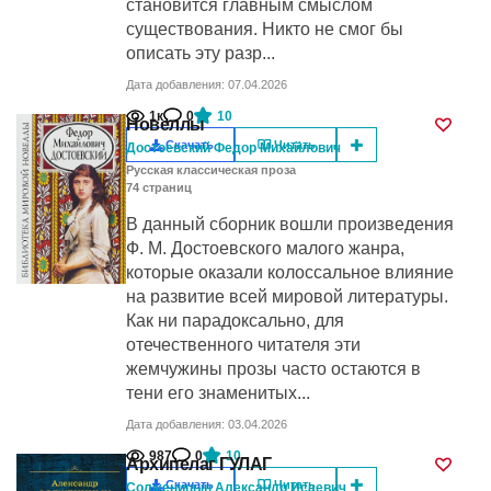
становится главным смыслом
существования. Никто не смог бы
описать эту разр...
Дата добавления: 07.04.2026
1к
0
10
Новеллы
Скачать
Читать
Достоевский Федор Михайлович
Русская классическая проза
74
cтраниц
В данный сборник вошли произведения
Ф. М. Достоевского малого жанра,
которые оказали колоссальное влияние
на развитие всей мировой литературы.
Как ни парадоксально, для
отечественного читателя эти
жемчужины прозы часто остаются в
тени его знаменитых...
Дата добавления: 03.04.2026
987
0
10
Архипелаг ГУЛАГ
Скачать
Читать
Солженицын Александр Исаевич