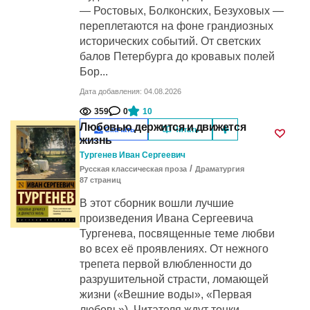
— Ростовых, Болконских, Безуховых —
переплетаются на фоне грандиозных
исторических событий. От светских
балов Петербурга до кровавых полей
Бор...
Дата добавления: 04.08.2026
359
0
10
Любовью держится и движется
Скачать
Читать
жизнь
Тургенев Иван Сергеевич
/
Русская классическая проза
Драматургия
87
cтраниц
В этот сборник вошли лучшие
произведения Ивана Сергеевича
Тургенева, посвященные теме любви
во всех её проявлениях. От нежного
трепета первой влюбленности до
разрушительной страсти, ломающей
жизни («Вешние воды», «Первая
любовь»). Читателя ждут тонки...