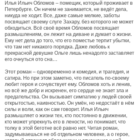
Илья Ильич Обломов – помещик, который проживает в
Петербурге. Он ничем не занимается, не ведёт дела,
никуда не ходит. Все, даже самые мелкие, заботы
посвящает своему слуге Захару, без которого не может
обходиться. Всё своё время Обломов посвящает
размышлениям, он лежит на диване и думает о жизни.
Ему нет дела до того, что его поместье терпит убытки,
что там нет никакого порядка. Даже любовь к
прекрасной девушке Ольге лишь ненадолго заставляет
его очнуться ото сна…
Этот роман – одновременно и комедия, и трагедия, и
сатира. Но при этом заметно, что писатель по-своему
любит героя и сочувствует ему. Обломов хоть и ленив,
но всё же добр и искренен, его сердце не знает зла и
предательства. Он вызывает симпатию у людей своей
открытостью, наивностью. Он умён, но недостаёт в нём
силы и воли, как он сам говорит. Илья Ильич
размышляет о жизни тех, кто постоянно в движении,
кто может упрекнуть его в лености, но понимает, что
толку в этой беготне всё равно нет. Читая роман,
задумываешься не об отдельном человеке, а о герое,