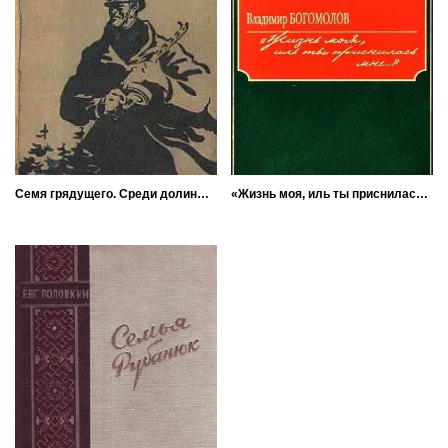
Семя грядущего. Среди долины ровныя… На краю света
«Жизнь моя, иль ты приснилась мне...»(Роман в документах)