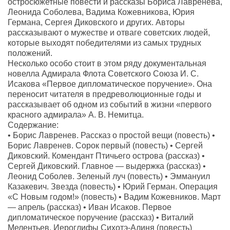
остросюжетные повести и рассказы Бориса Лавренева,
Леонида Соболева, Вадима Кожевникова, Юрия
Германа, Сергея Диковского и других. Авторы
рассказывают о мужестве и отваге советских людей,
которые выходят победителями из самых трудных
положений.
Несколько особо стоит в этом ряду документальная
новелла Адмирала Флота Советского Союза И. С.
Исакова «Первое дипломатическое поручение». Она
переносит читателя в предреволюционные годы и
рассказывает об одном из событий в жизни «первого
красного адмирала» А. В. Немитца.
Содержание:
• Борис Лавренев. Рассказ о простой вещи (повесть) •
Борис Лавренев. Сорок первый (повесть) • Сергей
Диковский. Комендант Птичьего острова (рассказ) •
Сергей Диковский. Главное — выдержка (рассказ) •
Леонид Соболев. Зеленый луч (повесть) • Эммануил
Казакевич. Звезда (повесть) • Юрий Герман. Операция
«С Новым годом!» (повесть) • Вадим Кожевников. Март
— апрель (рассказ) • Иван Исаков. Первое
дипломатическое поручение (рассказ) • Виталий
Мелентьев. Иероглифы Сихотэ-Алиня (повесть)