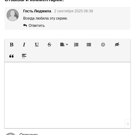
Гость Людмила
2 сентября 2025 06:38
Всегда любила эту серию.
Ответить
Полужирный
Курсив
Подчеркнутый
Зачеркнутый
Выравнивание
Нумерованный список
Маркированный список
Вставить смайли
Вставка ск
Вставка цитаты
Вставка спойлера
0
Отправить