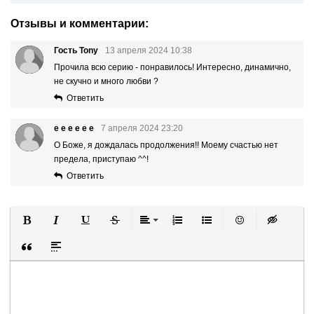
Отзывы и комментарии:
Гость Tony
13 апреля 2024 10:38
Прочила всю серию - понравилось! Интересно, динамично,
не скучно и много любви ?
Ответить
е е е е е е
7 апреля 2024 23:20
О Боже, я дождалась продолжения!! Моему счастью нет
предела, приступаю ^^!
Ответить
Полужирный
Курсив
Подчеркнутый
Зачеркнутый
Выравнивание
Нумерованный список
Маркированный список
Вставить смайли
Вставка ск
Вставка цитаты
Вставка спойлера