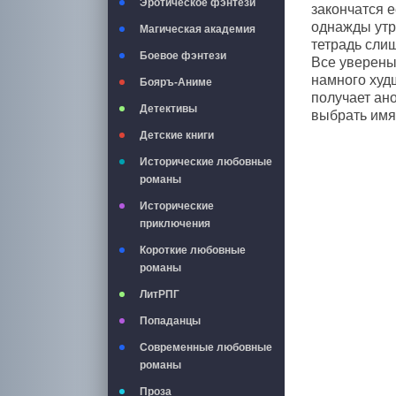
Эротическое фэнтези
закончатся 
однажды утр
Магическая академия
тетрадь слиш
Боевое фэнтези
Все уверены,
намного худш
Бояръ-Аниме
получает ано
Детективы
выбрать имя 
Детские книги
Исторические любовные
романы
Исторические
приключения
Короткие любовные
романы
ЛитРПГ
Попаданцы
Современные любовные
романы
Проза