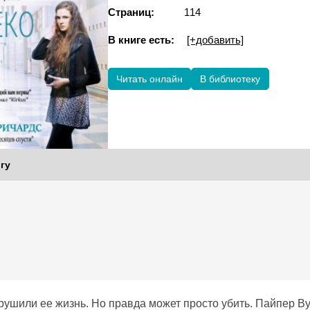
Страниц:
114
В книге есть:
[+добавить]
Читать онлайн
В библиотеку
гу
рушили ее жизнь. Но правда может просто убить. Пайпер Ву