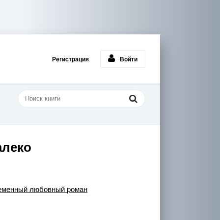
Регистрация
Войти
алеко
еменный любовный роман