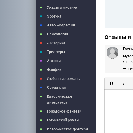
Ужасы и мистика
Эротика
Автобиография
Психология
Отзывы и 
Эзотерика
Гость
Триллеры
Мутор
Авторы
Я пер
От
Фанфик
Любовные романы
Серии книг
Полужирны
Курси
Классическая
литература
Городское фэнтези
Готический роман
Историческое фэнтези