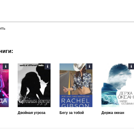
ить
ниги:
Двойная угроза
Бегу за тобой
Держа океан