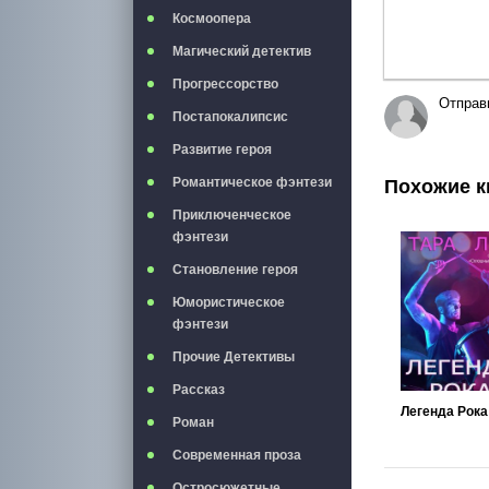
Космоопера
Магический детектив
Прогрессорство
Отправ
Постапокалипсис
Развитие героя
Романтическое фэнтези
Похожие к
Приключенческое
фэнтези
Становление героя
Юмористическое
фэнтези
Прочие Детективы
Рассказ
Легенда Рока
Роман
Современная проза
Остросюжетные