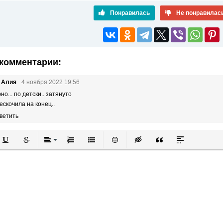
Понравилась
Не понравилас
комментарии:
 Алия
4 ноября 2022 19:56
но... по детски.. затянуто
ескочила на конец..
ветить
й
в
Подчеркнутый
Зачеркнутый
Выравнивание
Нумерованный список
Маркированный список
Вставить смайлик
Вставка скрытого текста
Вставка цитаты
Вставка спой