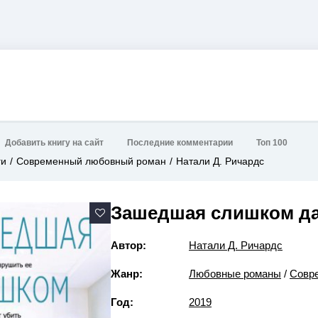
Добавить книгу на сайт
Последние комментарии
Топ 100
ги
Современный любовный роман
Натали Д. Ричардс
Зашедшая слишком д
Автор:
Натали Д. Ричардс
Жанр:
Любовные романы
/
Совр
Год:
2019