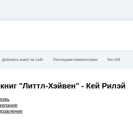
Добавить книгу на сайт
Последние комментарии
Топ 100
книг "Литтл-Хэйвен" - Кей Рилэй
ложь
желание
правление