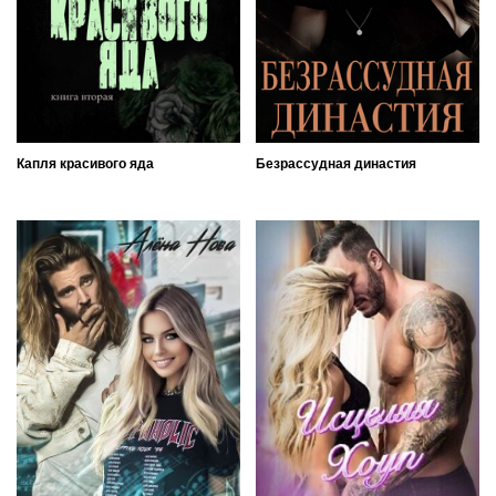
Капля красивого яда
Безрассудная династия