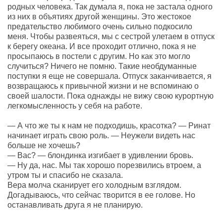
родных человека. Так думала я, пока не застала одного
из них в объятиях другой женщины. Это жестокое
предательство любимого очень сильно подкосило
меня. Чтобы развеяться, мы с сестрой улетаем в отпуск
к берегу океана. И все проходит отлично, пока я не
просыпаюсь в постели с другим. Но как это могло
случиться? Ничего не помню. Такие необдуманные
поступки я еще не совершала. Отпуск заканчивается, я
возвращаюсь к привычной жизни и не вспоминаю о
своей шалости. Пока однажды не вижу свою курортную
легкомысленность у себя на работе.
— А что же ты к нам не подходишь, красотка? — Ринат
начинает играть свою роль. — Неужели видеть нас
больше не хочешь?
— Вас? — блондинка изгибает в удивлении бровь.
— Ну да, нас. Мы так хорошо порезвились втроем, а
утром ты и спасибо не сказала.
Вера молча сканирует его холодным взглядом.
Догадываюсь, что сейчас творится в ее голове. Но
останавливать друга я не планирую.