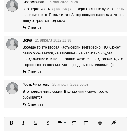
СолоМонова
16 мая 2022 19:28
Это перва часть серии. Вторая "Вера.Сильные чувства" есть
на литмаркете. Я там читаю. Автор сегодня написала, что на
книгу откроется подписка.
Ответить
Bolva
25 апреля 2022 22:38
Вообще то это вторая часть серии. Интересно. НО! Сюжет
резко обрывается, не закончен и не написано - будет
продолжение или нет. Странно. Хочется предположить, что
в процессе написания. Автор, поделитесь планами :-))
Ответить
Гость Читатель
25 апреля 2022 09:03
Это первая книга серии. В конце книги сюжет резко
обрывается
Ответить
Полужирный
Курсив
Подчеркнутый
Зачеркнутый
Выравнивание
Нумерованный список
Маркированный список
Вставить смайли
Вставка ск