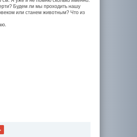
5 см. Я уже и не помню сколько именно.
мерти? Будем ли мы проходить нашу
ловеком или станем животным? Что из
аю.
ь