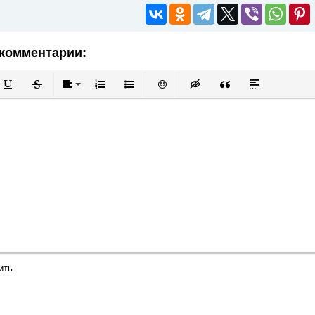
комментарии:
й
в
Подчеркнутый
Зачеркнутый
Выравнивание
Нумерованный список
Маркированный список
Вставить смайлик
Вставка скрытого текста
Вставка цитаты
Вставка спой
ить