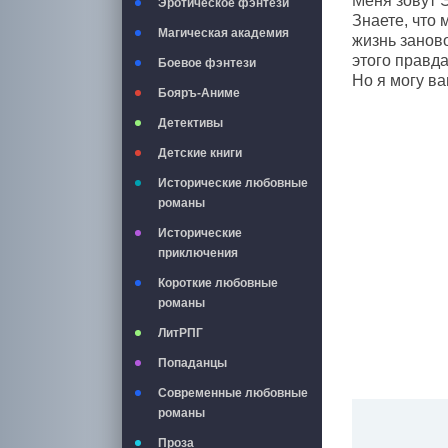
Меня зовут Э
Эротическое фэнтези
Знаете, что 
Магическая академия
жизнь занов
этого правда
Боевое фэнтези
Но я могу в
Бояръ-Аниме
Детективы
Детские книги
Исторические любовные
романы
Исторические
приключения
Короткие любовные
романы
ЛитРПГ
Попаданцы
Современные любовные
романы
Проза