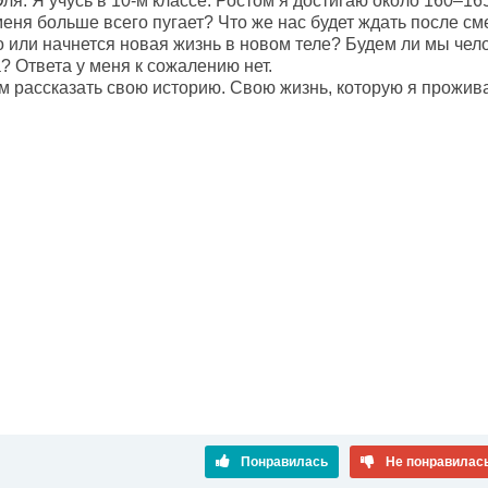
ля. Я учусь в 10-м классе. Ростом я достигаю около 160–16
меня больше всего пугает? Что же нас будет ждать после с
о или начнется новая жизнь в новом теле? Будем ли мы че
? Ответа у меня к сожалению нет.
ам рассказать свою историю. Свою жизнь, которую я прожив
Понравилась
Не понравилас