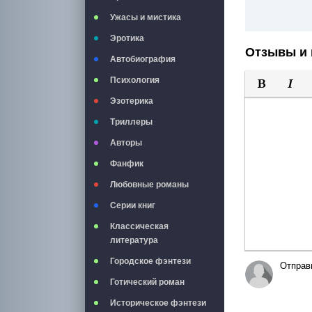
Ужасы и мистика
Эротика
Отзывы и 
Автобиография
Психология
Полужирны
Курси
Эзотерика
Триллеры
Авторы
Фанфик
Любовные романы
Серии книг
Классическая
литература
Городское фэнтези
Отправ
Готический роман
Историческое фэнтези