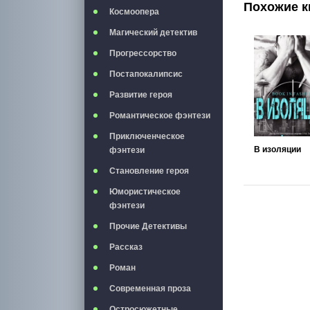
Похожие к
Космоопера
Магический детектив
Прогрессорство
Постапокалипсис
Развитие героя
Романтическое фэнтези
Приключенческое
В изоляции
фэнтези
Становление героя
Юмористическое
фэнтези
Прочие Детективы
Рассказ
Роман
Современная проза
Остросюжетные