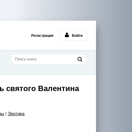
Регистрация
Войти
нь святого Валентина
ны
/
Эротика