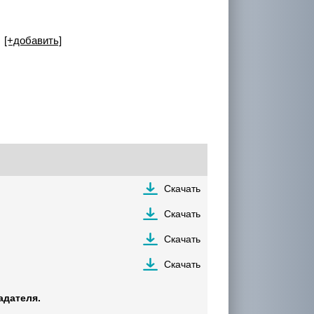
а
[+добавить]
Скачать
Скачать
Скачать
Скачать
адателя.