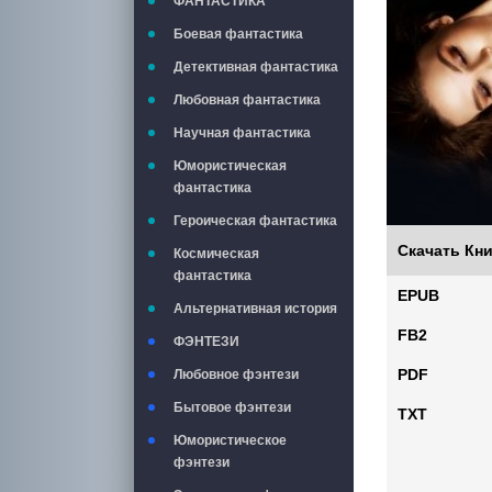
ФАНТАСТИКА
Боевая фантастика
Детективная фантастика
Любовная фантастика
Научная фантастика
Юмористическая
фантастика
Героическая фантастика
Скачать Кни
Космическая
фантастика
EPUB
Альтернативная история
FB2
ФЭНТЕЗИ
PDF
Любовное фэнтези
Бытовое фэнтези
TXT
Юмористическое
фэнтези