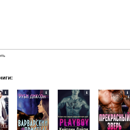
ить
ниги: