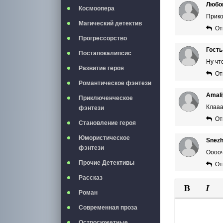
Любо
Космоопера
Прико
Магический детектив
От
Прогрессорство
Гость
Постапокалипсис
Ну чт
Развитие героя
От
Романтическое фэнтези
Amali
Приключенческое
Клааа
фэнтези
От
Становление героя
Юмористическое
Snez
фэнтези
Ооооч
Прочие Детективы
От
Рассказ
Роман
Полужирны
Курси
Современная проза
Остросюжетные