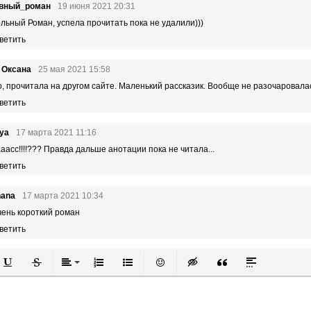
вный_роман
19 июня 2021 20:31
льный Роман, успела прочитать пока не удалили)))
ветить
 Оксана
25 мая 2021 15:58
о, прочитала на другом сайте. Маленький рассказик. Вообще не разочаровалась
ветить
ya
17 марта 2021 11:16
аасс!!!!??? Правда дальше анотации пока не читала...
ветить
hana
17 марта 2021 10:34
ень короткий роман
ветить
й
в
Подчеркнутый
Зачеркнутый
Выравнивание
Нумерованный список
Маркированный список
Вставить смайлик
Вставка скрытого текста
Вставка цитаты
Вставка спой