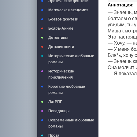
Эротическое фэнтези
Аннотация:
Магическая академия
— Знаешь, мы
болтаем о с
Боевое фэнтези
увидим, ты у
Бояръ-Аниме
Миша смотр
Это настоящ
Детективы
— Хочу, — н
Детские книги
— У меня бо
Бля*ь, хочу 
Исторические любовные
— Знаешь как
романы
Она молчит 
Исторические
— Я показал 
приключения
Короткие любовные
романы
ЛитРПГ
Попаданцы
Современные любовные
романы
Проза