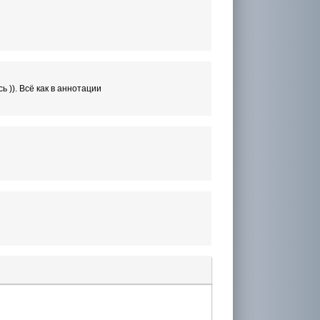
 )). Всё как в аннотации
лера