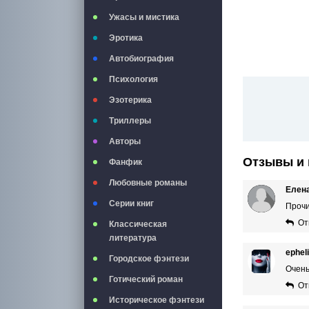
Ужасы и мистика
Эротика
Автобиография
Психология
Эзотерика
Триллеры
Авторы
Отзывы и 
Фанфик
Любовные романы
Елена
Серии книг
Прочи
От
Классическая
литература
ephel
Городское фэнтези
Очень
Готический роман
От
Историческое фэнтези