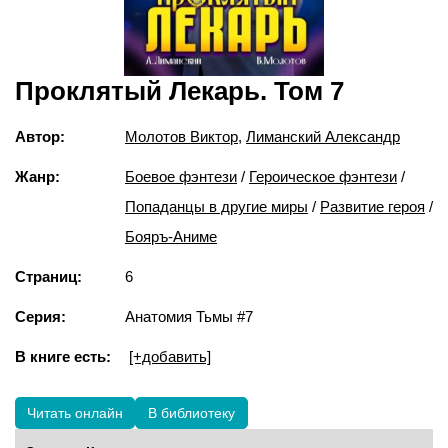
Проклятый Лекарь. Том 7
Автор:
Молотов Виктор
,
Лиманский Александр
Жанр:
Боевое фэнтези
/
Героическое фэнтези
/
Попаданцы в другие миры
/
Развитие героя
/
Бояръ-Аниме
Страниц:
6
Серия:
Анатомия Тьмы #7
В книге есть:
[+добавить]
Читать онлайн
В библиотеку