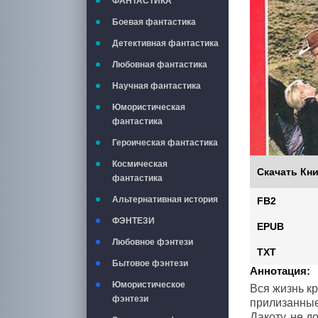
ФАНТАСТИКА
Боевая фантастика
Детективная фантастика
Любовная фантастика
Научная фантастика
Юмористическая
фантастика
Героическая фантастика
Космическая
Скачать Кни
фантастика
Альтернативная история
FB2
ФЭНТЕЗИ
EPUB
Любовное фэнтези
TXT
Бытовое фэнтези
Аннотация:
Юмористическое
Вся жизнь к
фэнтези
прилизанные
Дакоту, не 