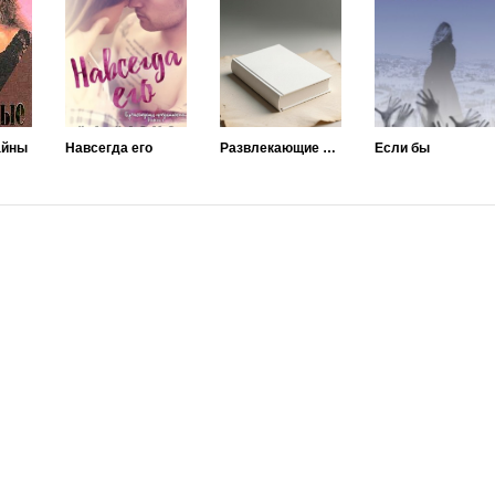
айны
Навсегда его
Развлекающие толпу
Если бы