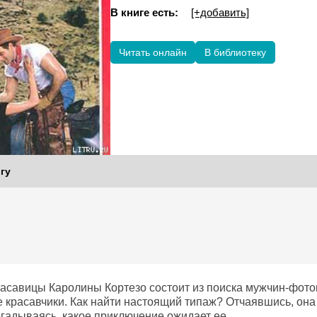
В книге есть:
[+добавить]
Читать онлайн
В библиотеку
гу
расавицы Каролины Кортезо состоит из поиска мужчин-фот
 красавчики. Как найти настоящий типаж? Отчаявшись, он
догадываясь, какое приключение ожидает ее…