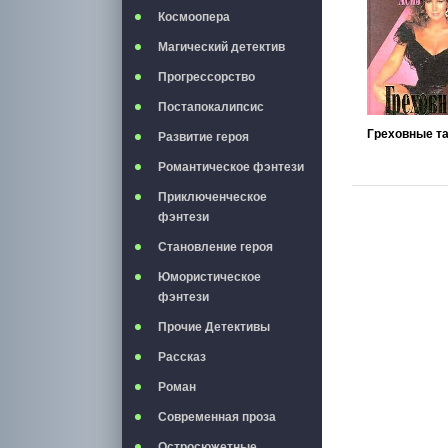
Космоопера
Магический детектив
Прогрессорство
Постапокалипсис
Греховные т
Развитие героя
Романтическое фэнтези
Приключенческое
фэнтези
Становление героя
Юмористическое
фэнтези
Прочие Детективы
Рассказ
Роман
Современная проза
Остросюжетные