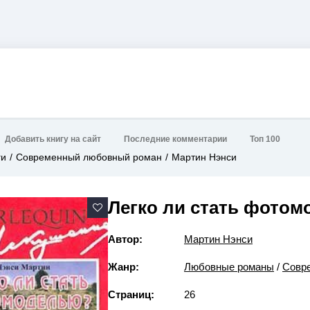
Добавить книгу на сайт
Последние комментарии
Топ 100
ги
Современный любовный роман
Мартин Нэнси
Легко ли стать фото
Автор:
Мартин Нэнси
Жанр:
Любовные романы
/
Совр
Страниц:
26