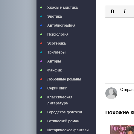
Ужасы и мистика
Эротика
Полужирны
Курси
Автобиография
Психология
Эзотерика
Триллеры
Авторы
Фанфик
Любовные романы
Серии книг
Отправ
Классическая
литература
Похожие к
Городское фэнтези
Готический роман
Историческое фэнтези