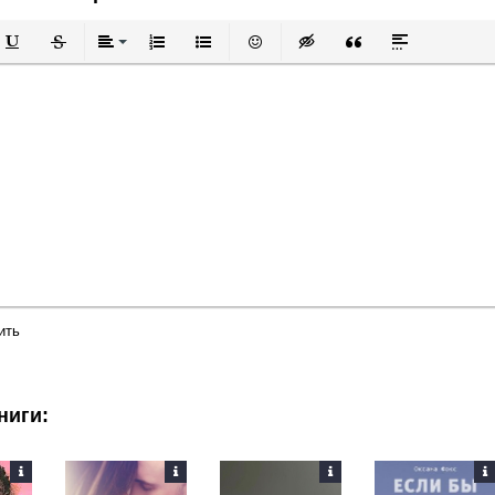
й
в
Подчеркнутый
Зачеркнутый
Выравнивание
Нумерованный список
Маркированный список
Вставить смайлик
Вставка скрытого текста
Вставка цитаты
Вставка спой
ить
ниги: