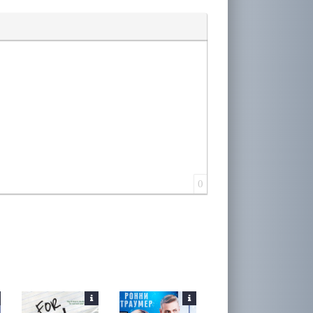
лера
0