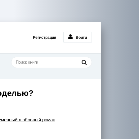
Регистрация
Войти
моделью?
еменный любовный роман