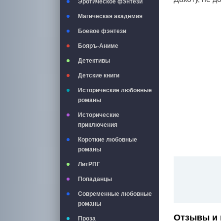
Эротическое фэнтези
Магическая академия
Боевое фэнтези
Бояръ-Аниме
Детективы
Детские книги
Исторические любовные
романы
Исторические
приключения
Короткие любовные
романы
ЛитРПГ
Попаданцы
Современные любовные
романы
Отзывы и 
Проза