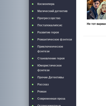
Космоопера
Магический детектив
Прогрессорство
Не тот вариант
Постапокалипсис
Развитие героя
Романтическое фэнтези
Приключенческое
фэнтези
Становление героя
Юмористическое
фэнтези
Прочие Детективы
Рассказ
Роман
Современная проза
Остросюжетные