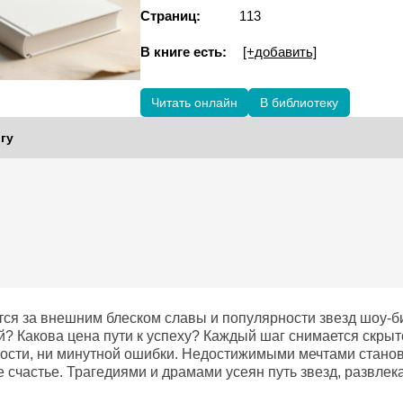
Страниц:
113
В книге есть:
[+добавить]
Читать онлайн
В библиотеку
гу
тся за внешним блеском славы и популярности звезд шоу-б
? Какова цена пути к успеху? Каждый шаг снимается скры
бости, ни минутной ошибки. Недостижимыми мечтами станов
е счастье. Трагедиями и драмами усеян путь звезд, развл