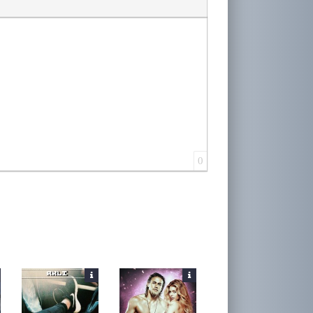
лера
0