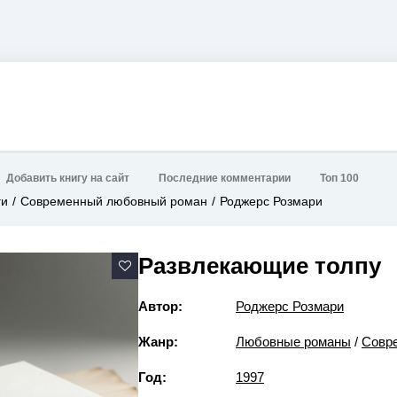
Добавить книгу на сайт
Последние комментарии
Топ 100
ги
Современный любовный роман
Роджерс Розмари
Развлекающие толпу
Автор:
Роджерс Розмари
Жанр:
Любовные романы
/
Совр
Год:
1997