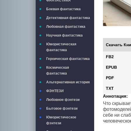
ФАНТАСТИКА
Боевая фантастика
Детективная фантастика
Любовная фантастика
Научная фантастика
Юмористическая
Скачать Кни
фантастика
FB2
Героическая фантастика
EPUB
Космическая
фантастика
PDF
Альтернативная история
TXT
ФЭНТЕЗИ
Аннотация:
Любовное фэнтези
Что скрывае
Бытовое фэнтези
фотомоделей
себе ни сла
Юмористическое
человеческо
фэнтези