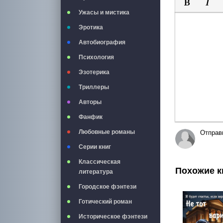
Ужасы и мистика
Полужирны
Курси
Эротика
Автобиография
Психология
Эзотерика
Триллеры
Авторы
Фанфик
Любовные романы
Отправ
Серии книг
Классическая
Похожие к
литература
Городское фэнтези
Готический роман
Историческое фэнтези