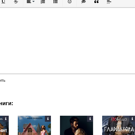
й
в
Подчеркнутый
Зачеркнутый
Выравнивание
Нумерованный список
Маркированный список
Вставить смайлик
Вставка скрытого текста
Вставка цитаты
Вставка спой
ить
ниги: