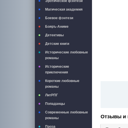
Эротическое фэнтези
Магическая академия
Боевое фэнтези
Бояръ-Аниме
Детективы
Детские книги
Исторические любовные
романы
Исторические
приключения
Короткие любовные
романы
ЛитРПГ
Попаданцы
Современные любовные
Отзывы и 
романы
Проза