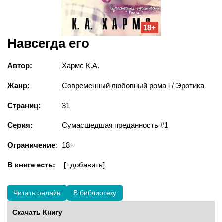
18+
Навсегда его
Автор:
Хармс К.А.
Жанр:
Современный любовный роман
/
Эротика
Страниц:
31
Серия:
Сумасшедшая преданность #1
Ограничение:
18+
В книге есть:
[+добавить]
Читать онлайн
В библиотеку
Скачать Книгу