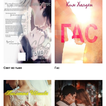
Свет во тьме
Гас