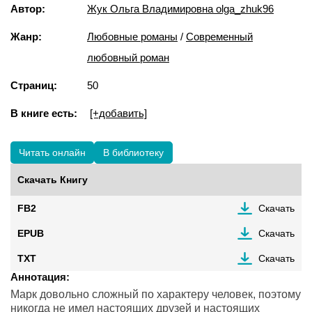
Автор:
Жук Ольга Владимировна olga_zhuk96
Жанр:
Любовные романы
/
Современный
любовный роман
Страниц:
50
В книге есть:
[+добавить]
Читать онлайн
В библиотеку
Скачать Книгу
FB2
Скачать
EPUB
Скачать
TXT
Скачать
Аннотация:
Марк довольно сложный по характеру человек, поэтому
никогда не имел настоящих друзей и настоящих