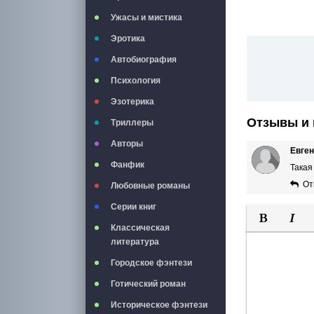
Ужасы и мистика
Эротика
Автобиография
Психология
Эзотерика
Отзывы и 
Триллеры
Авторы
Евге
Фанфик
Такая
От
Любовные романы
Серии книг
Классическая
Полужирны
Курси
литература
Городское фэнтези
Готический роман
Историческое фэнтези