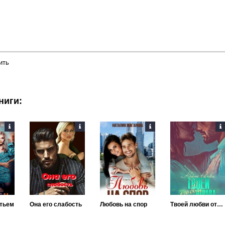
ить
ниги:
тьем
Она его слабость
Любовь на спор
Твоей любви отрава