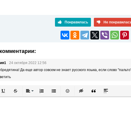
Понравилась
Не понравилас
комментарии:
ния1
24 октября 2022 12:56
 бредятина! Да еще автор совсем не знает русского языка, если слово "пальто
ветить
й
в
Подчеркнутый
Зачеркнутый
Выравнивание
Нумерованный список
Маркированный список
Вставить смайлик
Вставка скрытого текста
Вставка цитаты
Вставка спой