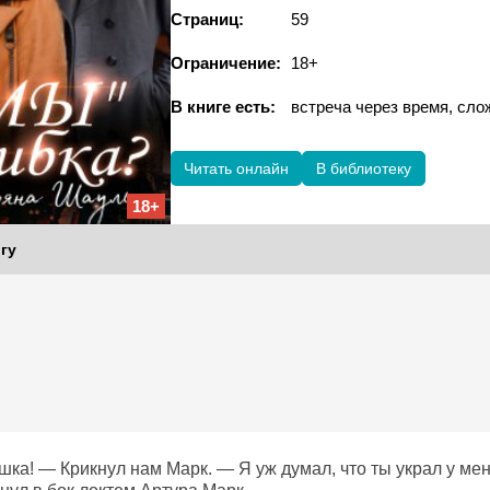
Страниц:
59
Ограничение:
18+
В книге есть:
встреча через время, с
Читать онлайн
В библиотеку
18+
гу
шка! — Крикнул нам Марк. — Я уж думал, что ты украл у ме