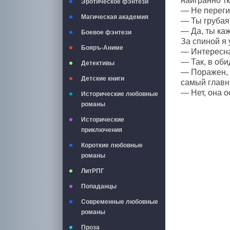
наигранно тк
Эротическое фэнтези
— Не переги
Магическая академия
— Ты грубая,
— Да, ты ка
Боевое фэнтези
За спиной я
Бояръ-Аниме
— Интересна
— Так, в оби
Детективы
— Поражен, ч
Детские книги
самый главн
— Нет, она 
Исторические любовные
романы
Исторические
приключения
Короткие любовные
романы
ЛитРПГ
Попаданцы
Современные любовные
романы
Проза