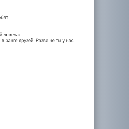
бят.
й ловелас.
в ранге друзей. Разве не ты у нас