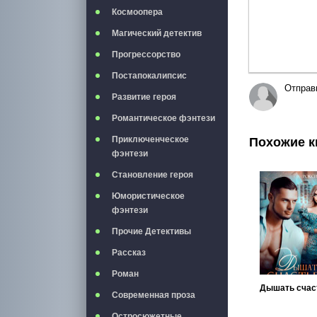
Космоопера
Магический детектив
Прогрессорство
Постапокалипсис
Отправ
Развитие героя
Романтическое фэнтези
Приключенческое
Похожие к
фэнтези
Становление героя
Юмористическое
фэнтези
Прочие Детективы
Рассказ
Роман
Дышать счас
Современная проза
Остросюжетные