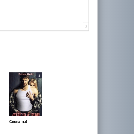
0
Снова ты!