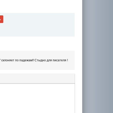
ь
" склоняет по падежам!! Стыдно для писателя !
лера