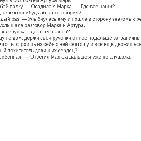
нул в бок локтем Артура Марк.
бай палку. — Осадила я Марка. — Где все наши?
 тебе кто-нибудь об этом говорил?
ждый раз. — Улыбнулась ему и пошла в сторону знакомых ре
 услышала разговор Марка и Артура.
я девушка. Где ты ее нашел?
ду не дам, держи свои ручонки от нее подальше заграничны
то ты строишь из себя с ней святошу и все еще держишься 
ый похититель девичьих сердец?
особенная. — Ответил Марк, а дальше я уже не слушала.