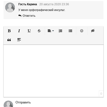
Гость Карина
20 августа 2020 23:36
У меня орфографический инсульт.
Ответить
Полужирный
Курсив
Подчеркнутый
Зачеркнутый
Выравнивание
Нумерованный список
Маркированный список
Вставить смайли
Вставка ск
Вставка цитаты
Вставка спойлера
0
Отправить