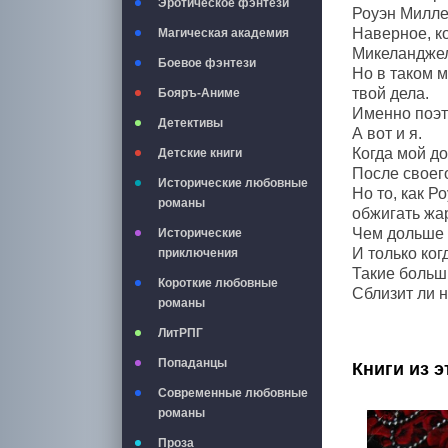
Эротическое фэнтези
Роуэн Милле
Наверное, ко
Магическая академия
Микеланджел
Боевое фэнтези
Но в таком м
твой дела.
Бояръ-Аниме
Именно поэт
Детективы
А вот и я.
Когда мой д
Детские книги
После своег
Исторические любовные
Но то, как Р
романы
обжигать жа
Чем дольше 
Исторические
И только ког
приключения
Такие больши
Короткие любовные
Сблизит ли 
романы
ЛитРПГ
Попаданцы
Книги из э
Современные любовные
романы
Проза