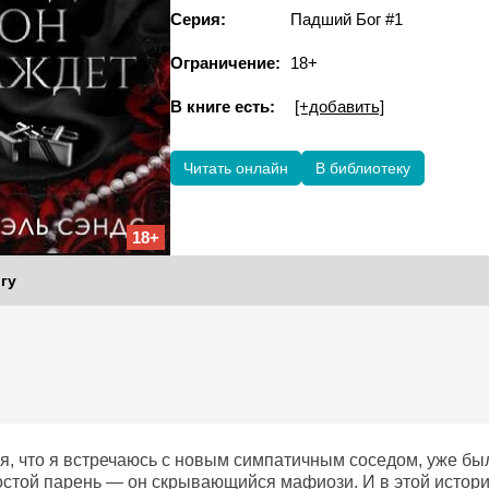
Серия:
Падший Бог #1
Ограничение:
18+
В книге есть:
[+добавить]
Читать онлайн
В библиотеку
18+
гу
я, что я встречаюсь с новым симпатичным соседом, уже был
остой парень — он скрывающийся мафиози. И в этой истории