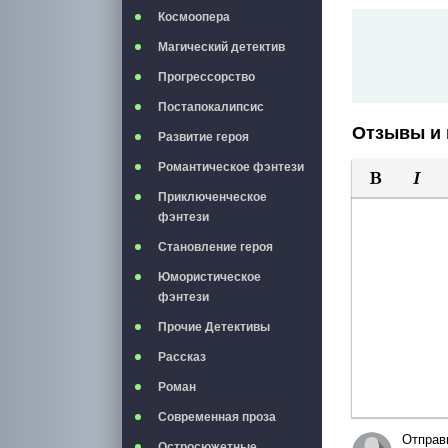
Космоопера
Магический детектив
Прогрессорство
Постапокалипсис
Отзывы и 
Развитие героя
Романтическое фэнтези
Приключенческое
Полужирны
Курси
фэнтези
Становление героя
Юмористическое
фэнтези
Прочие Детективы
Рассказ
Роман
Современная проза
Отправ
Остросюжетные