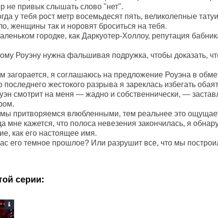
р не привык слышать слово "нет".
гда у тебя рост метр восемьдесят пять, великолепные татуи
о, женщины так и норовят броситься на тебя.
аленьком городке, как Даркуотер-Холлоу, репутация бабника
ому Роуэну нужна фальшивая подружка, чтобы доказать, чт
ом загорается, я соглашаюсь на предложение Роуэна в обме
о последнего жестокого разрыва я зареклась избегать обая
оуэн смотрит на меня — жадно и собственнически, — застав
ром.
мы притворяемся влюбленными, тем реальнее это ощущае
да мне кажется, что полоса невезения закончилась, я обнар
е, как его настоящее имя.
нас его темное прошлое? Или разрушит все, что мы построи
той серии: