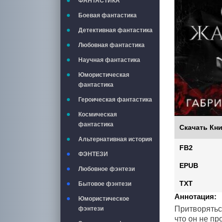
ФАНТАСТИКА
Боевая фантастика
Детективная фантастика
Любовная фантастика
Научная фантастика
Юмористическая
фантастика
Героическая фантастика
Космическая
фантастика
Скачать Кни
Альтернативная история
FB2
ФЭНТЕЗИ
EPUB
Любовное фэнтези
TXT
Бытовое фэнтези
Аннотация:
Юмористическое
Притворятьс
фэнтези
что он не пр