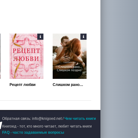
Рецепт любви
Слишком рано… слишком поздно
Обратная связь: info@knigoed.net /
Чем читать книги
Книгоед - тот, кто много читает, любит читать книги
FAQ - часто задаваемые вопросы