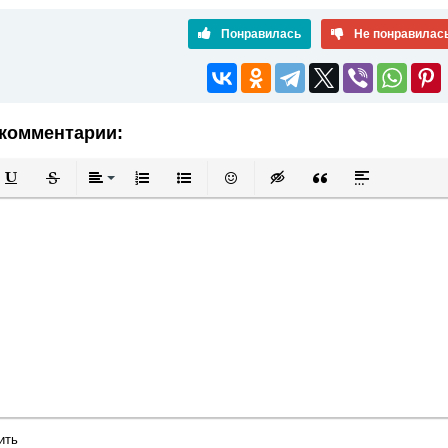
Понравилась
Не понравилас
комментарии:
й
в
Подчеркнутый
Зачеркнутый
Выравнивание
Нумерованный список
Маркированный список
Вставить смайлик
Вставка скрытого текста
Вставка цитаты
Вставка спой
ить