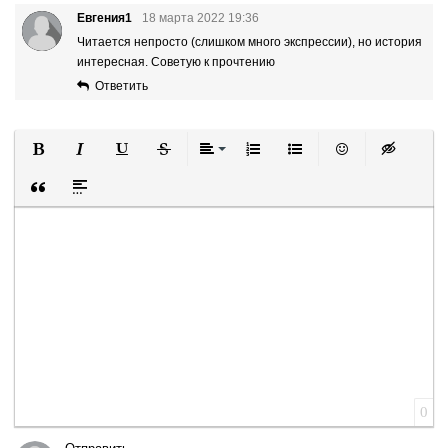
Евгения1
18 марта 2022 19:36
Читается непросто (слишком много экспрессии), но история
интересная. Советую к прочтению
Ответить
Полужирный
Курсив
Подчеркнутый
Зачеркнутый
Выравнивание
Нумерованный список
Маркированный список
Вставить смайли
Вставка ск
Вставка цитаты
Вставка спойлера
0