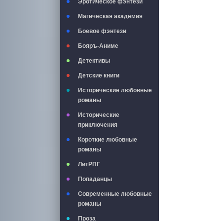
Эротическое фэнтези
Магическая академия
Боевое фэнтези
Бояръ-Аниме
Детективы
Детские книги
Исторические любовные
романы
Исторические
приключения
Короткие любовные
романы
ЛитРПГ
Попаданцы
Современные любовные
романы
Проза