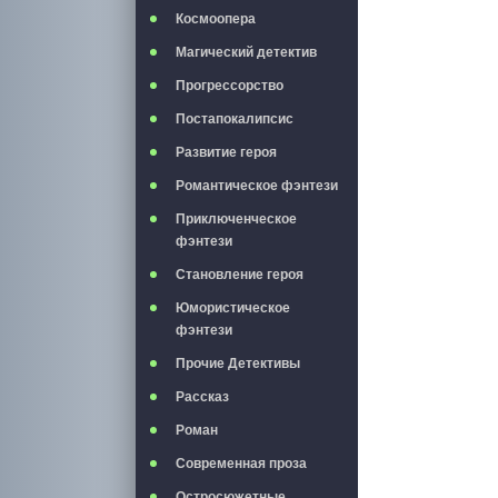
Космоопера
Магический детектив
Прогрессорство
Постапокалипсис
Развитие героя
Романтическое фэнтези
Приключенческое
фэнтези
Становление героя
Юмористическое
фэнтези
Прочие Детективы
Рассказ
Роман
Современная проза
Остросюжетные