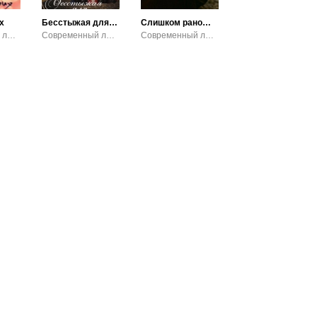
х
Бесстыжая для нахала
Слишком рано… слишком поздно
Современный любовный роман / Эротика
Современный любовный роман
Современный любовный роман