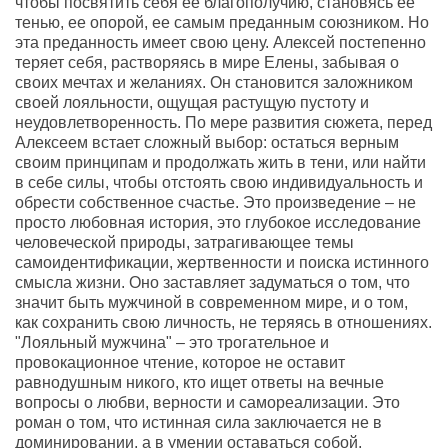
чтобы посвятить себя ее благополучию, становясь ее
тенью, ее опорой, ее самым преданным союзником. Но
эта преданность имеет свою цену. Алексей постепенно
теряет себя, растворяясь в мире Елены, забывая о
своих мечтах и желаниях. Он становится заложником
своей лояльности, ощущая растущую пустоту и
неудовлетворенность. По мере развития сюжета, перед
Алексеем встает сложный выбор: остаться верным
своим принципам и продолжать жить в тени, или найти
в себе силы, чтобы отстоять свою индивидуальность и
обрести собственное счастье. Это произведение – не
просто любовная история, это глубокое исследование
человеческой природы, затрагивающее темы
самоидентификации, жертвенности и поиска истинного
смысла жизни. Оно заставляет задуматься о том, что
значит быть мужчиной в современном мире, и о том,
как сохранить свою личность, не теряясь в отношениях.
"Лояльный мужчина" – это трогательное и
провокационное чтение, которое не оставит
равнодушным никого, кто ищет ответы на вечные
вопросы о любви, верности и самореализации. Это
роман о том, что истинная сила заключается не в
доминировании, а в умении оставаться собой,