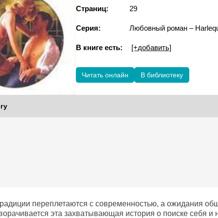
Страниц:
29
Серия:
Любовный роман – Harlequ
В книге есть:
[+добавить]
Читать онлайн
В библиотеку
гу
 традиции переплетаются с современностью, а ожидания об
ворачивается эта захватывающая история о поиске себя и 