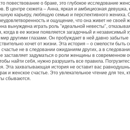
сто повествование о браке, это глубокое исследование жен
. В центре сюжета – Анна, яркая и амбициозная девушка, к
пешную карьеру, любящую семью и перспективного жениха. 
неудовлетворенность и ощущение, что она живет не своей 
нна вынуждена играть роль "идеальной невесты", отказывая
, когда в ее жизни появляется загадочный и независимый х
 мир другими глазами. Он пробуждает в ней давно забытые 
ствительно хочет от жизни. Эта история – о смелости быть с
 счастье не в следовании ожиданиям других, а в следовани
е заставляет задуматься о роли женщины в современном об
чтобы найти себя, нужно разрушить все правила. Погрузитесь
я. Эта захватывающая история не оставит вас равнодушны
рак и женское счастье. Это увлекательное чтение для тех, 
чты сбываются.