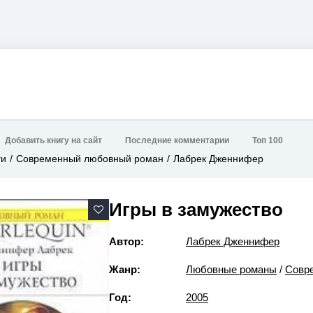
Добавить книгу на сайт
Последние комментарии
Топ 100
ги
Современный любовный роман
Лабрек Дженнифер
Игры в замужество
Автор:
Лабрек Дженнифер
Жанр:
Любовные романы
/
Совр
Год:
2005