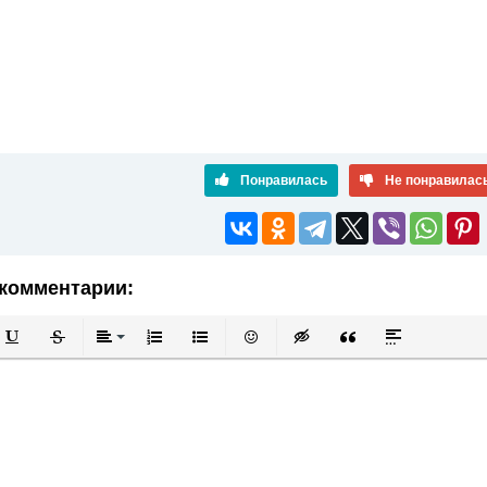
Понравилась
Не понравилас
комментарии:
й
в
Подчеркнутый
Зачеркнутый
Выравнивание
Нумерованный список
Маркированный список
Вставить смайлик
Вставка скрытого текста
Вставка цитаты
Вставка спой