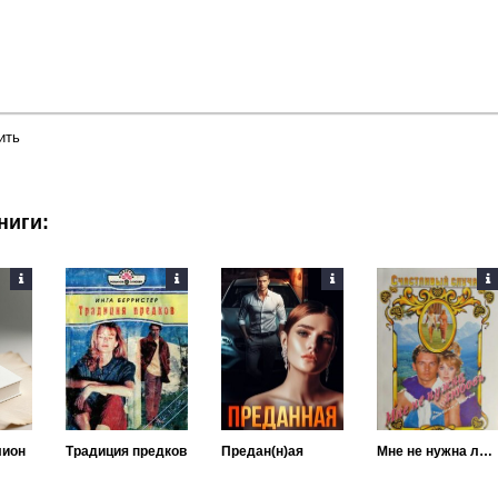
ить
ниги:
лион
Традиция предков
Предан(н)ая
Мне не нужна любовь