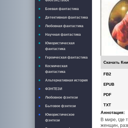
ФАНТАСТИКА
Боевая фантастика
Детективная фантастика
Любовная фантастика
Научная фантастика
Юмористическая
фантастика
Героическая фантастика
Скачать Кни
Космическая
фантастика
FB2
Альтернативная история
EPUB
ФЭНТЕЗИ
PDF
Любовное фэнтези
TXT
Бытовое фэнтези
Аннотация:
Юмористическое
В мире, где
фэнтези
женщин, раз