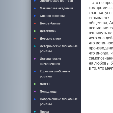
Эротическое фэнтези
– это не про
компромиссов
Магическая академия
счастья: ус
Боевое фэнтези
скрывается 
общества, А
Бояръ-Аниме
все меняется
Детективы
взглянуть на
чего она дей
Детские книги
что истинное
Исторические любовные
произведени
романы
что иногда, 
самопознани
Исторические
на любовь, б
приключения
в то, что ме
Короткие любовные
романы
ЛитРПГ
Попаданцы
Современные любовные
романы
Проза