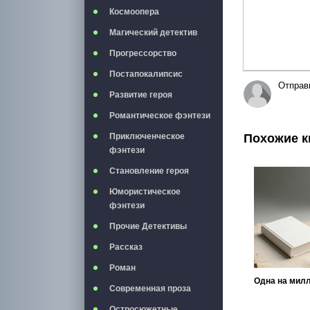
Космоопера
Магический детектив
Прогрессорство
Постапокалипсис
Отправ
Развитие героя
Романтическое фэнтези
Похожие к
Приключенческое
фэнтези
Становление героя
Юмористическое
фэнтези
Прочие Детективы
Рассказ
Роман
Одна на мил
Современная проза
Остросюжетные