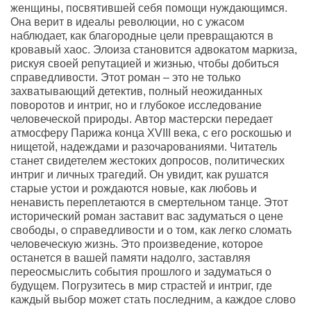
женщины, посвятившей себя помощи нуждающимся.
Она верит в идеалы революции, но с ужасом
наблюдает, как благородные цели превращаются в
кровавый хаос. Элоиза становится адвокатом маркиза,
рискуя своей репутацией и жизнью, чтобы добиться
справедливости. Этот роман – это не только
захватывающий детектив, полный неожиданных
поворотов и интриг, но и глубокое исследование
человеческой природы. Автор мастерски передает
атмосферу Парижа конца XVIII века, с его роскошью и
нищетой, надеждами и разочарованиями. Читатель
станет свидетелем жестоких допросов, политических
интриг и личных трагедий. Он увидит, как рушатся
старые устои и рождаются новые, как любовь и
ненависть переплетаются в смертельном танце. Этот
исторический роман заставит вас задуматься о цене
свободы, о справедливости и о том, как легко сломать
человеческую жизнь. Это произведение, которое
останется в вашей памяти надолго, заставляя
переосмыслить события прошлого и задуматься о
будущем. Погрузитесь в мир страстей и интриг, где
каждый выбор может стать последним, а каждое слово