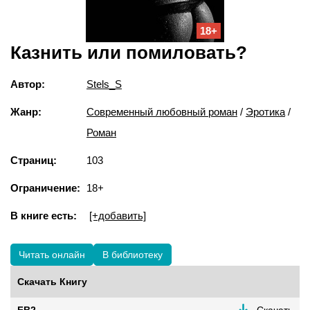
18+
Казнить или помиловать?
Автор:
Stels_S
Жанр:
Современный любовный роман
/
Эротика
/
Роман
Страниц:
103
Ограничение:
18+
В книге есть:
[+добавить]
Читать онлайн
В библиотеку
Скачать Книгу
FB2
Скачать