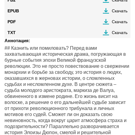
EPUB
Скачать
PDF
Скачать
TXT
Скачать
Аннотация:
## Казнить или помиловать? Перед вами
захватывающая историческая драма, погружающая в
бурные события эпохи Великой французской
революции. Это не просто повествование о свержении
монархии и борьбе за свободу, это история о людях,
оказавшихся в жерновах истории, о сломленных
судьбах и несломленном духе. В центре сюжета –
судьба молодого аристократа, маркиза де Валуа,
обвиненного в измене родине. Его жизнь висит на
волоске, а решение о его дальнейшей судьбе зависит
от прихоти революционного трибунала и личных
мотивов его судей. Сможет ли он доказать свою
невиновность, когда вокруг царит атмосфера страха и
подозрительности? Параллельно разворачивается
история Элоизы Дюпон, смелой и решительной