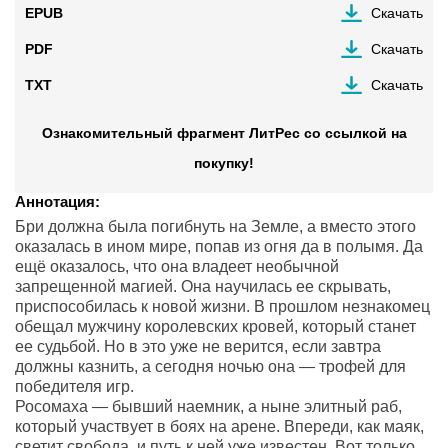
EPUB
Скачать
PDF
Скачать
TXT
Скачать
Ознакомительный фрагмент ЛитРес со ссылкой на
покупку!
Аннотация:
Бри должна была погибнуть на Земле, а вместо этого
оказалась в ином мире, попав из огня да в полымя. Да
ещё оказалось, что она владеет необычной
запрещенной магией. Она научилась ее скрывать,
приспособилась к новой жизни. В прошлом незнакомец
обещал мужчину королевских кровей, который станет
ее судьбой. Но в это уже не верится, если завтра
должны казнить, а сегодня ночью она — трофей для
победителя игр.
Росомаха — бывший наемник, а ныне элитный раб,
который участвует в боях на арене. Впереди, как маяк,
светит свобода, и путь к ней уже известен. Вот только