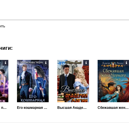
ить
ниги:
Выйду замуж по любви
Его кошмарная невеста
Высшая Академия Магии
Сбежавшая жена Черного дракона