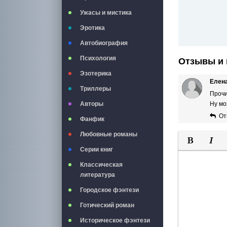
Ужасы и мистика
Эротика
Автобиография
Психология
Отзывы и 
Эзотерика
Елена
Триллеры
Прочи
Авторы
Ну мо
От
Фанфик
Любовные романы
Серии книг
Полужирны
Курси
Классическая
литература
Городское фэнтези
Готический роман
Историческое фэнтези