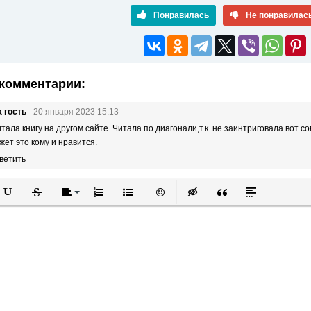
Понравилась
Не понравилас
комментарии:
 гость
20 января 2023 15:13
тала книгу на другом сайте. Читала по диагонали,т.к. не заинтриговала вот с
жет это кому и нравится.
ветить
й
в
Подчеркнутый
Зачеркнутый
Выравнивание
Нумерованный список
Маркированный список
Вставить смайлик
Вставка скрытого текста
Вставка цитаты
Вставка спой