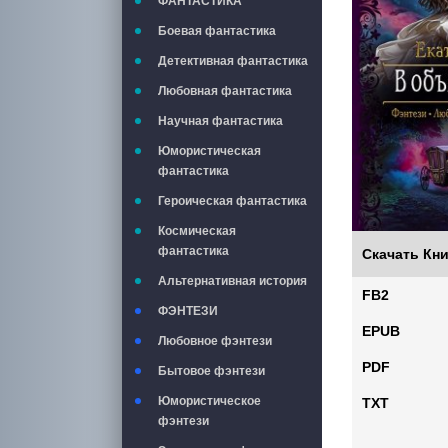
ФАНТАСТИКА
Боевая фантастика
Детективная фантастика
Любовная фантастика
Научная фантастика
Юмористическая
фантастика
Героическая фантастика
Космическая
фантастика
Скачать Кни
Альтернативная история
FB2
ФЭНТЕЗИ
EPUB
Любовное фэнтези
PDF
Бытовое фэнтези
Юмористическое
TXT
фэнтези