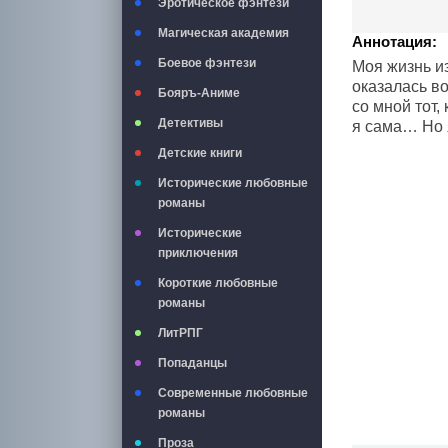
Эротическое фэнтези
Магическая академия
Аннотация:
Боевое фэнтези
Моя жизнь из
оказалась во
Бояръ-Аниме
со мной тот,
Детективы
я сама… Но 
Детские книги
Исторические любовные
романы
Исторические
приключения
Короткие любовные
романы
ЛитРПГ
Попаданцы
Современные любовные
романы
Проза