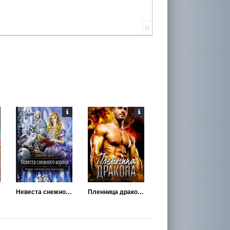
0
Невеста снежного короля
Пленница дракона