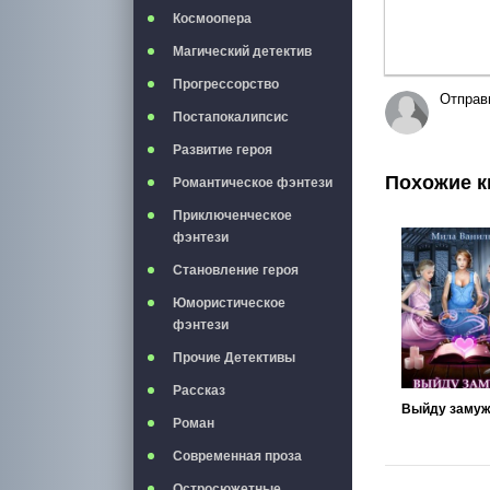
Космоопера
Магический детектив
Прогрессорство
Отправ
Постапокалипсис
Развитие героя
Похожие к
Романтическое фэнтези
Приключенческое
фэнтези
Становление героя
Юмористическое
фэнтези
Прочие Детективы
Рассказ
Роман
Современная проза
Остросюжетные