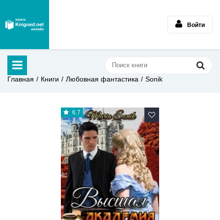
Войти
Главная
Книги
Любовная фантастика
Sonik
6.7