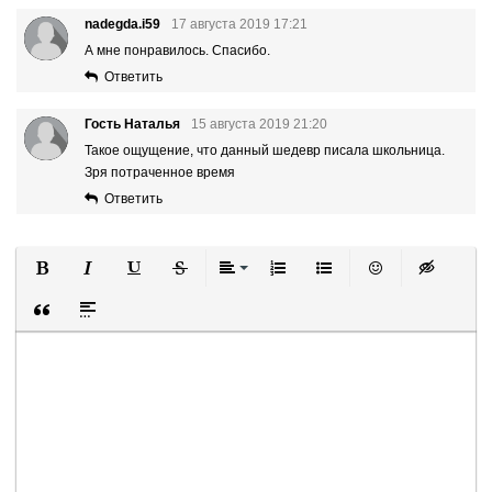
nadegda.i59
17 августа 2019 17:21
А мне понравилось. Спасибо.
Ответить
Гость Наталья
15 августа 2019 21:20
Такое ощущение, что данный шедевр писала школьница.
Зря потраченное время
Ответить
Полужирный
Курсив
Подчеркнутый
Зачеркнутый
Выравнивание
Нумерованный список
Маркированный список
Вставить смайли
Вставка ск
Вставка цитаты
Вставка спойлера