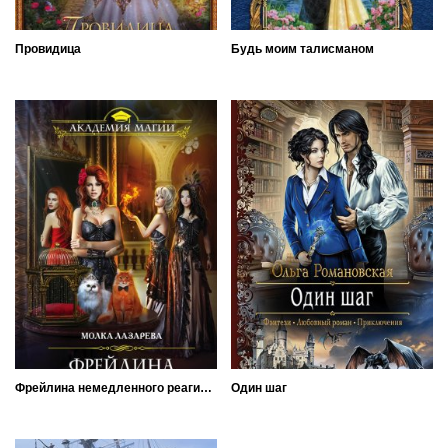
Провидица
Будь моим талисманом
Фрейлина немедленного реагирования
Один шаг