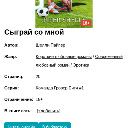
18+
Сыграй со мной
Автор:
Шелли Пайпер
Жанр:
Короткие любовные романы
/
Современный
любовный роман
/
Эротика
Страниц:
20
Серия:
Команда Гровер Битч #1
Ограничение:
18+
В книге есть:
[+добавить]
Читать онлайн
В библиотеку