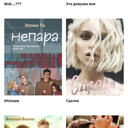
Мой.....???
Эта девушка моя
(Не)пара
Сделка